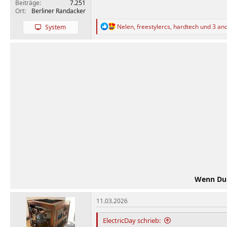
Beiträge
7.251
Ort
Berliner Randacker
R
Nelen
,
freestylercs
,
hardtech
und 3 an
System
e
a
k
t
i
o
n
e
n
:
Wenn Du d
11.03.2026
ElectricDay schrieb: