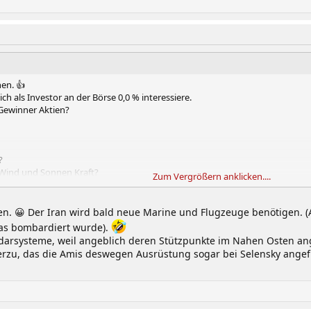
en. 👍
h als Investor an der Börse 0,0 % interessiere.
 Gewinner Aktien?
?
 Wind und Sonnen Kraft?
Zum Vergrößern anklicken....
ran?
 abwehr, Mienen Abwehr aus, wer profitiert?
onen. 😀 Der Iran wird bald neue Marine und Flugzeuge benötigen. 
as bombardiert wurde).
Radarsysteme, weil angeblich deren Stützpunkte im Nahen Osten a
denken
erzu, das die Amis deswegen Ausrüstung sogar bei Selensky angefra