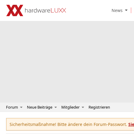
O
News
p
e
n
N
e
w
s
S
u
b
m
e
n
u
Forum
Neue Beiträge
Mitglieder
Registrieren
Sicherheitsmaßnahme! Bitte ändere dein Forum-Passwort.
Si