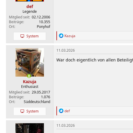
n
def
:
Legende
Mitglied seit
02.12.2006
Beiträge
10.355
Ort
Ponyhof
R
Kazuja
System
e
a
k
11.03.2026
t
i
War doch eigentlich von allen Beteilig
o
n
e
n
Kazuja
:
Enthusiast
Mitglied seit
29.05.2017
Beiträge
1.076
Ort
Süddeutschland
R
def
System
e
a
k
11.03.2026
t