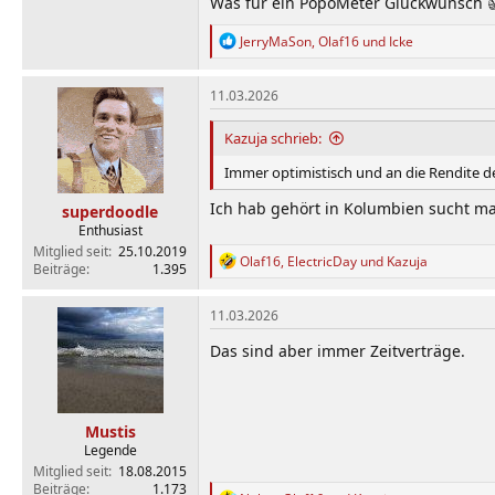
Was für ein PopoMeter Glückwunsch 
R
JerryMaSon
,
Olaf16
und
Icke
e
a
k
11.03.2026
t
i
Kazuja schrieb:
o
n
Immer optimistisch und an die Rendite 
e
n
Ich hab gehört in Kolumbien sucht m
superdoodle
:
Enthusiast
Mitglied seit
25.10.2019
R
Olaf16
,
ElectricDay
und
Kazuja
Beiträge
1.395
e
a
k
11.03.2026
t
i
Das sind aber immer Zeitverträge.
o
n
e
n
Mustis
:
Legende
Mitglied seit
18.08.2015
Beiträge
1.173