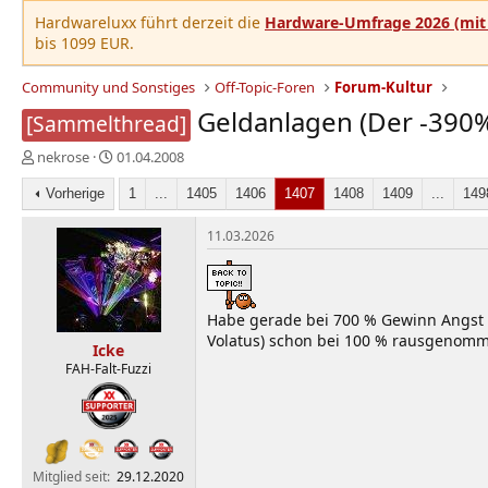
Hardwareluxx führt derzeit die
Hardware-Umfrage 2026 (mit 
bis 1099 EUR.
Community und Sonstiges
Off-Topic-Foren
Forum-Kultur
Geldanlagen (Der -390
[Sammelthread]
E
E
nekrose
01.04.2008
r
r
s
Vorherige
s
1
...
1405
1406
1407
1408
1409
...
149
t
t
e
e
11.03.2026
l
l
l
l
e
t
r
a
Habe gerade bei 700 % Gewinn Angst d
m
Volatus) schon bei 100 % rausgenomme
Icke
FAH-Falt-Fuzzi
Mitglied seit
29.12.2020