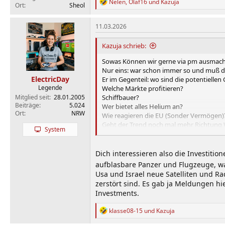
R
Nelen
,
Olaf16
und
Kazuja
Ort
Sheol
e
a
k
11.03.2026
t
i
Kazuja schrieb:
o
n
Sowas Können wir gerne via pm ausmach
e
Nur eins: war schon immer so und muß dic
n
ElectricDay
Er im Gegenteil: wo sind die potentiellen
:
Legende
Welche Märkte profitieren?
Mitglied seit
28.01.2005
Schiffbauer?
Beiträge
5.024
Wer bietet alles Helium an?
Ort
NRW
Wie reagieren die EU (Sonder Vermögen)
Geht der Trend noch mal mehr Richtung
System
Wer hat alles positiven Einfluss auf den I
Russland, China und Saudi Aramco^^
Wie sehen die Möglichkeiten via Drohnen
Dich interessieren also die Investiti
Usw
aufblasbare Panzer und Flugzeuge, w
Usa und Israel neue Satelliten und 
Immer optimistisch und an die Rendite 
zerstört sind. Es gab ja Meldungen hi
Investments.
R
klasse08-15
und
Kazuja
e
Was für ein PopoMeter Glückwunsch 👍