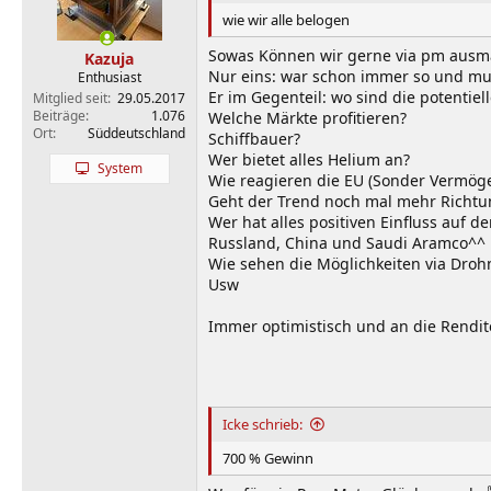
wie wir alle belogen
Sowas Können wir gerne via pm ausm
Kazuja
Nur eins: war schon immer so und muß 
Enthusiast
Er im Gegenteil: wo sind die potentie
Mitglied seit
29.05.2017
Beiträge
1.076
Welche Märkte profitieren?
Ort
Süddeutschland
Schiffbauer?
Wer bietet alles Helium an?
System
Wie reagieren die EU (Sonder Vermög
Geht der Trend noch mal mehr Richtu
Wer hat alles positiven Einfluss auf de
Russland, China und Saudi Aramco^^
Wie sehen die Möglichkeiten via Droh
Usw
Immer optimistisch und an die Rendi
Icke schrieb:
700 % Gewinn