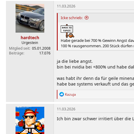
a
k
11.03.2026
t
i
Icke schrieb:
o
n
e
n
hardtech
:
Habe gerade bei 700 % Gewinn Angst davo
Urgestein
100 % rausgenommen. 200 Stück dürfen no
Mitglied seit
05.01.2008
Beiträge
17.076
ja die liebe angst.
bin bei nvidia bei +800% und habe dab
was habt ihr denn da für geile minenak
habe bae systems verkauft und das gel
R
Kazuja
e
a
k
11.03.2026
t
i
Ich bin zwar schwer irritiert über die
o
n
e