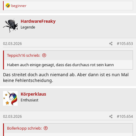
R
beginner
e
a
k
HardwareFreaky
t
Legende
i
o
n
02.03.2026
#105.653
e
n
:
Teppich16 schrieb:
Haben auch einige gesagt, dass das durchaus rot sein kann
Das streitet doch auch niemand ab. Aber dann ist es nun Mal
keine Fehlentscheidung.
Körperklaus
Enthusiast
02.03.2026
#105.654
Bollerkopp schrieb: