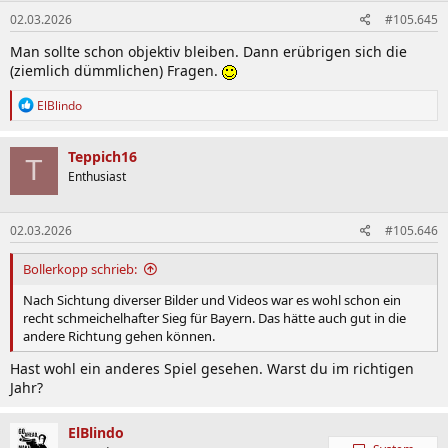
n
02.03.2026
#105.645
e
n
Man sollte schon objektiv bleiben. Dann erübrigen sich die
:
(ziemlich dümmlichen) Fragen.
R
ElBlindo
e
a
k
Teppich16
T
t
Enthusiast
i
o
n
02.03.2026
#105.646
e
n
:
Bollerkopp schrieb:
Nach Sichtung diverser Bilder und Videos war es wohl schon ein
recht schmeichelhafter Sieg für Bayern. Das hätte auch gut in die
andere Richtung gehen können.
Hast wohl ein anderes Spiel gesehen. Warst du im richtigen
Jahr?
ElBlindo