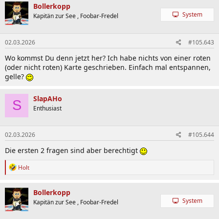
Bollerkopp
System
Kapitän zur See , Foobar-Fredel
02.03.2026
#105.643
Wo kommst Du denn jetzt her? Ich habe nichts von einer roten
(oder nicht roten) Karte geschrieben. Einfach mal entspannen,
gelle?
SlapAHo
S
Enthusiast
02.03.2026
#105.644
Die ersten 2 fragen sind aber berechtigt
R
Holt
e
a
k
Bollerkopp
t
System
Kapitän zur See , Foobar-Fredel
i
o