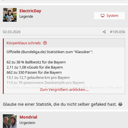
e
a
k
ElectricDay
t
System
Legende
i
o
n
02.03.2026
#105.656
e
n
:
Körperklaus schrieb:
Offzielle (Bundeliga.de) Statistiken zum "Klassiker":
62 zu 38 % Ballbesitz für die Bayern
2,11 zu 1,08 xGoals für die Bayern
662 zu 330 Pässen für die Bayern
13,1 zu 12,7 gelaufene km pro Bayern
113 zu 78 gewonnene Zweikämpfe pro Bayern
6 auf das gegnerische Tor gebrachte Schüsse für Bayern zu 2 für den
Zum Vergrößern anklicken....
BVB
Glaube nie einer Statistik, die du nicht selber gefaked hast. 😂
Mondrial
Urgestein