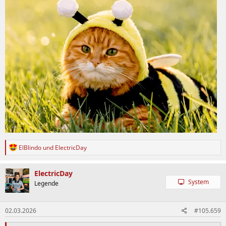
R
ElBlindo
und
ElectricDay
e
a
k
ElectricDay
t
System
Legende
i
o
n
02.03.2026
#105.659
e
n