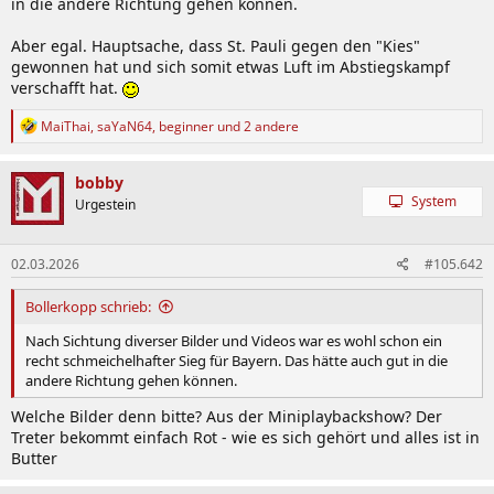
in die andere Richtung gehen können.
Aber egal. Hauptsache, dass St. Pauli gegen den "Kies"
gewonnen hat und sich somit etwas Luft im Abstiegskampf
verschafft hat.
R
MaiThai
,
saYaN64
,
beginner
und 2 andere
e
a
k
bobby
t
System
Urgestein
i
o
n
02.03.2026
#105.642
e
n
:
Bollerkopp schrieb:
Nach Sichtung diverser Bilder und Videos war es wohl schon ein
recht schmeichelhafter Sieg für Bayern. Das hätte auch gut in die
andere Richtung gehen können.
Welche Bilder denn bitte? Aus der Miniplaybackshow? Der
Treter bekommt einfach Rot - wie es sich gehört und alles ist in
Butter