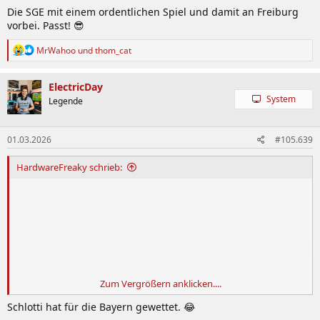
Die SGE mit einem ordentlichen Spiel und damit an Freiburg
vorbei. Passt! 😎
R
MrWahoo
und
thom_cat
e
a
k
ElectricDay
t
System
Legende
i
o
n
01.03.2026
#105.639
e
n
:
HardwareFreaky schrieb:
Zum Vergrößern anklicken....
Schlotti hat für die Bayern gewettet. 😂