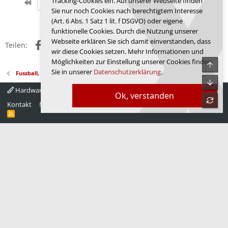
Tracking-Cookies ein. Auf unserer Webseite finden
k
Erste
Letzte
Vorherige
3522 von 3668
Nächste
Sie nur noch Cookies nach berechtigtem Interesse
t
Anmelden, um zu antworten.
i
(Art. 6 Abs. 1 Satz 1 lit. f DSGVO) oder eigene
o
funktionelle Cookies. Durch die Nutzung unserer
n
Webseite erklären Sie sich damit einverstanden, dass
Facebook
X (Twitter)
Reddit
WhatsApp
E-Mail
Link
e
Teilen:
wir diese Cookies setzen. Mehr Informationen und
n
:
Möglichkeiten zur Einstellung unserer Cookies finden
Obe
Sie in unserer
Datenschutzerklärung
.
Fussball, Sport, Autos
Unte
Hardwareluxx 4.0
Deutsch
Ok, verstanden
refre
Kontakt
Nutzungsbedingungen
Datenschutz
Hilfe
Startseite
R
S
S