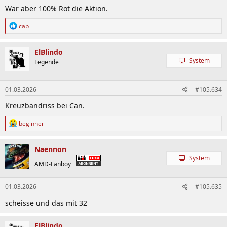
n
War aber 100% Rot die Aktion.
:
R
cap
e
a
k
ElBlindo
t
System
Legende
i
o
n
01.03.2026
#105.634
e
n
Kreuzbandriss bei Can.
:
R
beginner
e
a
k
Naennon
t
System
i
AMD-Fanboy
o
n
01.03.2026
#105.635
e
n
scheisse und das mit 32
:
ElBlindo