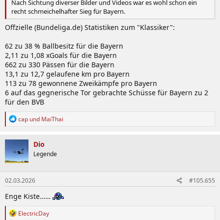
Nach Sichtung diverser Bilder und Videos war es wohl schon ein
recht schmeichelhafter Sieg für Bayern.
Offzielle (Bundeliga.de) Statistiken zum "Klassiker":
62 zu 38 % Ballbesitz für die Bayern
2,11 zu 1,08 xGoals für die Bayern
662 zu 330 Pässen für die Bayern
13,1 zu 12,7 gelaufene km pro Bayern
113 zu 78 gewonnene Zweikämpfe pro Bayern
6 auf das gegnerische Tor gebrachte Schüsse für Bayern zu 2
für den BVB
R
cap
und
MaiThai
e
a
k
Dio
t
Legende
i
o
n
02.03.2026
#105.655
e
n
Enge Kiste……
:
R
ElectricDay