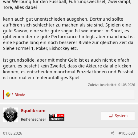
war Werbung für den Fussball, Führungswechsel, Zweikampf,
Tore, alles dabei
kann auch gut unentschieden ausgehen. Dortmund sollte
aufhören sich schlechter zu machen als sie sind. Spielen eine
gute Saison, eine sehr gute sogar. Ist wie immer im Sport, es
gibt einen der ne gute Performance hinlegt, aber manchmal ist
eine Epoche lang ein noch besserer Rivale zur gleichen Zeit da.
Siehe Formel 1, Poker, Eishockey etc.
ist grundsolide, aber mit mehr Geld ist es auch nicht einfach
getan. es besteht kein Zweifel, dass die Akteure da alle kicken
können, es entscheiden manchmal Einzelaktionen und Fussball
ist nun mal ein fehleranfälliges Spiel
Zuletzt bearbeitet:
01.03.2026
R
ElBlindo
e
a
k
Equilibrium
t
System
i
Reihensechser
o
n
01.03.2026
#105.633
e