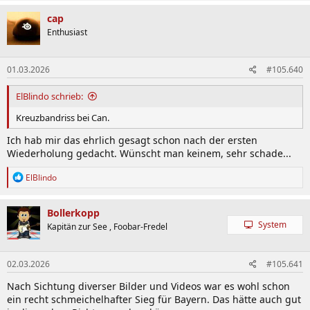
cap
Enthusiast
01.03.2026
#105.640
ElBlindo schrieb:
Kreuzbandriss bei Can.
Ich hab mir das ehrlich gesagt schon nach der ersten
Wiederholung gedacht. Wünscht man keinem, sehr schade...
R
ElBlindo
e
a
k
Bollerkopp
t
System
Kapitän zur See , Foobar-Fredel
i
o
n
02.03.2026
#105.641
e
n
Nach Sichtung diverser Bilder und Videos war es wohl schon
:
ein recht schmeichelhafter Sieg für Bayern. Das hätte auch gut