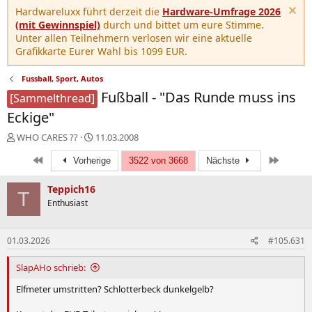
Hardwareluxx führt derzeit die
Hardware-Umfrage 2026
(mit Gewinnspiel)
durch und bittet um eure Stimme.
Unter allen Teilnehmern verlosen wir eine aktuelle
Grafikkarte Eurer Wahl bis 1099 EUR.
Fussball, Sport, Autos
Fußball - "Das Runde muss ins
[Sammelthread]
Eckige"
E
E
WHO CARES ??
11.03.2008
r
r
Erste
Letzte
s
Vorherige
s
3522 von 3668
Nächste
t
t
e
e
Teppich16
T
l
l
Enthusiast
l
l
e
t
r
a
01.03.2026
#105.631
m
SlapAHo schrieb:
Elfmeter umstritten? Schlotterbeck dunkelgelb?