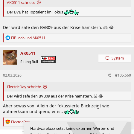
:
AK0511 schrieb:
Der BVB hat Toptalent im Fokus
Der wird safe den BVB09 aus der Krise hamstern. 🐹 😂
R
ElBlindo
und
AK0511
e
a
k
AK0511
t
System
i
Sitting Bull
o
n
02.03.2026
#105.660
e
n
:
ElectricDay schrieb:
Der wird safe den BVB09 aus der Krise hamstern. 🐹 😂
Aber sowas von. Allein der fokussierte Blick zeigt wie
aufmerksam und gierig er ist.
R
ElectricDay
e
Hardwareluxx setzt keine externen Werbe- und
a