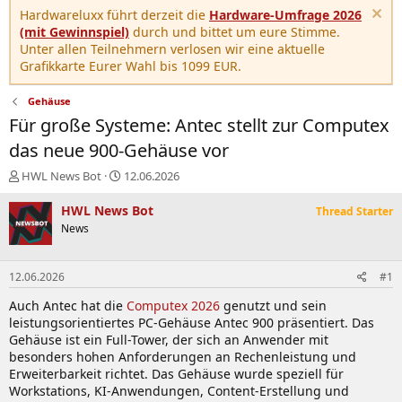
Hardwareluxx führt derzeit die
Hardware-Umfrage 2026
(mit Gewinnspiel)
durch und bittet um eure Stimme.
Unter allen Teilnehmern verlosen wir eine aktuelle
Grafikkarte Eurer Wahl bis 1099 EUR.
Gehäuse
Für große Systeme: Antec stellt zur Computex
das neue 900-Gehäuse vor
E
E
HWL News Bot
12.06.2026
r
r
s
s
HWL News Bot
Thread Starter
t
t
News
e
e
l
l
l
l
12.06.2026
#1
e
t
r
a
Auch Antec hat die
Computex 2026
genutzt und sein
m
leistungsorientiertes PC-Gehäuse Antec 900 präsentiert. Das
Gehäuse ist ein Full-Tower, der sich an Anwender mit
besonders hohen Anforderungen an Rechenleistung und
Erweiterbarkeit richtet. Das Gehäuse wurde speziell für
Workstations, KI-Anwendungen, Content-Erstellung und