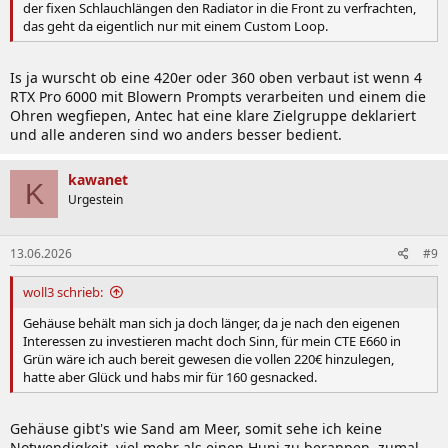
der fixen Schlauchlängen den Radiator in die Front zu verfrachten,
das geht da eigentlich nur mit einem Custom Loop.
Is ja wurscht ob eine 420er oder 360 oben verbaut ist wenn 4
RTX Pro 6000 mit Blowern Prompts verarbeiten und einem die
Ohren wegfiepen, Antec hat eine klare Zielgruppe deklariert
und alle anderen sind wo anders besser bedient.
kawanet
K
Urgestein
13.06.2026
#9
woll3 schrieb:
Gehäuse behält man sich ja doch länger, da je nach den eigenen
Interessen zu investieren macht doch Sinn, für mein CTE E660 in
Grün wäre ich auch bereit gewesen die vollen 220€ hinzulegen,
hatte aber Glück und habs mir für 160 gesnacked.
Gehäuse gibt's wie Sand am Meer, somit sehe ich keine
Notwendigkeit, viel mehr als einen Huni zu berappen, zumal