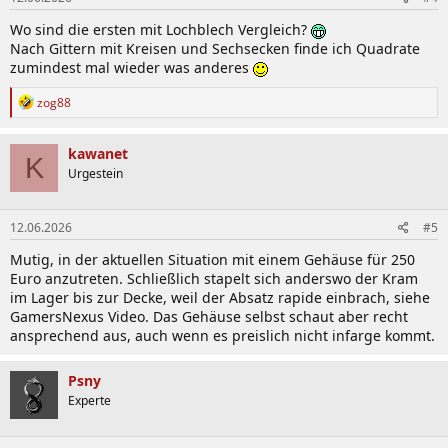
Wo sind die ersten mit Lochblech Vergleich?
Nach Gittern mit Kreisen und Sechsecken finde ich Quadrate
zumindest mal wieder was anderes
R
zog88
e
a
k
kawanet
K
t
Urgestein
i
o
n
12.06.2026
#5
e
n
Mutig, in der aktuellen Situation mit einem Gehäuse für 250
:
Euro anzutreten. Schließlich stapelt sich anderswo der Kram
im Lager bis zur Decke, weil der Absatz rapide einbrach, siehe
GamersNexus Video. Das Gehäuse selbst schaut aber recht
ansprechend aus, auch wenn es preislich nicht infarge kommt.
Psny
Experte