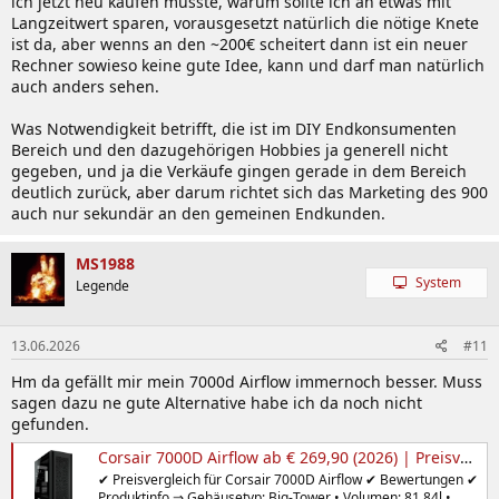
ich jetzt neu kaufen müsste, warum sollte ich an etwas mit
Langzeitwert sparen, vorausgesetzt natürlich die nötige Knete
ist da, aber wenns an den ~200€ scheitert dann ist ein neuer
Rechner sowieso keine gute Idee, kann und darf man natürlich
auch anders sehen.
Was Notwendigkeit betrifft, die ist im DIY Endkonsumenten
Bereich und den dazugehörigen Hobbies ja generell nicht
gegeben, und ja die Verkäufe gingen gerade in dem Bereich
deutlich zurück, aber darum richtet sich das Marketing des 900
auch nur sekundär an den gemeinen Endkunden.
MS1988
System
Legende
13.06.2026
#11
Hm da gefällt mir mein 7000d Airflow immernoch besser. Muss
sagen dazu ne gute Alternative habe ich da noch nicht
gefunden.
Corsair 7000D Airflow ab € 269,90 (2026) | Preisvergleich Geizhals Deutschland
✔ Preisvergleich für Corsair 7000D Airflow ✔ Bewertungen ✔
Produktinfo ⇒ Gehäusetyp: Big-Tower • Volumen: 81.84l •