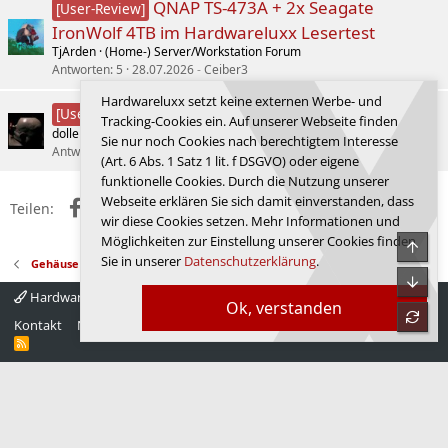
QNAP TS-473A + 2x Seagate
[User-Review]
IronWolf 4TB im Hardwareluxx Lesertest
TjArden
(Home-) Server/Workstation Forum
Antworten
5
28.07.2026
Ceiber3
Hardwareluxx setzt keine externen Werbe- und
HUAWEI Mate Pad 11.5 (2025)
[User-Review]
Tracking-Cookies ein. Auf unserer Webseite finden
doller12194
Smartphones, Tablets und klassische Mobiltelefone
Sie nur noch Cookies nach berechtigtem Interesse
Antworten
0
21.02.2026
doller12194
(Art. 6 Abs. 1 Satz 1 lit. f DSGVO) oder eigene
funktionelle Cookies. Durch die Nutzung unserer
Webseite erklären Sie sich damit einverstanden, dass
Facebook
X (Twitter)
Reddit
WhatsApp
E-Mail
Link
Teilen:
wir diese Cookies setzen. Mehr Informationen und
Möglichkeiten zur Einstellung unserer Cookies finden
Obe
Sie in unserer
Datenschutzerklärung
.
Gehäuse
Unte
Hardwareluxx 4.0
Deutsch
Ok, verstanden
refre
Kontakt
Nutzungsbedingungen
Datenschutz
Hilfe
Startseite
R
S
S