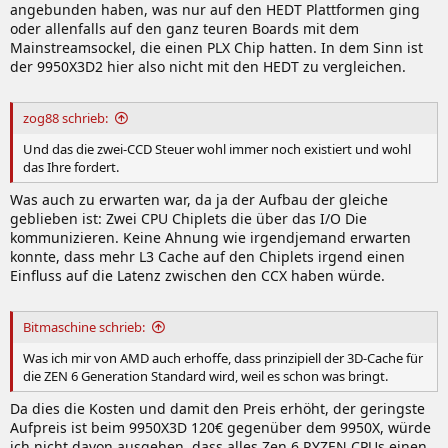
angebunden haben, was nur auf den HEDT Plattformen ging
oder allenfalls auf den ganz teuren Boards mit dem
Mainstreamsockel, die einen PLX Chip hatten. In dem Sinn ist
der 9950X3D2 hier also nicht mit den HEDT zu vergleichen.
zog88 schrieb:
Und das die zwei-CCD Steuer wohl immer noch existiert und wohl
das Ihre fordert.
Was auch zu erwarten war, da ja der Aufbau der gleiche
geblieben ist: Zwei CPU Chiplets die über das I/O Die
kommunizieren. Keine Ahnung wie irgendjemand erwarten
konnte, dass mehr L3 Cache auf den Chiplets irgend einen
Einfluss auf die Latenz zwischen den CCX haben würde.
Bitmaschine schrieb:
Was ich mir von AMD auch erhoffe, dass prinzipiell der 3D-Cache für
die ZEN 6 Generation Standard wird, weil es schon was bringt.
Da dies die Kosten und damit den Preis erhöht, der geringste
Aufpreis ist beim 9950X3D 120€ gegenüber dem 9950X, würde
ich nicht davon ausgehen, dass alles Zen 6 RYZEN CPUs einen