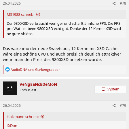
26.04.2026
#78
MS1988 schrieb:
Der 9800X3D verbraucht weniger und schafft ähnliche FPS. Die FPS
pro Watt ist beim 9800 X3D echt gut. Denke der 12 Kerner X3D wird
ne gute Ablöse.
Das wäre imo der neue Sweetspot, 12 Kerne mit X3D Cache
wäre eine schöne CPU und auch preislich deutlich attraktiver
wenn man den Preis des 9800X3D ansetzen würde.
R
AudioDNA
und
Gurkengraeber
e
a
k
VeNgEaNcEDeMoN
t
System
Enthusiast
i
o
n
26.04.2026
#79
e
n
:
Holzmann schrieb:
@Don