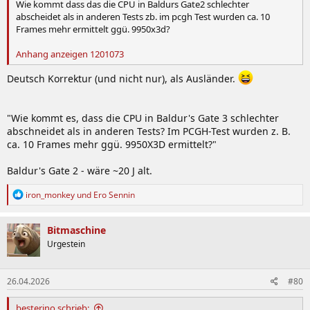
Wie kommt dass das die CPU in Baldurs Gate2 schlechter
abscheidet als in anderen Tests zb. im pcgh Test wurden ca. 10
Frames mehr ermittelt ggü. 9950x3d?
Anhang anzeigen 1201073
Deutsch Korrektur (und nicht nur), als Ausländer.
"Wie kommt es, dass die CPU in Baldur's Gate 3 schlechter
abschneidet als in anderen Tests? Im PCGH-Test wurden z. B.
ca. 10 Frames mehr ggü. 9950X3D ermittelt?"
Baldur's Gate 2 - wäre ~20 J alt.
R
iron_monkey
und
Ero Sennin
e
a
k
Bitmaschine
t
Urgestein
i
o
n
26.04.2026
#80
e
n
:
besterino schrieb: