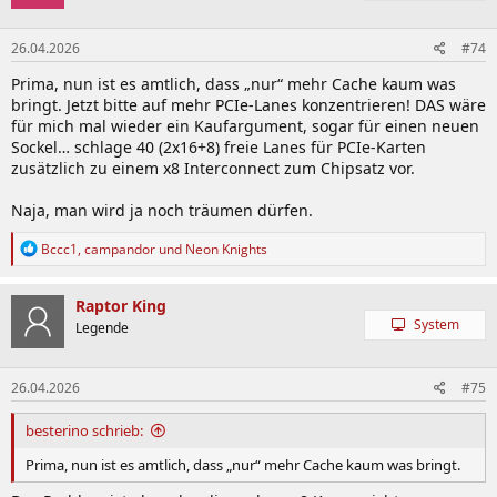
26.04.2026
#74
Prima, nun ist es amtlich, dass „nur“ mehr Cache kaum was
bringt. Jetzt bitte auf mehr PCIe-Lanes konzentrieren! DAS wäre
für mich mal wieder ein Kaufargument, sogar für einen neuen
Sockel… schlage 40 (2x16+8) freie Lanes für PCIe-Karten
zusätzlich zu einem x8 Interconnect zum Chipsatz vor.
Naja, man wird ja noch träumen dürfen.
R
Bccc1
,
campandor
und
Neon Knights
e
a
k
Raptor King
t
System
Legende
i
o
n
26.04.2026
#75
e
n
:
besterino schrieb:
Prima, nun ist es amtlich, dass „nur“ mehr Cache kaum was bringt.