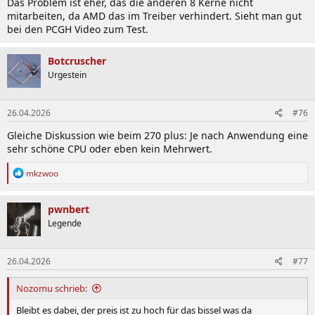
Das Problem ist eher, das die anderen 8 Kerne nicht
mitarbeiten, da AMD das im Treiber verhindert. Sieht man gut
bei den PCGH Video zum Test.
Botcruscher
Urgestein
26.04.2026
#76
Gleiche Diskussion wie beim 270 plus: Je nach Anwendung eine
sehr schöne CPU oder eben kein Mehrwert.
R
mkzwoo
e
a
k
pwnbert
t
Legende
i
o
n
26.04.2026
#77
e
n
:
Nozomu schrieb:
Bleibt es dabei, der preis ist zu hoch für das bissel was da