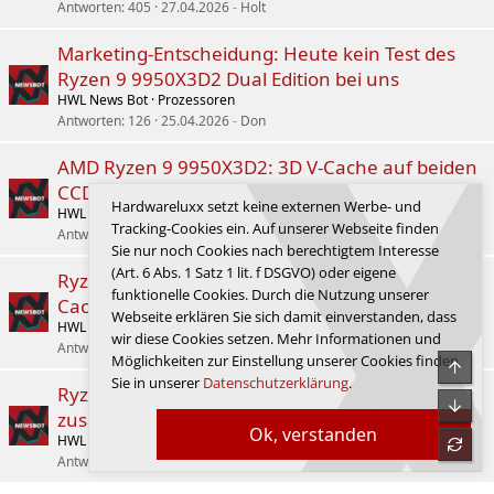
Antworten
405
27.04.2026
Holt
Marketing-Entscheidung: Heute kein Test des
Ryzen 9 9950X3D2 Dual Edition bei uns
HWL News Bot
Prozessoren
Antworten
126
25.04.2026
Don
AMD Ryzen 9 9950X3D2: 3D V-Cache auf beiden
CCDs soll doch kommen
Hardwareluxx setzt keine externen Werbe- und
HWL News Bot
Prozessoren
Tracking-Cookies ein. Auf unserer Webseite finden
Antworten
88
04.04.2026
Cyberbernd
Sie nur noch Cookies nach berechtigtem Interesse
(Art. 6 Abs. 1 Satz 1 lit. f DSGVO) oder eigene
Ryzen 9 9950X3D2: Ryzen-CPU mit 192 MB L3-
funktionelle Cookies. Durch die Nutzung unserer
Cache zeigt sich erneut
Webseite erklären Sie sich damit einverstanden, dass
HWL News Bot
Prozessoren
wir diese Cookies setzen. Mehr Informationen und
Antworten
60
07.01.2026
Don
Möglichkeiten zur Einstellung unserer Cookies finden
Obe
Sie in unserer
Datenschutzerklärung
.
Ryzen 9 Pro 9965X3D: Neues Pro-Modell mit
Unte
zusätzlichem Cache zeigt sich
Ok, verstanden
HWL News Bot
Prozessoren
refre
Antworten
3
13.01.2026
Schmufix