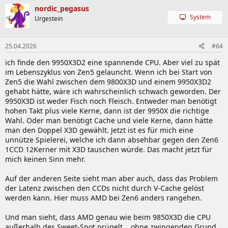
k
nordic_pegasus
t
System
Urgestein
i
o
n
25.04.2026
#64
e
n
ich finde den 9950X3D2 eine spannende CPU. Aber viel zu spät
:
im Lebenszyklus von Zen5 gelauncht. Wenn ich bei Start von
Zen5 die Wahl zwischen dem 9800X3D und einem 9950X3D2
gehabt hätte, wäre ich wahrscheinlich schwach geworden. Der
9950X3D ist weder Fisch noch Fleisch. Entweder man benötigt
hohen Takt plus viele Kerne, dann ist der 9950X die richtige
Wahl. Oder man benötigt Cache und viele Kerne, dann hätte
man den Doppel X3D gewählt. Jetzt ist es für mich eine
unnütze Spielerei, welche ich dann absehbar gegen den Zen6
1CCD 12Kerner mit X3D tauschen würde. Das macht jetzt für
mich keinen Sinn mehr.
Auf der anderen Seite sieht man aber auch, dass das Problem
der Latenz zwischen den CCDs nicht durch V-Cache gelöst
werden kann. Hier muss AMD bei Zen6 anders rangehen.
Und man sieht, dass AMD genau wie beim 9850X3D die CPU
außerhalb des Sweet-Spot prügelt... ohne zwingenden Grund.