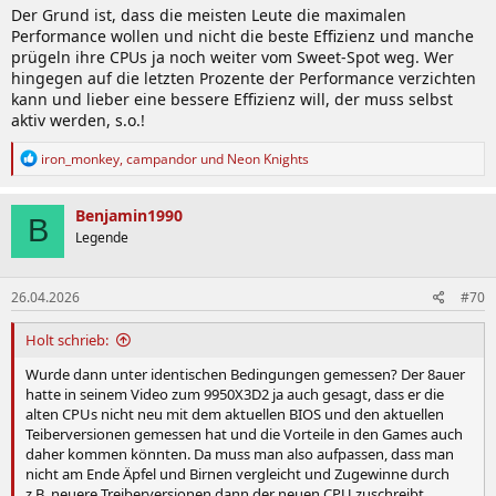
Der Grund ist, dass die meisten Leute die maximalen
Performance wollen und nicht die beste Effizienz und manche
prügeln ihre CPUs ja noch weiter vom Sweet-Spot weg. Wer
hingegen auf die letzten Prozente der Performance verzichten
kann und lieber eine bessere Effizienz will, der muss selbst
aktiv werden, s.o.!
R
iron_monkey
,
campandor
und
Neon Knights
e
a
k
Benjamin1990
B
t
Legende
i
o
n
26.04.2026
#70
e
n
:
Holt schrieb:
Wurde dann unter identischen Bedingungen gemessen? Der 8auer
hatte in seinem Video zum 9950X3D2 ja auch gesagt, dass er die
alten CPUs nicht neu mit dem aktuellen BIOS und den aktuellen
Teiberversionen gemessen hat und die Vorteile in den Games auch
daher kommen könnten. Da muss man also aufpassen, dass man
nicht am Ende Äpfel und Birnen vergleicht und Zugewinne durch
z.B. neuere Treiberversionen dann der neuen CPU zuschreibt.