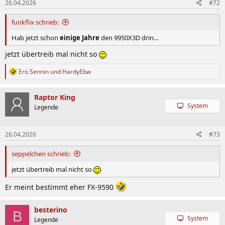
26.04.2026
#72
funkflix schrieb:
Hab jetzt schon
einige Jahre
den 9950X3D drin…
jetzt übertreib mal nicht so
R
Ero Sennin
und
HardyEbw
e
a
k
Raptor King
t
System
Legende
i
o
n
26.04.2026
#73
e
n
:
seppelchen schrieb:
jetzt übertreib mal nicht so
Er meint bestimmt eher FX-9590
besterino
B
System
Legende