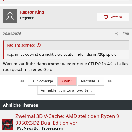
e
a
k
Raptor King
t
System
Legende
i
o
n
26.04.2026
#90
e
n
:
Radiant schrieb:
naja im Luxx wirst du nicht viele Leute finden die in 720p spielen
Warum kauft ihr dann immer wieder neue CPU's? In 4K ist alles
rausgeschmissenes Geld.
Erste
Letzte
Vorherige
3 von 5
Nächste
Anmelden, um zu antworten.
Ähnliche Themen
Zweimal 3D V-Cache: AMD stellt den Ryzen 9
9950X3D2 Dual Edition vor
HWL News Bot
Prozessoren