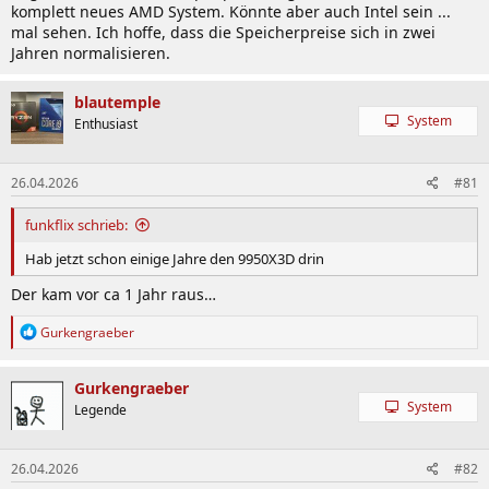
komplett neues AMD System. Könnte aber auch Intel sein ...
mal sehen. Ich hoffe, dass die Speicherpreise sich in zwei
Jahren normalisieren.
blautemple
System
Enthusiast
26.04.2026
#81
funkflix schrieb:
Hab jetzt schon einige Jahre den 9950X3D drin
Der kam vor ca 1 Jahr raus…
R
Gurkengraeber
e
a
k
Gurkengraeber
t
System
Legende
i
o
n
26.04.2026
#82
e
n