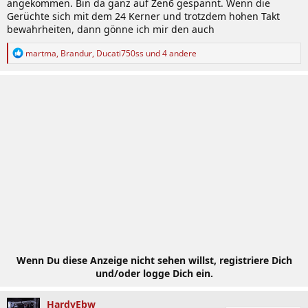
angekommen. Bin da ganz auf Zen6 gespannt. Wenn die
Gerüchte sich mit dem 24 Kerner und trotzdem hohen Takt
bewahrheiten, dann gönne ich mir den auch
R
martma
,
Brandur
,
Ducati750ss
und 4 andere
e
a
k
t
i
o
n
e
n
:
Wenn Du diese Anzeige nicht sehen willst, registriere Dich
und/oder logge Dich ein.
HardyEbw