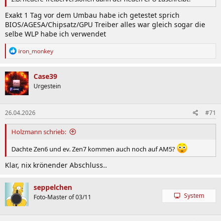
Exakt 1 Tag vor dem Umbau habe ich getestet sprich
BIOS/AGESA/Chipsatz/GPU Treiber alles war gleich sogar die
selbe WLP habe ich verwendet
R
iron_monkey
e
a
k
Case39
t
Urgestein
i
o
n
26.04.2026
#71
e
n
:
Holzmann schrieb:
Dachte Zen6 und ev. Zen7 kommen auch noch auf AM5?
Klar, nix krönender Abschluss..
seppelchen
System
Foto-Master of 03/11