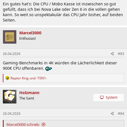
Ein gutes hat's: Die CPU / Mobo Kasse ist inzwischen so gut
:
gefüllt, dass ich bei Nova Lake oder Zen 6 in die vollen gehen
kann. So weit so unspektakulär das CPU Jahr bisher, auf beiden
Seiten.
Marcel3000
Enthusiast
26.04.2026
#83
Gaming-Benchmarks in 4K würden die Lächerlichkeit dieser
900€ CPU offenbaren.
R
Raptor King
und
-T0N1-
e
a
k
Holzmann
t
System
The Saint
i
o
n
26.04.2026
#84
e
n
:
Marcel3000 schrieb: