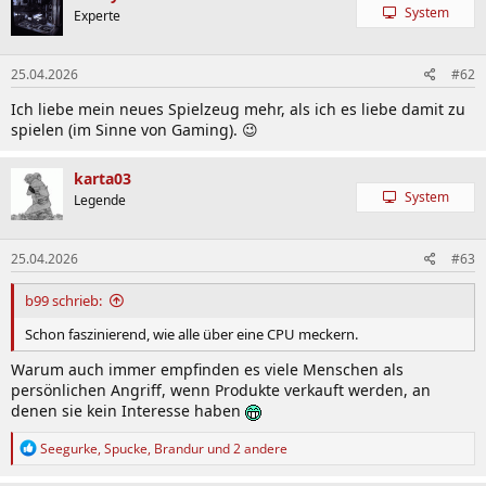
System
Experte
25.04.2026
#62
Ich liebe mein neues Spielzeug mehr, als ich es liebe damit zu
spielen (im Sinne von Gaming). 😉
karta03
System
Legende
25.04.2026
#63
b99 schrieb:
Schon faszinierend, wie alle über eine CPU meckern.
Warum auch immer empfinden es viele Menschen als
persönlichen Angriff, wenn Produkte verkauft werden, an
denen sie kein Interesse haben
R
Seegurke
,
Spucke
,
Brandur
und 2 andere
e
a