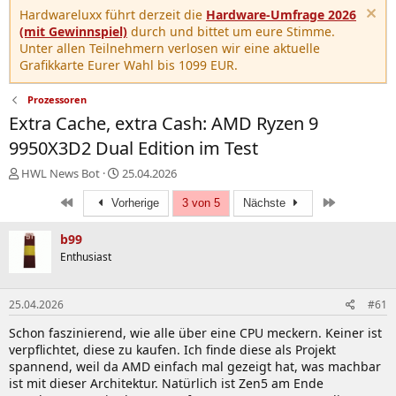
Hardwareluxx führt derzeit die
Hardware-Umfrage 2026
(mit Gewinnspiel)
durch und bittet um eure Stimme.
Unter allen Teilnehmern verlosen wir eine aktuelle
Grafikkarte Eurer Wahl bis 1099 EUR.
Prozessoren
Extra Cache, extra Cash: AMD Ryzen 9
9950X3D2 Dual Edition im Test
E
E
HWL News Bot
25.04.2026
r
r
Erste
Letzte
s
Vorherige
s
3 von 5
Nächste
t
t
e
e
b99
l
l
Enthusiast
l
l
e
t
r
a
25.04.2026
#61
m
Schon faszinierend, wie alle über eine CPU meckern. Keiner ist
verpflichtet, diese zu kaufen. Ich finde diese als Projekt
spannend, weil da AMD einfach mal gezeigt hat, was machbar
ist mit dieser Architektur. Natürlich ist Zen5 am Ende