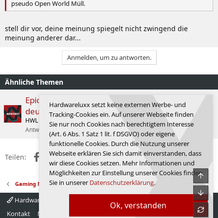
pseudo Open World Müll.
stell dir vor, deine meinung spiegelt nicht zwingend die
meinung anderer dar...
Anmelden, um zu antworten.
Ähnliche Themen
Epic Games Store: Launcher V2 verspricht
Hardwareluxx setzt keine externen Werbe- und
deutlich kürzere Ladezeiten
Tracking-Cookies ein. Auf unserer Webseite finden
HWL News Bot
Anwendungsprogramme
Sie nur noch Cookies nach berechtigtem Interesse
Antworten
12
22.06.2026
Erklärbär
(Art. 6 Abs. 1 Satz 1 lit. f DSGVO) oder eigene
funktionelle Cookies. Durch die Nutzung unserer
Webseite erklären Sie sich damit einverstanden, dass
Facebook
X (Twitter)
Reddit
WhatsApp
E-Mail
Link
Teilen:
wir diese Cookies setzen. Mehr Informationen und
Möglichkeiten zur Einstellung unserer Cookies finden
Obe
Sie in unserer
Datenschutzerklärung
.
Gaming News
Unte
Hardwareluxx 4.0
Deutsch
Ok, verstanden
refre
Kontakt
Nutzungsbedingungen
Datenschutz
Hilfe
Startseite