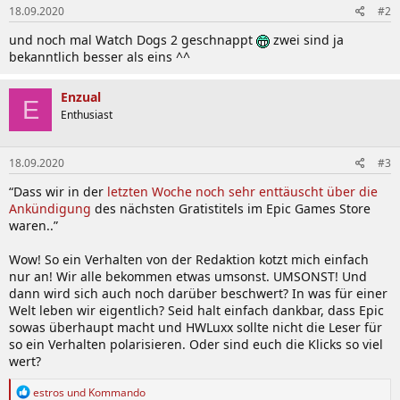
18.09.2020
#2
und noch mal Watch Dogs 2 geschnappt
zwei sind ja
bekanntlich besser als eins ^^
Enzual
E
Enthusiast
18.09.2020
#3
“Dass wir in der
letzten Woche noch sehr enttäuscht über die
Ankündigung
des nächsten Gratistitels im Epic Games Store
waren..”
Wow! So ein Verhalten von der Redaktion kotzt mich einfach
nur an! Wir alle bekommen etwas umsonst. UMSONST! Und
dann wird sich auch noch darüber beschwert? In was für einer
Welt leben wir eigentlich? Seid halt einfach dankbar, dass Epic
sowas überhaupt macht und HWLuxx sollte nicht die Leser für
so ein Verhalten polarisieren. Oder sind euch die Klicks so viel
wert?
R
estros
und
Kommando