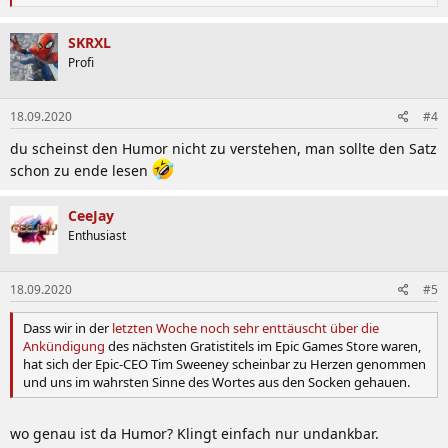
e
a
k
SKRXL
t
Profi
i
o
n
18.09.2020
#4
e
n
du scheinst den Humor nicht zu verstehen, man sollte den Satz
:
schon zu ende lesen
CeeJay
Enthusiast
18.09.2020
#5
Dass wir in der
letzten Woche noch sehr enttäuscht über die
Ankündigung
des nächsten Gratistitels im Epic Games Store waren,
hat sich der Epic-CEO Tim Sweeney scheinbar zu Herzen genommen
und uns im wahrsten Sinne des Wortes aus den Socken gehauen.
wo genau ist da Humor? Klingt einfach nur undankbar.