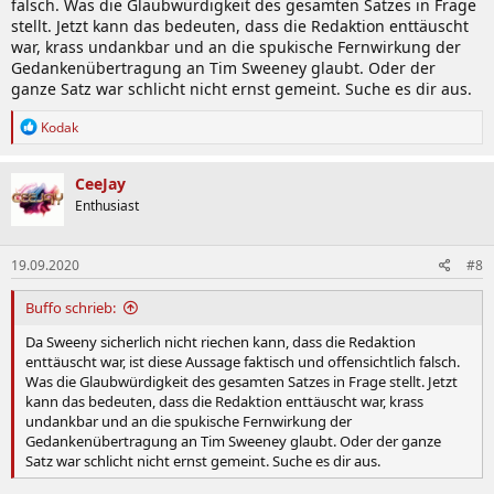
falsch. Was die Glaubwürdigkeit des gesamten Satzes in Frage
stellt. Jetzt kann das bedeuten, dass die Redaktion enttäuscht
war, krass undankbar und an die spukische Fernwirkung der
Gedankenübertragung an Tim Sweeney glaubt. Oder der
ganze Satz war schlicht nicht ernst gemeint. Suche es dir aus.
R
Kodak
e
a
k
CeeJay
t
Enthusiast
i
o
n
19.09.2020
#8
e
n
:
Buffo schrieb:
Da Sweeny sicherlich nicht riechen kann, dass die Redaktion
enttäuscht war, ist diese Aussage faktisch und offensichtlich falsch.
Was die Glaubwürdigkeit des gesamten Satzes in Frage stellt. Jetzt
kann das bedeuten, dass die Redaktion enttäuscht war, krass
undankbar und an die spukische Fernwirkung der
Gedankenübertragung an Tim Sweeney glaubt. Oder der ganze
Satz war schlicht nicht ernst gemeint. Suche es dir aus.