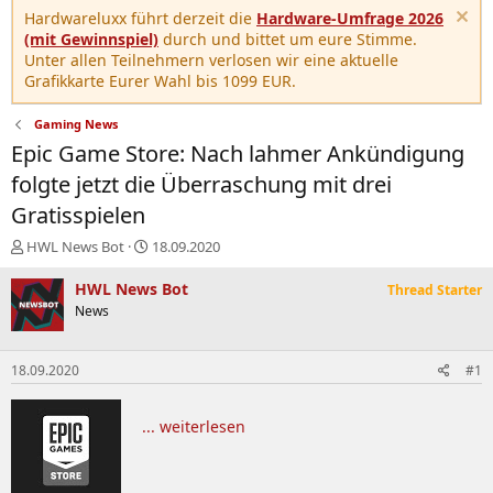
Hardwareluxx führt derzeit die
Hardware-Umfrage 2026
(mit Gewinnspiel)
durch und bittet um eure Stimme.
Unter allen Teilnehmern verlosen wir eine aktuelle
Grafikkarte Eurer Wahl bis 1099 EUR.
Gaming News
Epic Game Store: Nach lahmer Ankündigung
folgte jetzt die Überraschung mit drei
Gratisspielen
E
E
HWL News Bot
18.09.2020
r
r
s
s
HWL News Bot
Thread Starter
t
t
News
e
e
l
l
l
l
18.09.2020
#1
e
t
r
a
m
... weiterlesen