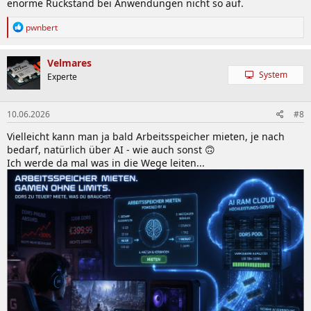
enorme Rückstand bei Anwendungen nicht so auf.
R
pwnbert
e
a
k
Velmares
t
System
Experte
i
o
n
10.06.2026
#8
e
n
Vielleicht kann man ja bald Arbeitsspeicher mieten, je nach
:
bedarf, natürlich über AI - wie auch sonst 🙃
Ich werde da mal was in die Wege leiten...