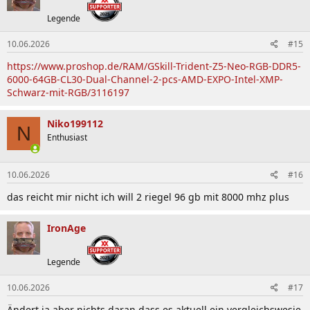
Legende
10.06.2026
#15
https://www.proshop.de/RAM/GSkill-Trident-Z5-Neo-RGB-DDR5-
6000-64GB-CL30-Dual-Channel-2-pcs-AMD-EXPO-Intel-XMP-
Schwarz-mit-RGB/3116197
Niko199112
N
Enthusiast
10.06.2026
#16
das reicht mir nicht ich will 2 riegel 96 gb mit 8000 mhz plus
IronAge
Legende
10.06.2026
#17
Ändert ja aber nichts daran dass es aktuell ein vergleichswesie