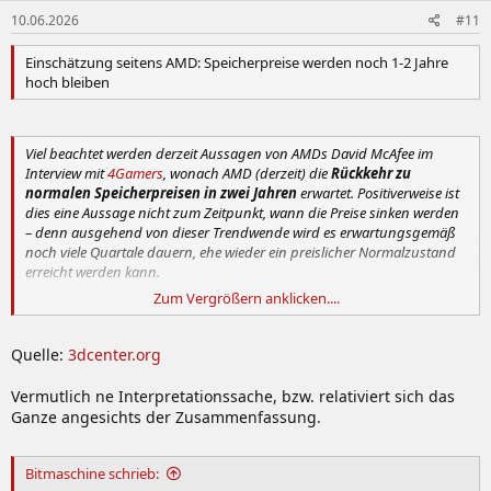
10.06.2026
#11
Einschätzung seitens AMD: Speicherpreise werden noch 1-2 Jahre
hoch bleiben
Viel beachtet werden derzeit Aussagen von AMDs David McAfee im
Interview mit
4Gamers
, wonach AMD (derzeit) die
Rückkehr zu
normalen Speicherpreisen in zwei Jahren
erwartet. Positiverweise ist
dies eine Aussage nicht zum Zeitpunkt, wann die Preise sinken werden
– denn ausgehend von dieser Trendwende wird es erwartungsgemäß
noch viele Quartale dauern, ehe wieder ein preislicher Normalzustand
erreicht werden kann.
Zum Vergrößern anklicken....
Die Anwender interessieren sich allerdings eben nur für diesen Punkt,
wo wieder Normalität herrscht – und weniger den Punkt, wo allein der
Beginn der Preiskorrektur liegt. Allerdings gilt die Einschränkung, dass
Quelle:
3dcenter.org
dies alles natürlich nur Prognosen sein können und niemand eine
immer richtig liegende Kristallkugel hat. Zugleich dürfte AMD in einem
Vermutlich ne Interpretationssache, bzw. relativiert sich das
veröffentlichten Gespräch immer daran interessiert sein, die
Ganze angesichts der Zusammenfassung.
Problematik nicht all zu schwarz darzustellen, dürfte also keineswegs
die schlimmste anzunehmende Prognose abgeben.
Man kann diese
AMD-Aussage daher eher in diese Richtung hin lesen, dass vor
Bitmaschine schrieb:
jener Zweijahresfrist keine Chance auf normale Speicherpreise