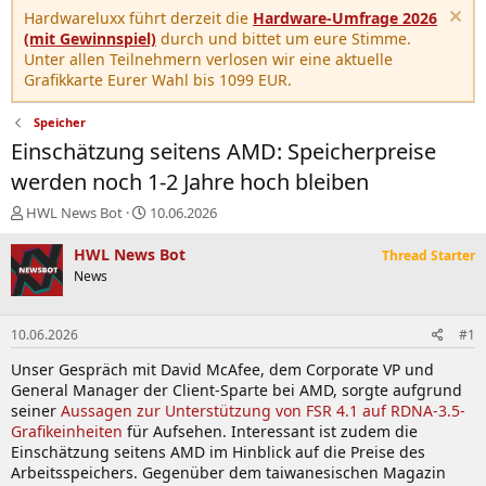
Hardwareluxx führt derzeit die
Hardware-Umfrage 2026
(mit Gewinnspiel)
durch und bittet um eure Stimme.
Unter allen Teilnehmern verlosen wir eine aktuelle
Grafikkarte Eurer Wahl bis 1099 EUR.
Speicher
Einschätzung seitens AMD: Speicherpreise
werden noch 1-2 Jahre hoch bleiben
E
E
HWL News Bot
10.06.2026
r
r
s
s
HWL News Bot
Thread Starter
t
t
News
e
e
l
l
l
l
10.06.2026
#1
e
t
r
a
Unser Gespräch mit David McAfee, dem Corporate VP und
m
General Manager der Client-Sparte bei AMD, sorgte aufgrund
seiner
Aussagen zur Unterstützung von FSR 4.1 auf RDNA-3.5-
Grafikeinheiten
für Aufsehen. Interessant ist zudem die
Einschätzung seitens AMD im Hinblick auf die Preise des
Arbeitsspeichers. Gegenüber dem taiwanesischen Magazin