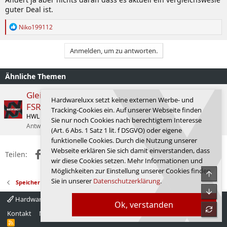
guter Deal ist.
R
Niko199112
e
a
k
Anmelden, um zu antworten.
t
i
o
Ähnliche Themen
n
e
Gleiche Bildqualität ist das Ziel: AMD erläutert
n
Hardwareluxx setzt keine externen Werbe- und
FSR 4.1 auf RNDA 3
:
Tracking-Cookies ein. Auf unserer Webseite finden
HWL News Bot
Grafikkarten
Sie nur noch Cookies nach berechtigtem Interesse
Antworten
0
16.06.2026
HWL News Bot
(Art. 6 Abs. 1 Satz 1 lit. f DSGVO) oder eigene
funktionelle Cookies. Durch die Nutzung unserer
Webseite erklären Sie sich damit einverstanden, dass
Facebook
X (Twitter)
Reddit
WhatsApp
E-Mail
Link
Teilen:
wir diese Cookies setzen. Mehr Informationen und
Möglichkeiten zur Einstellung unserer Cookies finden
Obe
Sie in unserer
Datenschutzerklärung
.
Speicher
Unte
Hardwareluxx 4.0
Deutsch
Ok, verstanden
refre
Kontakt
Nutzungsbedingungen
Datenschutz
Hilfe
Startseite
R