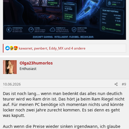
R
kawanet
,
pwnbert
,
Eddy_MX
und 4 andere
e
a
k
Olga23humorlos
t
Enthusiast
i
o
n
10.06.2026
#9
e
n
Das ist noch lang... wenn man bedenkt das alles nun deutlich
:
teurer wird wo Ram drin ist. Das hört ja beim Ram Riegel nicht
auf. Für meinen PC benötige ich momentan nichts und könnte
locker noch zwei Jahre zurecht kommen. Es sei denn es geht
was kaputt.
Auch wenn die Preise wieder sinken irgendwann, ich glaube