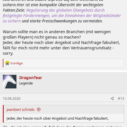
sichern.Hier ist eine kompakte Übersicht der wichtigsten
Fakten:Ziele:
Regulierung des globalen Ölangebots durch
festgelegte Fördermengen, um die Einnahmen der Mitgliedsländer
zu sichern
und starke Preisschwankungen zu vermeiden.
Warum sollte man es in anderen Branchen (mit wenigen
großen Playern) nicht genau so machen?
Jeder, der heute noch über Angebot und Nachfrage fabuliert,
fällt für mich nicht mehr unter den Vertrauensgrundsatz -
sorry.
R
IronAge
e
a
k
DragonTear
t
Legende
i
o
n
10.06.2026
#13
e
n
:
pwnbert schrieb:
Jeder, der heute noch über Angebot und Nachfrage fabuliert,