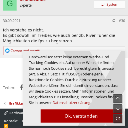
G
System
Experte
30.09.2021
#30
Ich verstehe es nicht.
Es gibt sowohl im Treiber, wie auch per zb. River Tuner die
Möglichkeiten die fps zu begrenzen.
R
Crownt
und
mattiii
e
Hardwareluxx setzt keine externen Werbe- und
a
Tracking-Cookies ein. Auf unserer Webseite finden
k
Letzte
1 von 6
Nächste
Sie nur noch Cookies nach berechtigtem Interesse
t
Anmelden, um zu antworten.
i
(Art. 6 Abs. 1 Satz 1 lit. f DSGVO) oder eigene
o
funktionelle Cookies. Durch die Nutzung unserer
n
Webseite erklären Sie sich damit einverstanden, dass
Facebook
X (Twitter)
Reddit
WhatsApp
E-Mail
Link
e
Teilen:
wir diese Cookies setzen. Mehr Informationen und
n
:
Möglichkeiten zur Einstellung unserer Cookies finden
Obe
Sie in unserer
Datenschutzerklärung
.
Grafikkarten
Unte
Hardwareluxx 4.0
Deutsch
Ok, verstanden
refre
Kontakt
Nutzungsbedingungen
Datenschutz
Hilfe
Startseite
R