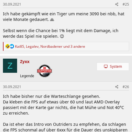
30.09.2021
#25
e
n
Ich habe gekämpft wie ein Tiger um meine 3090 bei nbb, hat
:
viele Monate gedauert. 🙏
Selbst wenn die Chance bei 1% liegt mit dem Damage, ich
werde das Spiel nie spielen. 😉
R
Kai85
,
Legalev
,
Nordbadener
und 3 andere
e
a
k
Zyxx
Z
t
System
i
o
Legende
n
e
30.09.2021
#26
n
:
Ich habe bisher nur die Warteschlange gesehen.
Da kleben die FPS auf etwas über 60 und laut AMD Overlay
passiert mit der Karte gar nichts, die hat Mühe und Not 40°C
zu erreichen.
Da ist eher das Intro von Outriders zu empfehen, da schlagen
die FPS schonmal auf über 6xxx für die Dauer des unskipbaren