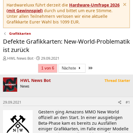
Hardwareluxx führt derzeit die
Hardware-Umfrage 2026
(mit Gewinnspiel)
durch und bittet um eure Stimme.
Unter allen Teilnehmern verlosen wir eine aktuelle
Grafikkarte Eurer Wahl bis 1099 EUR.
Grafikkarten
Defekte Grafikkarten: New-World-Problematik
ist zurück
E
E
HWL News Bot
29.09.2021
r
r
Letzte
s
s
1 von 6
Nächste
t
t
e
e
HWL News Bot
Thread Starter
l
l
News
l
l
e
t
r
a
29.09.2021
#1
m
Gestern ging Amazons MMO New World
offiziell an den Start. In einer ausgiebigen
Beta-Phase kam es bereits zu Ausfällen
einiger Grafikkarten, im Falle einiger Modelle