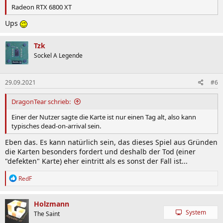
:
Radeon RTX 6800 XT
Ups
Tzk
Sockel A Legende
29.09.2021
#6
DragonTear schrieb:
Einer der Nutzer sagte die Karte ist nur einen Tag alt, also kann
typisches dead-on-arrival sein.
Eben das. Es kann natürlich sein, das dieses Spiel aus Gründen
die Karten besonders fordert und deshalb der Tod (einer
"defekten" Karte) eher eintritt als es sonst der Fall ist...
R
RedF
e
a
k
Holzmann
t
System
The Saint
i