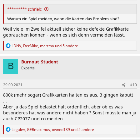
n
:
********* schrieb:
Warum ein Spiel meiden, wenn die Karten das Problem sind?
Weil viele im Zweifel aktuell sicher keine defekte Grafikkarte
gebrauchen können - wenn es sich denn vermeiden lässt.
R
LDNV
,
DerMike
,
martma
und 5 andere
e
a
k
Burnout_Student
B
t
Experte
i
o
n
29.09.2021
#10
e
n
800k (mehr sogar) Grafikkarten halten es aus, 3 gingen kaputt
:
...
Aber ja das Spiel belastet halt ordentlich, aber ob es was
besonderes hat was andere nicht haben ? Sonst müsste man ja
auch CP2077 und co meiden.
R
Legalev
,
GERmaximus
,
owned139
und 5 andere
e
a