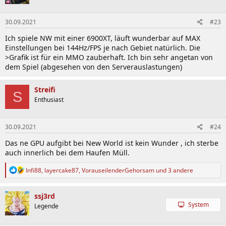
o
n
30.09.2021
#23
e
n
Ich spiele NW mit einer 6900XT, läuft wunderbar auf MAX
:
Einstellungen bei 144Hz/FPS je nach Gebiet natürlich. Die
>Grafik ist für ein MMO zauberhaft. Ich bin sehr angetan von
dem Spiel (abgesehen von den Serverauslastungen)
Streifi
S
Enthusiast
30.09.2021
#24
Das ne GPU aufgibt bei New World ist kein Wunder , ich sterbe
auch innerlich bei dem Haufen Müll.
R
Infi88
,
layercake87
,
VorauseilenderGehorsam
und 3 andere
e
a
k
ssj3rd
t
System
Legende
i
o
n