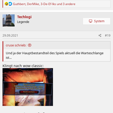
R
Guthbert
,
DerMike
,
3-De-Ef-Iks
und 3 andere
e
a
k
Techlogi
t
System
Legende
i
o
n
29.09.2021
#19
e
n
:
cruse schrieb:
Und ja der Hauptbestandteil des Spiels aktuell die Warteschlange
ist...
Klingt nach wow classic: