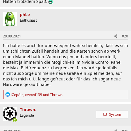
Hatten trotzdem Spaß.
phLe
Enthusiast
29.09.2021
#20
Ich halte es auch für überwiegend wahrscheinlich, dass es sich
um schlichten Zufall handelt und die Karten schon ab Werk
einen Mangel hatten. Wenn das jemand anders beurteilt,
besteht ja immerhin die Möglichkeit im Nvidia Control Panel
die Max. Bildfrequenz zu begrenzen. Ich würde jedenfalls
nicht aus Sorge um meine neue GraKa ein Spiel meiden, auf
das ich mich u.U. lange gefreut oder für das ich sogar neue
Hardware gekauft habe.
R
iCepAin
,
owned139
und
Thrawn.
e
a
k
Thrawn.
t
System
Legende
i
o
n