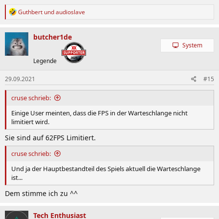
R
Guthbert
und
audioslave
e
a
k
butcher1de
t
System
i
o
Legende
n
e
29.09.2021
#15
n
:
cruse schrieb:
Einige User meinten, dass die FPS in der Warteschlange nicht
limitiert wird.
Sie sind auf 62FPS Limitiert.
cruse schrieb:
Und ja der Hauptbestandteil des Spiels aktuell die Warteschlange
ist...
Dem stimme ich zu ^^
Tech Enthusiast