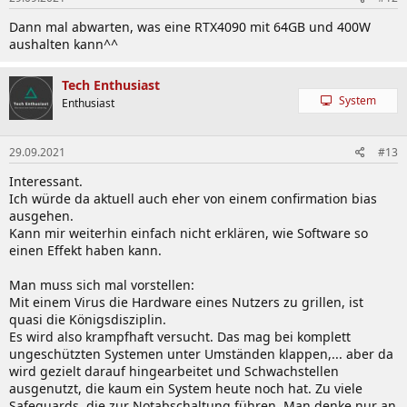
n
Dann mal abwarten, was eine RTX4090 mit 64GB und 400W
:
aushalten kann^^
Tech Enthusiast
System
Enthusiast
29.09.2021
#13
Interessant.
Ich würde da aktuell auch eher von einem confirmation bias
ausgehen.
Kann mir weiterhin einfach nicht erklären, wie Software so
einen Effekt haben kann.
Man muss sich mal vorstellen:
Mit einem Virus die Hardware eines Nutzers zu grillen, ist
quasi die Königsdisziplin.
Es wird also krampfhaft versucht. Das mag bei komplett
ungeschützten Systemen unter Umständen klappen,... aber da
wird gezielt darauf hingearbeitet und Schwachstellen
ausgenutzt, die kaum ein System heute noch hat. Zu viele
Safeguards, die zur Notabschaltung führen. Man denke nur an