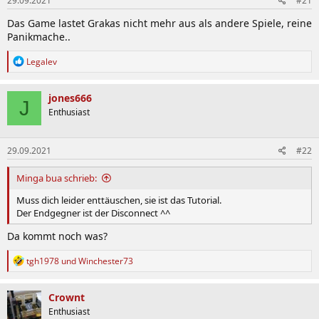
29.09.2021
#21
e
n
Das Game lastet Grakas nicht mehr aus als andere Spiele, reine
:
Panikmache..
R
Legalev
e
a
k
jones666
J
t
Enthusiast
i
o
n
29.09.2021
#22
e
n
:
Minga bua schrieb:
Muss dich leider enttäuschen, sie ist das Tutorial.
Der Endgegner ist der Disconnect ^^
Da kommt noch was?
R
tgh1978
und
Winchester73
e
a
k
Crownt
t
Enthusiast
i