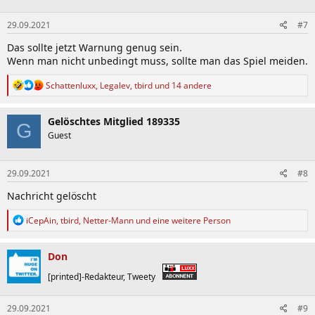
o
n
29.09.2021
#7
e
n
Das sollte jetzt Warnung genug sein.
:
Wenn man nicht unbedingt muss, sollte man das Spiel meiden.
R
Schattenluxx
,
Legalev
,
tbird
und 14 andere
e
a
k
Gelöschtes Mitglied 189335
G
t
Guest
i
o
n
29.09.2021
#8
e
n
Nachricht gelöscht
:
R
iCepAin
,
tbird
,
Netter-Mann
und eine weitere Person
e
a
k
Don
t
i
[printed]-Redakteur, Tweety
o
n
29.09.2021
#9
e