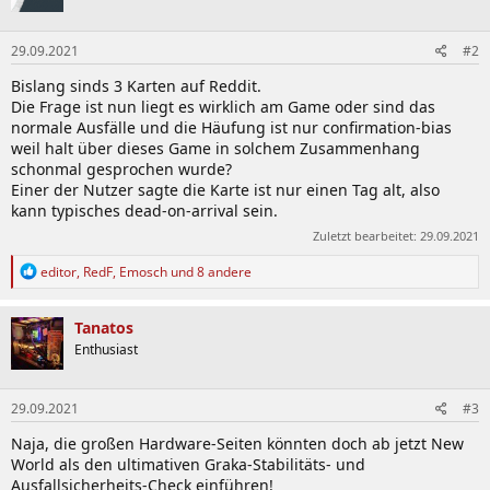
29.09.2021
#2
Bislang sinds 3 Karten auf Reddit.
Die Frage ist nun liegt es wirklich am Game oder sind das
normale Ausfälle und die Häufung ist nur confirmation-bias
weil halt über dieses Game in solchem Zusammenhang
schonmal gesprochen wurde?
Einer der Nutzer sagte die Karte ist nur einen Tag alt, also
kann typisches dead-on-arrival sein.
Zuletzt bearbeitet:
29.09.2021
R
editor
,
RedF
,
Emosch
und 8 andere
e
a
k
Tanatos
t
Enthusiast
i
o
n
29.09.2021
#3
e
n
Naja, die großen Hardware-Seiten könnten doch ab jetzt New
:
World als den ultimativen Graka-Stabilitäts- und
Ausfallsicherheits-Check einführen!