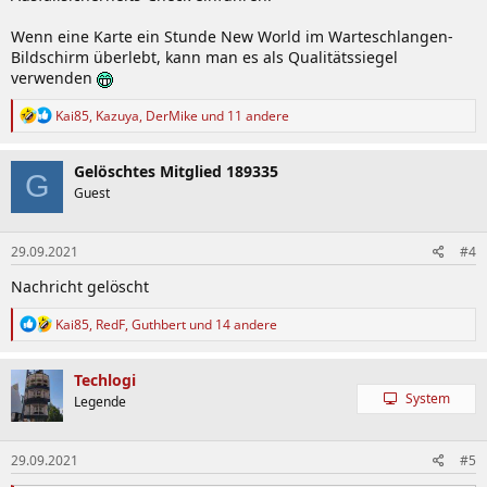
Wenn eine Karte ein Stunde New World im Warteschlangen-
Bildschirm überlebt, kann man es als Qualitätssiegel
verwenden
R
Kai85
,
Kazuya
,
DerMike
und 11 andere
e
a
k
Gelöschtes Mitglied 189335
G
t
Guest
i
o
n
29.09.2021
#4
e
n
Nachricht gelöscht
:
R
Kai85
,
RedF
,
Guthbert
und 14 andere
e
a
k
Techlogi
t
System
Legende
i
o
n
29.09.2021
#5
e
n