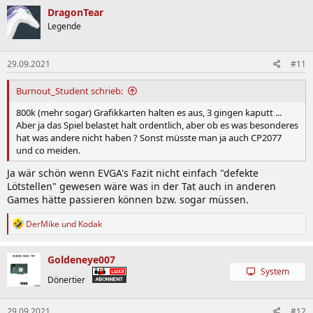
k
DragonTear
t
Legende
i
o
n
29.09.2021
#11
e
n
:
Burnout_Student schrieb:
800k (mehr sogar) Grafikkarten halten es aus, 3 gingen kaputt ...
Aber ja das Spiel belastet halt ordentlich, aber ob es was besonderes
hat was andere nicht haben ? Sonst müsste man ja auch CP2077
und co meiden.
Ja wär schön wenn EVGA's Fazit nicht einfach "defekte
Lötstellen" gewesen wäre was in der Tat auch in anderen
Games hätte passieren können bzw. sogar müssen.
R
DerMike
und
Kodak
e
a
k
Goldeneye007
t
System
i
Dönertier
o
n
29.09.2021
#12
e