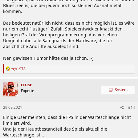
Bluescreens, die bei jedem noch so kleinen Ausnahmefall
kommen.
Das bedeutet natürlich nicht, dass es nicht möglich ist, es wäre
nur ein echt "lustiger" Zufall. Spieleentwickler knackt den
heiligen Gral der Virenprogrammierung. Aus Versehen.
Umgeht dabei alle Safeguards der Hardware, die für
absichtliche Angriffe ausgelegt sind.
Nen gewissen Humor hätte das ja schon. ;-)
R
tgh1978
e
a
k
cruse
t
System
Experte
i
o
n
29.09.2021
#14
e
n
Einige User meinten, dass die FPS in der Warteschlange nicht
:
limitiert wird.
Und ja der Hauptbestandteil des Spiels aktuell die
Warteschlange ist...