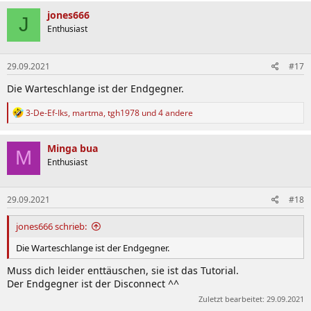
a
k
jones666
J
t
Enthusiast
i
o
n
29.09.2021
#17
e
n
Die Warteschlange ist der Endgegner.
:
R
3-De-Ef-Iks
,
martma
,
tgh1978
und 4 andere
e
a
k
Minga bua
M
t
Enthusiast
i
o
n
29.09.2021
#18
e
n
:
jones666 schrieb:
Die Warteschlange ist der Endgegner.
Muss dich leider enttäuschen, sie ist das Tutorial.
Der Endgegner ist der Disconnect ^^
Zuletzt bearbeitet:
29.09.2021