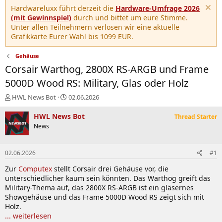
Hardwareluxx führt derzeit die
Hardware-Umfrage 2026
(mit Gewinnspiel)
durch und bittet um eure Stimme.
Unter allen Teilnehmern verlosen wir eine aktuelle
Grafikkarte Eurer Wahl bis 1099 EUR.
Gehäuse
Corsair Warthog, 2800X RS-ARGB und Frame
5000D Wood RS: Military, Glas oder Holz
E
E
HWL News Bot
02.06.2026
r
r
s
s
HWL News Bot
Thread Starter
t
t
News
e
e
l
l
l
l
02.06.2026
#1
e
t
r
a
Zur
Computex
stellt Corsair drei Gehäuse vor, die
m
unterschiedlicher kaum sein könnten. Das Warthog greift das
Military-Thema auf, das 2800X RS-ARGB ist ein gläsernes
Showgehäuse und das Frame 5000D Wood RS zeigt sich mit
Holz.
... weiterlesen