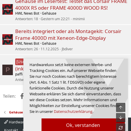
Gehäuse im Lesertest: Testet das Corsair FRAME
4000X RS oder FRAME 4000D WOOD RS!
HWL News Bot
Gehäuse
Antworten
18
Gestern um 22:21
minimii
Bereits integriert oder als Montagekit: Corsair
Frame 4000D mit Xeneon-Edge-Display
HWL News Bot
Gehäuse
Antworten
26
11.12.2025
Jbdiver
Corsair Nautilus 360 RS LCD im Test
[User-Review]
Hardwareluxx setzt keine externen Werbe- und
(inkl. Hack für mehr FPS ;) )
P
Tracking-Cookies ein. Auf unserer Webseite finden
paffi
Wasserkühlung
Sie nur noch Cookies nach berechtigtem Interesse
Antworten
0
19.02.2026
paffi
(Art. 6 Abs. 1 Satz 1 lit. f DSGVO) oder eigene
funktionelle Cookies. Durch die Nutzung unserer
Webseite erklären Sie sich damit einverstanden, dass
Facebook
X (Twitter)
Reddit
WhatsApp
E-Mail
Link
Teilen:
wir diese Cookies setzen. Mehr Informationen und
Möglichkeiten zur Einstellung unserer Cookies finden
Obe
Sie in unserer
Datenschutzerklärung
.
Gehäuse
Unte
Hardwareluxx 4.0
Deutsch
Ok, verstanden
refre
Kontakt
Nutzungsbedingungen
Datenschutz
Hilfe
Startseite