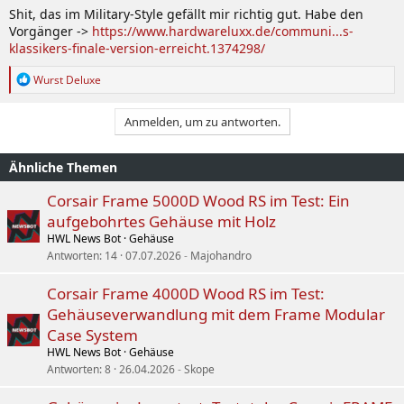
Shit, das im Military-Style gefällt mir richtig gut. Habe den
Vorgänger ->
https://www.hardwareluxx.de/communi...s-
klassikers-finale-version-erreicht.1374298/
R
Wurst Deluxe
e
a
k
Anmelden, um zu antworten.
t
i
o
Ähnliche Themen
n
e
Corsair Frame 5000D Wood RS im Test: Ein
n
aufgebohrtes Gehäuse mit Holz
:
HWL News Bot
Gehäuse
Antworten
14
07.07.2026
Majohandro
Corsair Frame 4000D Wood RS im Test:
Gehäuseverwandlung mit dem Frame Modular
Case System
HWL News Bot
Gehäuse
Antworten
8
26.04.2026
Skope