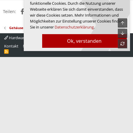
funktionelle Cookies. Durch die Nutzung unserer
Webseite erklären Sie sich damit einverstanden, dass
Facebook
X (Twitter)
Reddit
WhatsApp
E-Mail
Link
Teilen:
wir diese Cookies setzen. Mehr Informationen und
Möglichkeiten zur Einstellung unserer Cookies finden
Obe
Sie in unserer
Datenschutzerklärung
.
Gehäuse
Unte
Hardwareluxx 4.0
Deutsch
Ok, verstanden
refre
Kontakt
Nutzungsbedingungen
Datenschutz
Hilfe
Startseite
R
S
S