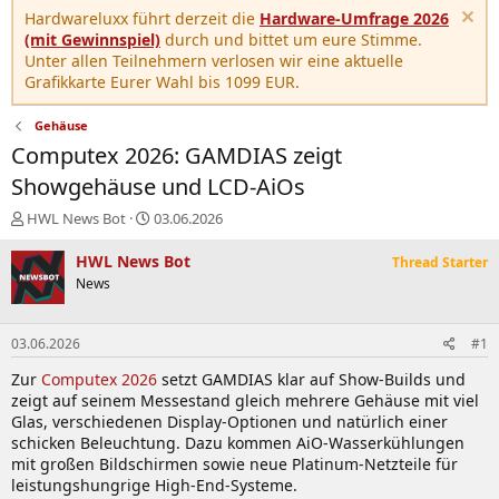
Hardwareluxx führt derzeit die
Hardware-Umfrage 2026
(mit Gewinnspiel)
durch und bittet um eure Stimme.
Unter allen Teilnehmern verlosen wir eine aktuelle
Grafikkarte Eurer Wahl bis 1099 EUR.
Gehäuse
Computex 2026: GAMDIAS zeigt
Showgehäuse und LCD-AiOs
E
E
HWL News Bot
03.06.2026
r
r
s
s
HWL News Bot
Thread Starter
t
t
News
e
e
l
l
l
l
03.06.2026
#1
e
t
r
a
Zur
Computex 2026
setzt GAMDIAS klar auf Show-Builds und
m
zeigt auf seinem Messestand gleich mehrere Gehäuse mit viel
Glas, verschiedenen Display-Optionen und natürlich einer
schicken Beleuchtung. Dazu kommen AiO-Wasserkühlungen
mit großen Bildschirmen sowie neue Platinum-Netzteile für
leistungshungrige High-End-Systeme.