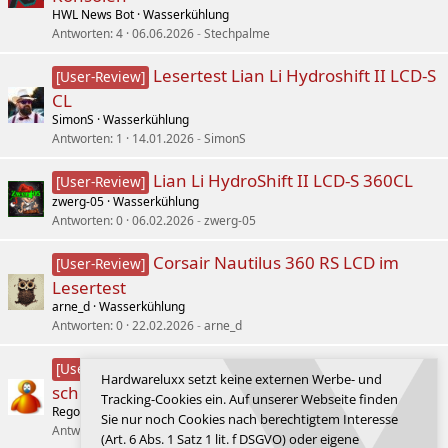
HWL News Bot
Wasserkühlung
Antworten
4
06.06.2026
Stechpalme
Lesertest Lian Li Hydroshift II LCD-S
[User-Review]
CL
SimonS
Wasserkühlung
Antworten
1
14.01.2026
SimonS
Lian Li HydroShift II LCD-S 360CL
[User-Review]
zwerg-05
Wasserkühlung
Antworten
0
06.02.2026
zwerg-05
Corsair Nautilus 360 RS LCD im
[User-Review]
Lesertest
arne_d
Wasserkühlung
Antworten
0
22.02.2026
arne_d
Corsair Nautilus 360 RS LCD - nur
[User-Review]
Hardwareluxx setzt keine externen Werbe- und
schön oder auch leistungsstark?
Tracking-Cookies ein. Auf unserer Webseite finden
Rego123
Wasserkühlung
Sie nur noch Cookies nach berechtigtem Interesse
Antworten
0
22.02.2026
Rego123
(Art. 6 Abs. 1 Satz 1 lit. f DSGVO) oder eigene