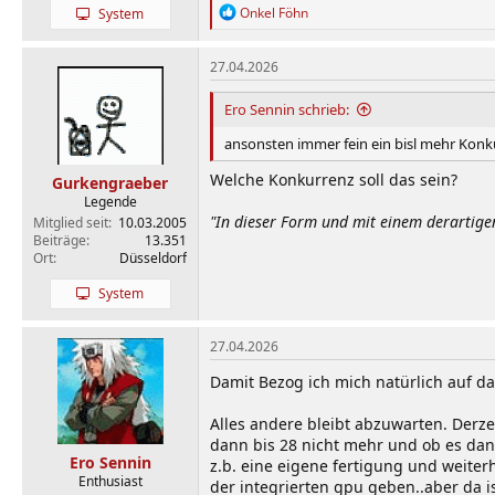
R
Onkel Föhn
System
e
a
k
27.04.2026
t
i
Ero Sennin schrieb:
o
n
ansonsten immer fein ein bisl mehr Konk
e
n
Welche Konkurrenz soll das sein?
Gurkengraeber
:
Legende
"In dieser Form und mit einem derartige
Mitglied seit
10.03.2005
Beiträge
13.351
Ort
Düsseldorf
System
27.04.2026
Damit Bezog ich mich natürlich auf d
Alles andere bleibt abzuwarten. Derzei
dann bis 28 nicht mehr und ob es dan
Ero Sennin
z.b. eine eigene fertigung und weite
Enthusiast
der integrierten gpu geben..aber da iss