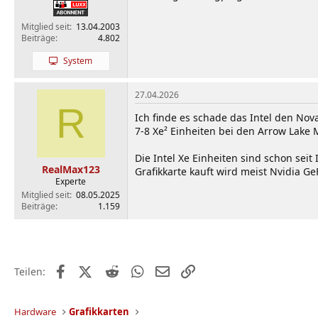
Mitglied seit
13.04.2003
Beiträge
4.802
System
27.04.2026
R
Ich finde es schade das Intel den Nov
7-8 Xe² Einheiten bei den Arrow Lake 
Die Intel Xe Einheiten sind schon sei
RealMax123
Grafikkarte kauft wird meist Nvidia Ge
Experte
Mitglied seit
08.05.2025
Beiträge
1.159
Facebook
X (Twitter)
Reddit
WhatsApp
E-Mail
Link
Teilen:
Hardware
Grafikkarten