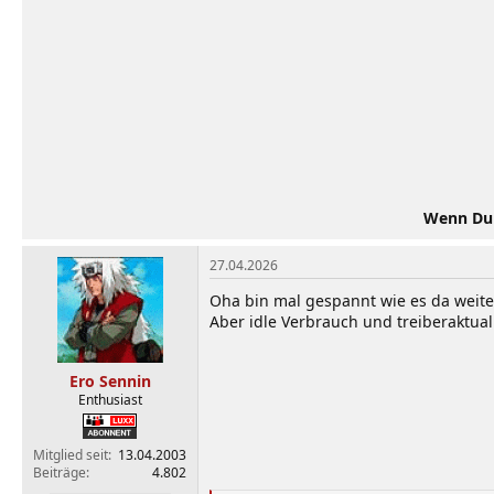
n
e
n
:
Wenn Du d
27.04.2026
Oha bin mal gespannt wie es da weiter
Aber idle Verbrauch und treiberaktua
Ero Sennin
Enthusiast
Mitglied seit
13.04.2003
Beiträge
4.802