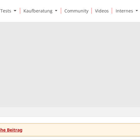
O
O
O
Tests
Kaufberatung
Community
Videos
Internes
p
p
p
e
e
e
n
n
n
T
K
I
e
a
n
s
u
t
t
f
e
s
b
r
S
e
n
u
r
e
b
a
s
m
t
S
e
u
u
n
n
b
u
g
m
S
e
u
n
b
u
m
e
ehe Beitrag
n