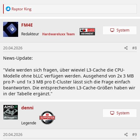
R
Raptor King
e
a
k
FM4E
t
System
i
Redakteur
Hardwareluxx Team
o
n
20.04.2026
#8
e
n
News-Update:
:
"Viele werden sich fragen, über wieviel L3-Cache die CPU-
Modelle ohne bLLC verfügen werden. Ausgehend von 2x 3 MB
pro P- und 1x 3 MB pro E-Cluster lässt sich die Frage einfach
beantworten. Die entsprechenden L3-Cache-Größen haben wir
in der Tabelle ergänzt."
denni
System
Legende
20.04.2026
#9