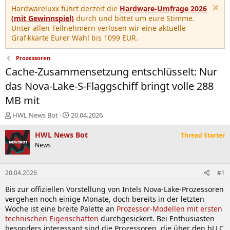
Hardwareluxx führt derzeit die
Hardware-Umfrage 2026
(mit Gewinnspiel)
durch und bittet um eure Stimme.
Unter allen Teilnehmern verlosen wir eine aktuelle
Grafikkarte Eurer Wahl bis 1099 EUR.
Prozessoren
Cache-Zusammensetzung entschlüsselt: Nur
das Nova-Lake-S-Flaggschiff bringt volle 288
MB mit
E
E
HWL News Bot
20.04.2026
r
r
s
s
HWL News Bot
Thread Starter
t
t
News
e
e
l
l
l
l
20.04.2026
#1
e
t
r
a
Bis zur offiziellen Vorstellung von Intels Nova-Lake-Prozessoren
m
vergehen noch einige Monate, doch bereits in der letzten
Woche ist eine breite Palette an
Prozessor-Modellen mit ersten
technischen Eigenschaften
durchgesickert. Bei Enthusiasten
besonders interessant sind die Prozessoren, die über den bLLC