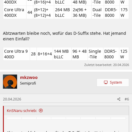
400DX
(8+16)+4
bLLC
48 MB)
-Tile
8000
W
Core Ultra
(8+12)+
264 MB
2x(96 +
Dual
DDR5-
175
44
400DX
(8+12)+4
bLLC
36 MB)
-Tile
8000
W
Abtzwarten bleibe noch, wofür das D-Suffix stehe. Hat jemand
einen Einfall?
Core Ultra 9
144 MB
96 + 48
Single
DDR5-
125
28
8+16+4
400D
bLLC
MB
-Tile
8000
W
Zuletzt bearbeitet:
20.04.2026
mkzwoo
System
Semiprofi
20.04.2026
#6
KnSNaru schrieb: