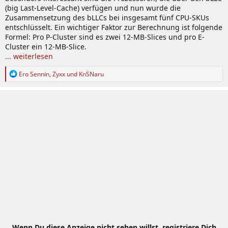
(big Last-Level-Cache) verfügen und nun wurde die
Zusammensetzung des bLLCs bei insgesamt fünf CPU-SKUs
entschlüsselt. Ein wichtiger Faktor zur Berechnung ist folgende
Formel: Pro P-Cluster sind es zwei 12-MB-Slices und pro E-
Cluster ein 12-MB-Slice.
... weiterlesen
R
Ero Sennin
,
Zyxx
und
KnSNaru
e
a
k
t
i
o
n
e
n
:
Wenn Du diese Anzeige nicht sehen willst, registriere Dich