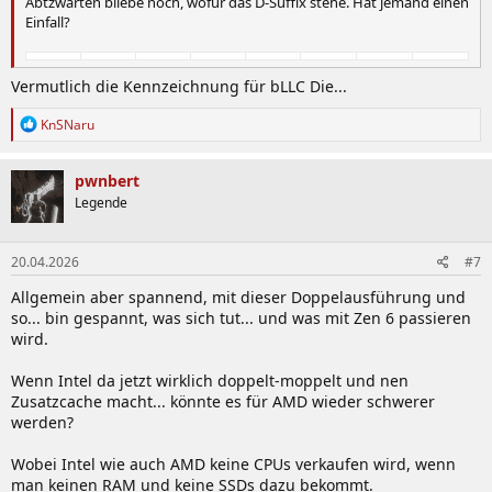
Abtzwarten bliebe noch, wofür das D-Suffix stehe. Hat jemand einen
Einfall?
Vermutlich die Kennzeichnung für bLLC Die...
R
KnSNaru
e
a
k
pwnbert
t
Legende
i
o
n
20.04.2026
#7
e
n
Allgemein aber spannend, mit dieser Doppelausführung und
:
so... bin gespannt, was sich tut... und was mit Zen 6 passieren
wird.
Wenn Intel da jetzt wirklich doppelt-moppelt und nen
Zusatzcache macht... könnte es für AMD wieder schwerer
werden?
Wobei Intel wie auch AMD keine CPUs verkaufen wird, wenn
man keinen RAM und keine SSDs dazu bekommt.