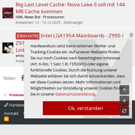
Big Last Level Cache: Nova Lake-S soll mit 144
MB Cache kommen
HWL News Bot
Prozessoren
Antworten
12
12.12.2025
Zeitmangel
A
Intel LGA1954 Mainboards - Z990 /
[Übersicht]
r
Z970 / B960 / W980 / Q970 (News, Reviews,
t
Hardwareluxx setzt keine externen Werbe- und
Links)
i
Tracking-Cookies ein. Auf unserer Webseite finden
emissary42
Mainboards
k
Sie nur noch Cookies nach berechtigtem Interesse
Antworten
24
17.07.2026
emissary42
e
(Art. 6 Abs. 1 Satz 1 lit. f DSGVO) oder eigene
l
funktionelle Cookies. Durch die Nutzung unserer
Webseite erklären Sie sich damit einverstanden, dass
Facebook
X (Twitter)
Reddit
WhatsApp
E-Mail
Link
Teilen:
wir diese Cookies setzen. Mehr Informationen und
Möglichkeiten zur Einstellung unserer Cookies finden
Obe
Sie in unserer
Datenschutzerklärung
.
Prozessoren
Unte
Hardwareluxx 4.0
Deutsch
Ok, verstanden
refre
Kontakt
Nutzungsbedingungen
Datenschutz
Hilfe
Startseite
R
S
S