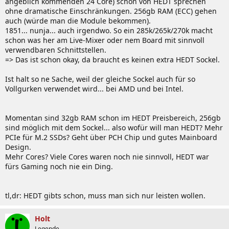
angeblich kommenden 24 Core) schon von HEDT sprechen
ohne dramatische Einschränkungen. 256gb RAM (ECC) gehen
auch (würde man die Module bekommen).
1851... nunja... auch irgendwo. So ein 285k/265k/270k macht
schon was her am Live-Mixer oder nem Board mit sinnvoll
verwendbaren Schnittstellen.
=> Das ist schon okay, da braucht es keinen extra HEDT Sockel.
Ist halt so ne Sache, weil der gleiche Sockel auch für so
Vollgurken verwendet wird... bei AMD und bei Intel.
Momentan sind 32gb RAM schon im HEDT Preisbereich, 256gb
sind möglich mit dem Sockel... also wofür will man HEDT? Mehr
PCIe für M.2 SSDs? Geht über PCH Chip und gutes Mainboard
Design.
Mehr Cores? Viele Cores waren noch nie sinnvoll, HEDT war
fürs Gaming noch nie ein Ding.
tl,dr: HEDT gibts schon, muss man sich nur leisten wollen.
Holt
Legende