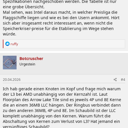
Spezifikationen nachgeschoben werden. Die Tabelle ist nur
eine grobe Übersicht.
Mal sehen, was Intel daraus macht, in welcher Preisliga die
Flaggschiffe liegen und wie es bei den Usern ankommt. Hört
sich aber insgesamt recht interessant an, wenn nicht die
Speicherkrise/-preise für die Etablierung im Wege stehen
würde.
R
ruffy
e
a
k
Botcruscher
t
Urgestein
i
o
n
20.04.2026
#4
e
n
Ich hab gerade einen Knoten im Kopf und frage mich warum
:
der L3 bei AMD unabhängig von der Kernzahl ist. Laut
Floorplan des Arrow Lake Tile sind es jeweils 4P und 8E Kerne
die an einem 36MB LLC hängen. Der Ringbus verbindet dann
zu den anderen 36MB, 4P und 8E. Im Schaubild ist der LLC
komplett unabhängig von den Kernen. Warum führt die
Abschaltung von Kernen zum Verlust von L3? Hat jemand ein
vernünftiges Schaubild?