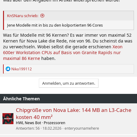
KnSNaru schrieb:
Jene Modelle mit in bis zu den kolportierten 96 Cores
Was für Modelle mit 96 Kernen? Es war immer von maximal 52
Kernen für Nova Lake die Rede, nie von 96. Du scheinst da was
zu verwechseln. Wobei selbst die gerade erschienen
Xeon
600er Workstation CPUs auf Basis von Granite Rapids nur
maximal 86 Kerne
haben.
R
Niko199112
e
a
k
Anmelden, um zu antworten.
t
i
o
Ähnliche Themen
n
e
Chipgröße von Nova Lake: 144 MB an L3-Cache
n
kosten 40 mm²
:
HWL News Bot
Prozessoren
Antworten
56
18.02.2026
enteryournamehere