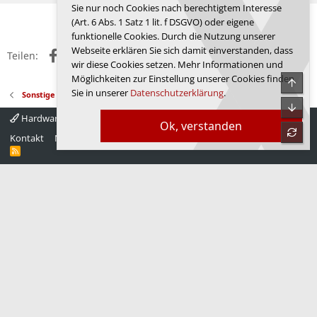
Sie nur noch Cookies nach berechtigtem Interesse
Anmelden, um zu antworten.
(Art. 6 Abs. 1 Satz 1 lit. f DSGVO) oder eigene
funktionelle Cookies. Durch die Nutzung unserer
Webseite erklären Sie sich damit einverstanden, dass
Facebook
X (Twitter)
Reddit
WhatsApp
E-Mail
Link
Teilen:
wir diese Cookies setzen. Mehr Informationen und
Möglichkeiten zur Einstellung unserer Cookies finden
Obe
Sie in unserer
Datenschutzerklärung
.
Sonstige News
Unte
Hardwareluxx 4.0
Deutsch
Ok, verstanden
refre
Kontakt
Nutzungsbedingungen
Datenschutz
Hilfe
Startseite
R
S
S