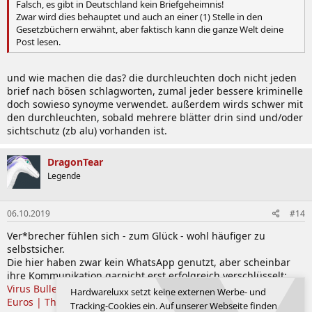
Falsch, es gibt in Deutschland kein Briefgeheimnis!
Zwar wird dies behauptet und auch an einer (1) Stelle in den
Gesetzbüchern erwähnt, aber faktisch kann die ganze Welt deine
Post lesen.
und wie machen die das? die durchleuchten doch nicht jeden
brief nach bösen schlagworten, zumal jeder bessere kriminelle
doch sowieso synoyme verwendet. außerdem wirds schwer mit
den durchleuchten, sobald mehrere blätter drin sind und/oder
sichtschutz (zb alu) vorhanden ist.
DragonTear
Legende
06.10.2019
#14
Ver*brecher fühlen sich - zum Glück - wohl häufiger zu
selbstsicher.
Die hier haben zwar kein WhatsApp genutzt, aber scheinbar
ihre Kommunikation garnicht erst erfolgreich verschlüsselt:
Virus Bulletin 2019: Geost Android Botnet Goes After Millions of
Hardwareluxx setzt keine externen Werbe- und
Euros | Threatpost
Tracking-Cookies ein. Auf unserer Webseite finden