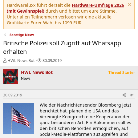
Hardwareluxx führt derzeit die
Hardware-Umfrage 2026
(mit Gewinnspiel)
durch und bittet um eure Stimme.
Unter allen Teilnehmern verlosen wir eine aktuelle
Grafikkarte Eurer Wahl bis 1099 EUR.
Sonstige News
Britische Polizei soll Zugriff auf Whatsapp
erhalten
E
E
HWL News Bot
30.09.2019
r
r
s
s
HWL News Bot
Thread Starter
t
t
News
e
e
l
l
l
l
30.09.2019
#1
e
t
r
a
Wie der Nachrichtensender Bloomberg jetzt
m
berichtet hat, planen die USA und das
Vereinigte Königreich eine Kooperation der
ganz besonderen Art. Ein Abkommen soll es
den britischen Behörden ermöglichen, auf
Social-Media-Plattformen zuzugreifen und