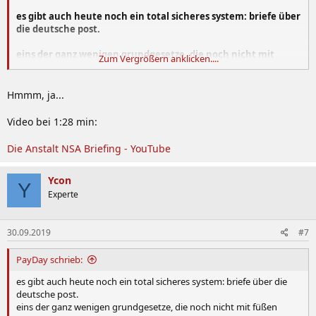
es gibt auch heute noch ein total sicheres system: briefe über
die deutsche post.
eins der ganz wenigen grundgesetze, die noch nicht mit
Zum Vergrößern anklicken....
füßen getreten wird.
[...]
Hmmm, ja...
Video bei 1:28 min:
Die Anstalt NSA Briefing - YouTube
Ycon
Y
Experte
30.09.2019
#7
PayDay schrieb:
es gibt auch heute noch ein total sicheres system: briefe über die
deutsche post.
eins der ganz wenigen grundgesetze, die noch nicht mit füßen