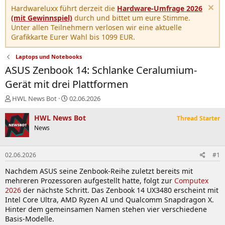
Hardwareluxx führt derzeit die
Hardware-Umfrage 2026
(mit Gewinnspiel)
durch und bittet um eure Stimme.
Unter allen Teilnehmern verlosen wir eine aktuelle
Grafikkarte Eurer Wahl bis 1099 EUR.
Laptops und Notebooks
ASUS Zenbook 14: Schlanke Ceralumium-
Gerät mit drei Plattformen
E
E
HWL News Bot
02.06.2026
r
r
s
s
HWL News Bot
Thread Starter
t
t
News
e
e
l
l
l
l
02.06.2026
#1
e
t
r
a
Nachdem ASUS seine Zenbook-Reihe zuletzt bereits mit
m
mehreren Prozessoren aufgestellt hatte, folgt zur
Computex
2026
der nächste Schritt. Das Zenbook 14 UX3480 erscheint mit
Intel Core Ultra, AMD Ryzen AI und Qualcomm Snapdragon X.
Hinter dem gemeinsamen Namen stehen vier verschiedene
Basis-Modelle.