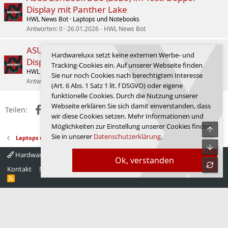
Display mit Panther Lake
HWL News Bot
Laptops und Notebooks
Antworten
0
26.01.2026
HWL News Bot
ASUS Zenbook Duo (2026) im Test: Doppel-
Hardwareluxx setzt keine externen Werbe- und
Display mit Panther Lake
Tracking-Cookies ein. Auf unserer Webseite finden
HWL News Bot
Laptops und Notebooks
Sie nur noch Cookies nach berechtigtem Interesse
Antworten
0
26.01.2026
HWL News Bot
(Art. 6 Abs. 1 Satz 1 lit. f DSGVO) oder eigene
funktionelle Cookies. Durch die Nutzung unserer
Webseite erklären Sie sich damit einverstanden, dass
Facebook
X (Twitter)
Reddit
WhatsApp
E-Mail
Link
Teilen:
wir diese Cookies setzen. Mehr Informationen und
Möglichkeiten zur Einstellung unserer Cookies finden
Obe
Sie in unserer
Datenschutzerklärung
.
Laptops und Notebooks
Unte
Hardwareluxx 4.0
Deutsch
Ok, verstanden
refre
Kontakt
Nutzungsbedingungen
Datenschutz
Hilfe
Startseite
R
S
S