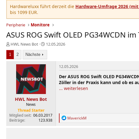
Hardwareluxx führt derzeit die
Hardware-Umfrage 2026 (mit 
bis 1099 EUR.
Peripherie
Monitore
ASUS ROG Swift OLED PG34WCDN im Tes
E
E
HWL News Bot
12.05.2026
r
r
1
s
2
Nächste
s
t
t
e
e
12.05.2026
l
l
Der ASUS ROG Swift OLED PG34WCDN ist
l
l
Zöller in der Praxis kann und ob es a
e
t
... weiterlesen
r
a
m
HWL News Bot
News
Thread Starter
Mitglied seit
06.03.2017
R
MaverickM
Beiträge
123.938
e
a
k
t