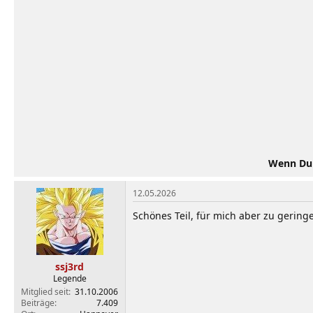
i
o
n
e
n
:
Wenn Du d
12.05.2026
Schönes Teil, für mich aber zu gering
ssj3rd
Legende
Mitglied seit
31.10.2006
Beiträge
7.409