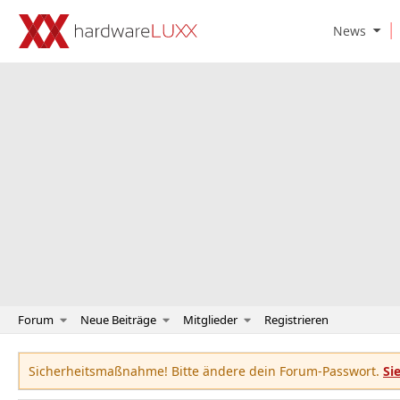
O
News
p
e
n
N
e
w
s
S
u
b
m
e
n
u
Forum
Neue Beiträge
Mitglieder
Registrieren
Sicherheitsmaßnahme! Bitte ändere dein Forum-Passwort.
Si