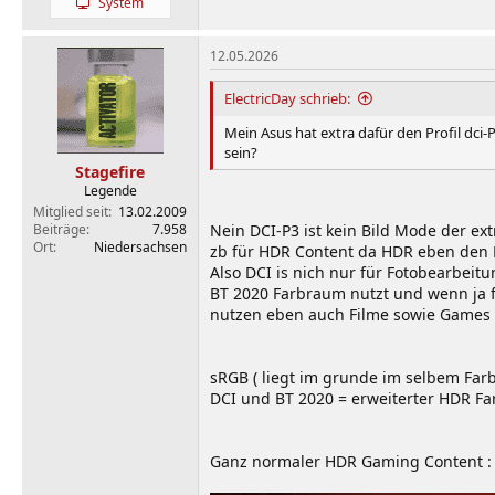
System
12.05.2026
ElectricDay schrieb:
Mein Asus hat extra dafür den Profil dci
sein?
Stagefire
Legende
Mitglied seit
13.02.2009
Beiträge
7.958
Nein DCI-P3 ist kein Bild Mode der ex
Ort
Niedersachsen
zb für HDR Content da HDR eben den DC
Also DCI is nich nur für Fotobearbei
BT 2020 Farbraum nutzt und wenn ja f
nutzen eben auch Filme sowie Games u
sRGB ( liegt im grunde im selbem Far
DCI und BT 2020 = erweiterter HDR F
Ganz normaler HDR Gaming Content :