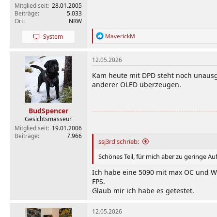
Mitglied seit
28.01.2005
Beiträge
5.033
Ort
NRW
R
MaverickM
System
e
a
k
12.05.2026
t
i
Kam heute mit DPD steht noch unausge
o
anderer OLED überzeugen.
n
e
n
BudSpencer
:
Gesichtsmasseur
Mitglied seit
19.01.2006
Beiträge
7.966
ssj3rd schrieb:
Schönes Teil, für mich aber zu geringe Au
Ich habe eine 5090 mit max OC und Wa
FPS.
Glaub mir ich habe es getestet.
12.05.2026