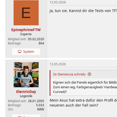
12.05.2026
E
Ja, tun sie. Kannst dir die Tests von 
EpinephrineFTW
Experte
Mitglied seit
05.02.2020
Beiträge
864
System
12.05.2026
Sir Demencia schrieb:
Eignen sich die Panels eigentlich für Bil
Zum einen wg. Farbgenauigkeit/ Hardware
ElectricDay
Curved)?
Legende
Mein Asus hat extra dafür den Profil 
Mitglied seit
28.01.2005
neueren auch der Fall sein?
Beiträge
5.033
Ort
NRW