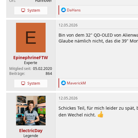
Ort
Hannover
R
DaHans
System
e
a
k
12.05.2026
t
E
i
Bin von dem 32" QD-OLED von Alienwa
o
Glaube nämlich nicht, das die 39" Mon
n
e
n
EpinephrineFTW
:
Experte
Mitglied seit
05.02.2020
Beiträge
864
R
MaverickM
System
e
a
k
12.05.2026
t
i
Schickes Teil, für mich leider zu spä
o
den Wechel nicht.
n
e
n
ElectricDay
:
Legende