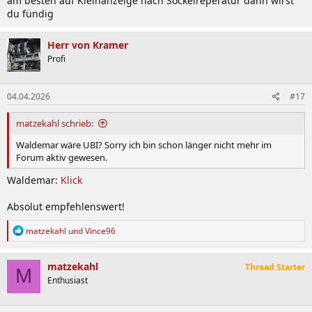
am besten auf Kleinanzeige nach Sockelreperatur dann wirst
du fündig
Herr von Kramer
Profi
04.04.2026
#17
matzekahl schrieb:
Waldemar wäre UBI? Sorry ich bin schon länger nicht mehr im
Forum aktiv gewesen.
Waldemar:
Klick
Absolut empfehlenswert!
R
matzekahl
und
Vince96
e
a
k
matzekahl
Thread Starter
M
t
Enthusiast
i
o
n