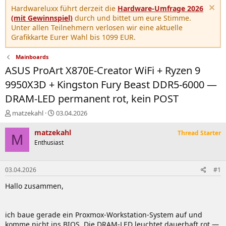
Hardwareluxx führt derzeit die
Hardware-Umfrage 2026
(mit Gewinnspiel)
durch und bittet um eure Stimme.
Unter allen Teilnehmern verlosen wir eine aktuelle
Grafikkarte Eurer Wahl bis 1099 EUR.
Mainboards
ASUS ProArt X870E-Creator WiFi + Ryzen 9
9950X3D + Kingston Fury Beast DDR5-6000 —
DRAM-LED permanent rot, kein POST
E
E
matzekahl
03.04.2026
r
r
s
s
matzekahl
Thread Starter
M
t
t
Enthusiast
e
e
l
l
l
l
03.04.2026
#1
e
t
r
a
Hallo zusammen,
m
ich baue gerade ein Proxmox-Workstation-System auf und
komme nicht ins BIOS. Die DRAM-LED leuchtet dauerhaft rot —