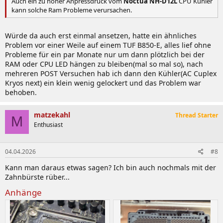
Auch ein zu hoher Anpressdruck vom
Noctua NH-D12L
CPU Kühler
kann solche Ram Probleme verursachen.
Würde da auch erst einmal ansetzen, hatte ein ähnliches
Problem vor einer Weile auf einem TUF B850-E, alles lief ohne
Probleme für ein par Monate nur um dann plötzlich bei der
RAM oder CPU LED hängen zu bleiben(mal so mal so), nach
mehreren POST Versuchen hab ich dann den Kühler(AC Cuplex
Kryos next) ein klein wenig gelockert und das Problem war
behoben.
matzekahl
Thread Starter
M
Enthusiast
04.04.2026
#8
Kann man daraus etwas sagen? Ich bin auch nochmals mit der
Zahnbürste rüber...
Anhänge