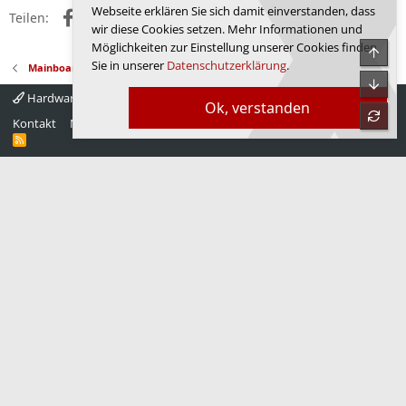
s
Webseite erklären Sie sich damit einverstanden, dass
L
Facebook
X (Twitter)
Reddit
WhatsApp
E-Mail
Link
Teilen:
s
ö
wir diese Cookies setzen. Mehr Informationen und
u
s
Möglichkeiten zur Einstellung unserer Cookies finden
Obe
c
u
Sie in unserer
Datenschutzerklärung
.
Mainboards
h
n
Unte
e
Hardwareluxx 4.0
Deutsch
g
Ok, verstanden
s
refre
Kontakt
Nutzungsbedingungen
Datenschutz
Hilfe
Startseite
s
R
u
S
S
c
h
e