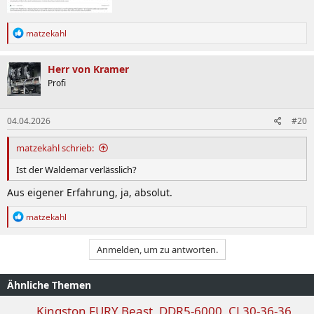
R
matzekahl
e
a
k
Herr von Kramer
t
Profi
i
o
n
04.04.2026
#20
e
n
:
matzekahl schrieb:
Ist der Waldemar verlässlich?
Aus eigener Erfahrung, ja, absolut.
R
matzekahl
e
a
k
Anmelden, um zu antworten.
t
i
o
Ähnliche Themen
n
e
Kingston FURY Beast, DDR5-6000, CL30-36-36