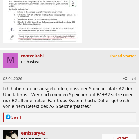
matzekahl
Thread Starter
M
Enthusiast
03.04.2026
#4
Ich habe nun herausgefunden, dass der Speicherplatz A2 der
Übeltäter ist. Wenn ich meinen Speicher auf B1+B2 setze oder
nur B2 alleine nutze. Fährt das System hoch. Daher gehe ich
von einem Defekt des A2 Speicherplatzes?
R
SemiIT
e
a
k
emissary42
t
System