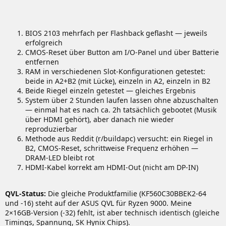
BIOS 2103 mehrfach per Flashback geflasht — jeweils
erfolgreich
CMOS-Reset über Button am I/O-Panel und über Batterie
entfernen
RAM in verschiedenen Slot-Konfigurationen getestet:
beide in A2+B2 (mit Lücke), einzeln in A2, einzeln in B2
Beide Riegel einzeln getestet — gleiches Ergebnis
System über 2 Stunden laufen lassen ohne abzuschalten
— einmal hat es nach ca. 2h tatsächlich gebootet (Musik
über HDMI gehört), aber danach nie wieder
reproduzierbar
Methode aus Reddit (r/buildapc) versucht: ein Riegel in
B2, CMOS-Reset, schrittweise Frequenz erhöhen —
DRAM-LED bleibt rot
HDMI-Kabel korrekt am HDMI-Out (nicht am DP-IN)
QVL-Status:
Die gleiche Produktfamilie (KF560C30BBEK2-64
und -16) steht auf der ASUS QVL für Ryzen 9000. Meine
2×16GB-Version (-32) fehlt, ist aber technisch identisch (gleiche
Timings, Spannung, SK Hynix Chips).