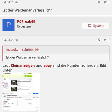
04.04.2026
#18
e
n
Ist der Waldemar verlässlich?
:
PCFreak69
P
System
Urgestein
04.04.2026
#19
matzekahl schrieb:
Ist der Waldemar verlässlich?
Laut
Kleinanzeigen
und
ebay
sind die Kunden zufrieden, Bild
unten.