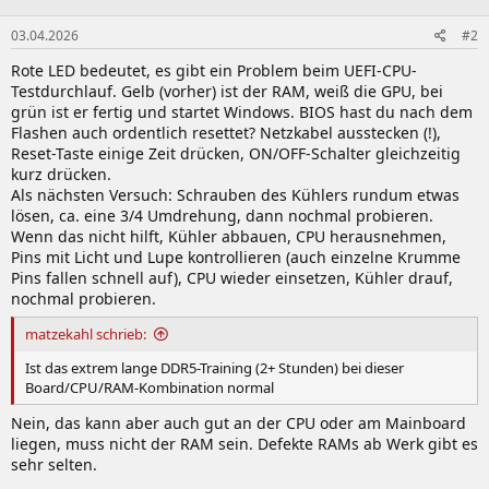
03.04.2026
#2
Rote LED bedeutet, es gibt ein Problem beim UEFI-CPU-
Testdurchlauf. Gelb (vorher) ist der RAM, weiß die GPU, bei
grün ist er fertig und startet Windows. BIOS hast du nach dem
Flashen auch ordentlich resettet? Netzkabel ausstecken (!),
Reset-Taste einige Zeit drücken, ON/OFF-Schalter gleichzeitig
kurz drücken.
Als nächsten Versuch: Schrauben des Kühlers rundum etwas
lösen, ca. eine 3/4 Umdrehung, dann nochmal probieren.
Wenn das nicht hilft, Kühler abbauen, CPU herausnehmen,
Pins mit Licht und Lupe kontrollieren (auch einzelne Krumme
Pins fallen schnell auf), CPU wieder einsetzen, Kühler drauf,
nochmal probieren.
matzekahl schrieb:
Ist das extrem lange DDR5-Training (2+ Stunden) bei dieser
Board/CPU/RAM-Kombination normal
Nein, das kann aber auch gut an der CPU oder am Mainboard
liegen, muss nicht der RAM sein. Defekte RAMs ab Werk gibt es
sehr selten.