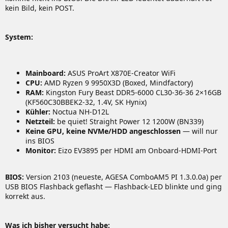
kein Bild, kein POST.
System:
Mainboard:
ASUS ProArt X870E-Creator WiFi
CPU:
AMD Ryzen 9 9950X3D (Boxed, Mindfactory)
RAM:
Kingston Fury Beast DDR5-6000 CL30-36-36 2×16GB
(KF560C30BBEK2-32, 1.4V, SK Hynix)
Kühler:
Noctua NH-D12L
Netzteil:
be quiet! Straight Power 12 1200W (BN339)
Keine GPU, keine NVMe/HDD angeschlossen
— will nur
ins BIOS
Monitor:
Eizo EV3895 per HDMI am Onboard-HDMI-Port
BIOS:
Version 2103 (neueste, AGESA ComboAM5 PI 1.3.0.0a) per
USB BIOS Flashback geflasht — Flashback-LED blinkte und ging
korrekt aus.
Was ich bisher versucht habe: