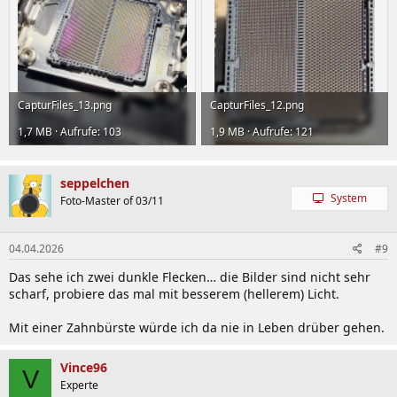
CapturFiles_13.png
CapturFiles_12.png
1,7 MB · Aufrufe: 103
1,9 MB · Aufrufe: 121
seppelchen
System
Foto-Master of 03/11
04.04.2026
#9
Das sehe ich zwei dunkle Flecken… die Bilder sind nicht sehr
scharf, probiere das mal mit besserem (hellerem) Licht.
Mit einer Zahnbürste würde ich da nie in Leben drüber gehen.
Vince96
V
Experte