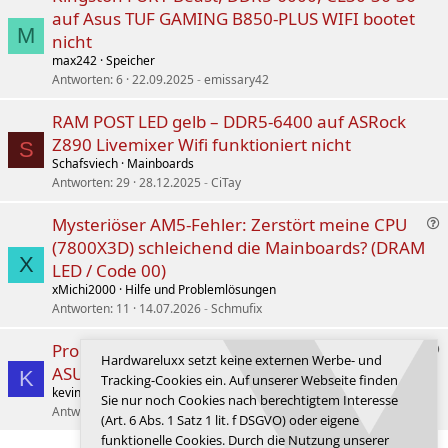
n
auf Asus TUF GAMING B850-PLUS WIFI bootet
:
M
nicht
max242
Speicher
Antworten
6
22.09.2025
emissary42
RAM POST LED gelb – DDR5‑6400 auf ASRock
Z890 Livemixer Wifi funktioniert nicht
S
Schafsviech
Mainboards
Antworten
29
28.12.2025
CiTay
F
Mysteriöser AM5-Fehler: Zerstört meine CPU
r
(7800X3D) schleichend die Mainboards? (DRAM
a
X
LED / Code 00)
g
xMichi2000
Hilfe und Problemlösungen
e
Antworten
11
14.07.2026
Schmufix
/
L
F
Probleme beim Neustart / DRAM-LED auf
ö
Hardwareluxx setzt keine externen Werbe- und
r
ASUS TUF B850 + DDR5-6200 Viper
s
K
Tracking-Cookies ein. Auf unserer Webseite finden
a
u
kevin1091
Hilfe und Problemlösungen
Sie nur noch Cookies nach berechtigtem Interesse
g
n
Antworten
3
26.01.2026
kevin1091
(Art. 6 Abs. 1 Satz 1 lit. f DSGVO) oder eigene
e
g
funktionelle Cookies. Durch die Nutzung unserer
/