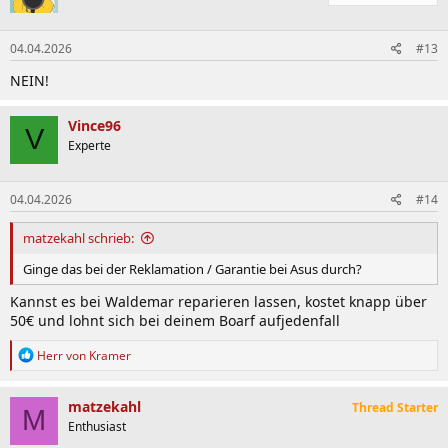
04.04.2026
#13
NEIN!
Vince96
V
Experte
04.04.2026
#14
matzekahl schrieb:
Ginge das bei der Reklamation / Garantie bei Asus durch?
Kannst es bei Waldemar reparieren lassen, kostet knapp über
50€ und lohnt sich bei deinem Boarf aufjedenfall
R
Herr von Kramer
e
a
k
matzekahl
Thread Starter
M
t
Enthusiast
i