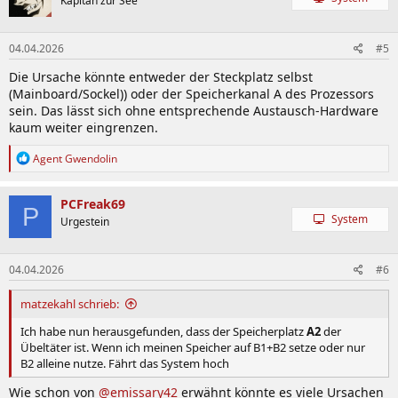
Kapitän zur See
i
o
n
04.04.2026
#5
e
n
Die Ursache könnte entweder der Steckplatz selbst
:
(Mainboard/Sockel)) oder der Speicherkanal A des Prozessors
sein. Das lässt sich ohne entsprechende Austausch-Hardware
kaum weiter eingrenzen.
R
Agent Gwendolin
e
a
k
PCFreak69
P
t
System
Urgestein
i
o
n
04.04.2026
#6
e
n
:
matzekahl schrieb:
Ich habe nun herausgefunden, dass der Speicherplatz
A2
der
Übeltäter ist. Wenn ich meinen Speicher auf B1+B2 setze oder nur
B2 alleine nutze. Fährt das System hoch
Wie schon von
@emissary42
erwähnt könnte es viele Ursachen