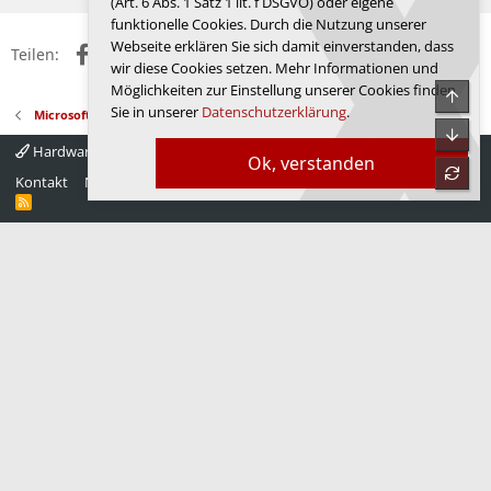
(Art. 6 Abs. 1 Satz 1 lit. f DSGVO) oder eigene
funktionelle Cookies. Durch die Nutzung unserer
Webseite erklären Sie sich damit einverstanden, dass
Facebook
X (Twitter)
Reddit
WhatsApp
E-Mail
Link
Teilen:
wir diese Cookies setzen. Mehr Informationen und
Möglichkeiten zur Einstellung unserer Cookies finden
Obe
Sie in unserer
Datenschutzerklärung
.
Microsoft Windows 10
Unte
Hardwareluxx 4.0
Deutsch
Ok, verstanden
refre
Kontakt
Nutzungsbedingungen
Datenschutz
Hilfe
Startseite
R
S
S