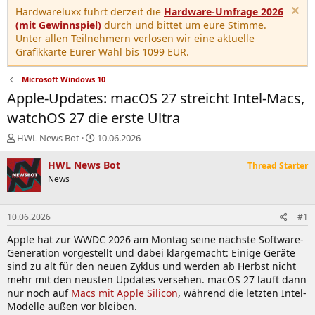
Hardwareluxx führt derzeit die
Hardware-Umfrage 2026
(mit Gewinnspiel)
durch und bittet um eure Stimme.
Unter allen Teilnehmern verlosen wir eine aktuelle
Grafikkarte Eurer Wahl bis 1099 EUR.
Microsoft Windows 10
Apple-Updates: macOS 27 streicht Intel-Macs,
watchOS 27 die erste Ultra
E
E
HWL News Bot
10.06.2026
r
r
s
s
HWL News Bot
Thread Starter
t
t
News
e
e
l
l
l
l
10.06.2026
#1
e
t
r
a
Apple hat zur WWDC 2026 am Montag seine nächste Software-
m
Generation vorgestellt und dabei klargemacht: Einige Geräte
sind zu alt für den neuen Zyklus und werden ab Herbst nicht
mehr mit den neusten Updates versehen. macOS 27 läuft dann
nur noch auf
Macs mit Apple Silicon
, während die letzten Intel-
Modelle außen vor bleiben.