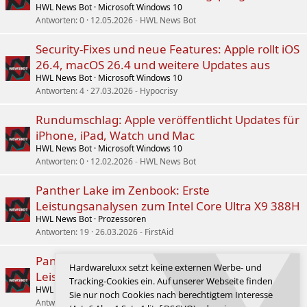
HWL News Bot
Microsoft Windows 10
Antworten
0
12.05.2026
HWL News Bot
Security-Fixes und neue Features: Apple rollt iOS
26.4, macOS 26.4 und weitere Updates aus
HWL News Bot
Microsoft Windows 10
Antworten
4
27.03.2026
Hypocrisy
Rundumschlag: Apple veröffentlicht Updates für
iPhone, iPad, Watch und Mac
HWL News Bot
Microsoft Windows 10
Antworten
0
12.02.2026
HWL News Bot
Panther Lake im Zenbook: Erste
Leistungsanalysen zum Intel Core Ultra X9 388H
HWL News Bot
Prozessoren
Antworten
19
26.03.2026
FirstAid
Panther Lake im Zenbook: Erste
Hardwareluxx setzt keine externen Werbe- und
Leistungsanalysen zum Intel Core Ultra X9 388H
Tracking-Cookies ein. Auf unserer Webseite finden
HWL News Bot
Prozessoren
Sie nur noch Cookies nach berechtigtem Interesse
Antworten
0
26.01.2026
HWL News Bot