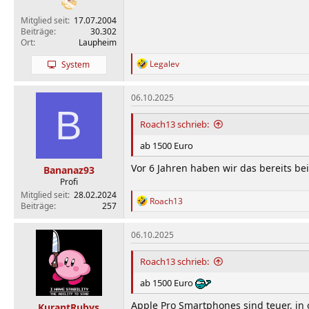
Mitglied seit
17.07.2004
Beiträge
30.302
Ort
Laupheim
R
Legalev
System
e
a
k
06.10.2025
t
B
i
Roach13 schrieb:
o
n
ab 1500 Euro
e
n
Vor 6 Jahren haben wir das bereits be
Bananaz93
:
Profi
Mitglied seit
28.02.2024
R
Roach13
Beiträge
257
e
a
k
06.10.2025
t
i
Roach13 schrieb:
o
n
ab 1500 Euro
e
n
Apple Pro Smartphones sind teuer, in
KurantRubys