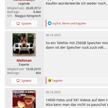
:
Kaufen würde/werde ich weder noch, a
Legende
Mitglied seit
26.08.2012
Beiträge
9.464
Ort
Maggus Königreich
R
ssj3rd
,
denni
und
Legalev
System
e
a
k
06.10.2025
t
i
So ein Telefon mit 256GB Speicher mü
o
dann ist der Speicher ruck zuck voll...
n
e
n
Meltman
:
Experte
Mitglied seit
10.08.2019
Beiträge
464
R
Legalev
System
e
a
k
06.10.2025
t
i
14930 Fotos und 541 Videos auf dem H
o
Also kann man das nicht so pauschal 
n