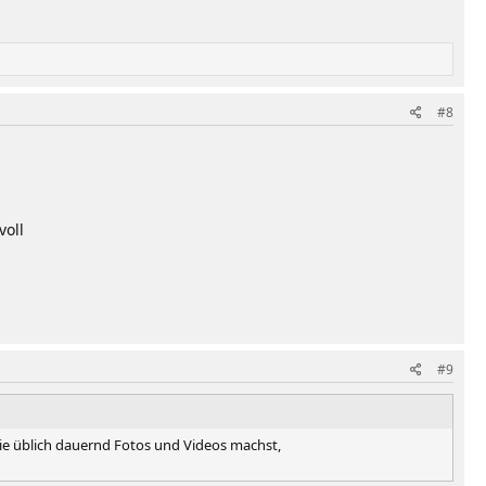
#8
voll
#9
ie üblich dauernd Fotos und Videos machst,