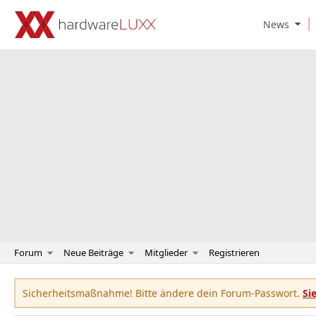
O
News
p
e
n
N
e
w
s
S
u
b
m
e
n
u
Forum
Neue Beiträge
Mitglieder
Registrieren
Sicherheitsmaßnahme! Bitte ändere dein Forum-Passwort.
Si