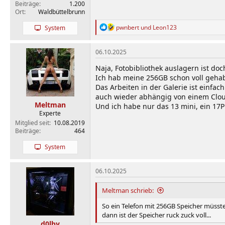
Beiträge
1.200
Ort
Waldbüttelbrunn
R
pwnbert
und
Leon123
System
e
a
k
06.10.2025
t
i
Naja, Fotobibliothek auslagern ist doc
o
Ich hab meine 256GB schon voll gehab
n
Das Arbeiten in der Galerie ist einfa
e
auch wieder abhängig von einem Cloud
n
Meltman
Und ich habe nur das 13 mini, ein 17P
:
Experte
Mitglied seit
10.08.2019
Beiträge
464
System
06.10.2025
Meltman schrieb:
So ein Telefon mit 256GB Speicher müsst
dann ist der Speicher ruck zuck voll...
d0lby