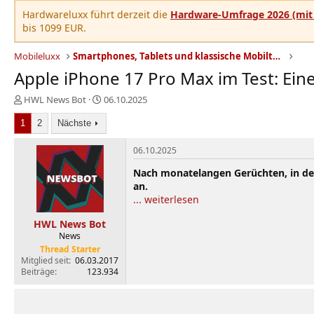
Hardwareluxx führt derzeit die
Hardware-Umfrage 2026 (mit 
bis 1099 EUR.
Mobileluxx
Smartphones, Tablets und klassische Mobiltelefone
Apple iPhone 17 Pro Max im Test: Ein
E
E
HWL News Bot
06.10.2025
r
r
1
s
2
Nächste
s
t
t
e
e
06.10.2025
l
l
Nach monatelangen Gerüchten, in den
l
l
an.
e
t
... weiterlesen
r
a
m
HWL News Bot
News
Thread Starter
Mitglied seit
06.03.2017
Beiträge
123.934