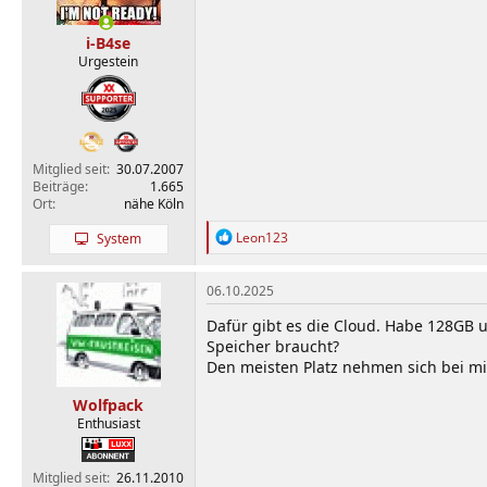
e
n
i-B4se
:
Urgestein
Mitglied seit
30.07.2007
Beiträge
1.665
Ort
nähe Köln
R
Leon123
System
e
a
k
06.10.2025
t
i
Dafür gibt es die Cloud. Habe 128GB u
o
Speicher braucht?
n
Den meisten Platz nehmen sich bei mir
e
n
Wolfpack
:
Enthusiast
Mitglied seit
26.11.2010