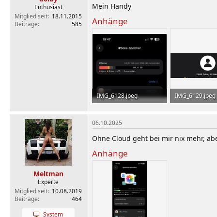
Mein Handy
Enthusiast
Mitglied seit
18.11.2015
Anhänge
Beiträge
585
IMG_6128.jpeg
IMG_6129.jpeg
56,3 KB · Aufrufe: 186
15,5 KB · Aufru
06.10.2025
Ohne Cloud geht bei mir nix mehr, abe
Anhänge
Meltman
Experte
Mitglied seit
10.08.2019
Beiträge
464
System