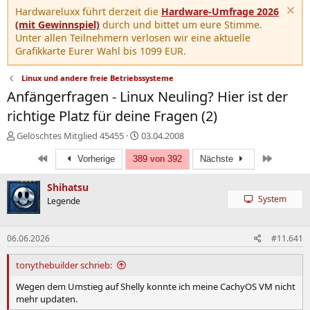
Hardwareluxx führt derzeit die
Hardware-Umfrage 2026
(mit Gewinnspiel)
durch und bittet um eure Stimme.
Unter allen Teilnehmern verlosen wir eine aktuelle
Grafikkarte Eurer Wahl bis 1099 EUR.
Linux und andere freie Betriebssysteme
Anfängerfragen - Linux Neuling? Hier ist der
richtige Platz für deine Fragen (2)
E
E
Gelöschtes Mitglied 45455
03.04.2008
r
r
Erste
Letzte
s
Vorherige
389 von 392
s
Nächste
t
t
e
e
Shihatsu
l
l
System
Legende
l
l
e
t
r
a
06.06.2026
#11.641
m
tonythebuilder schrieb:
Wegen dem Umstieg auf Shelly konnte ich meine CachyOS VM nicht
mehr updaten.