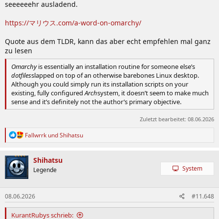
seeeeeehr ausladend.
https://マリウス.com/a-word-on-omarchy/
Quote aus dem TLDR, kann das aber echt empfehlen mal ganz
zu lesen
Omarchy
is essentially an installation routine for someone else’s
dotfiles
slapped on top of an otherwise barebones Linux desktop.
Although you could simply run its installation scripts on your
existing, fully configured
Arch
system, it doesn’t seem to make much
sense and it’s definitely not the author’s primary objective.
Zuletzt bearbeitet:
08.06.2026
R
Fallwrrk
und
Shihatsu
e
a
k
Shihatsu
t
System
Legende
i
o
n
08.06.2026
#11.648
e
n
:
KurantRubys schrieb: