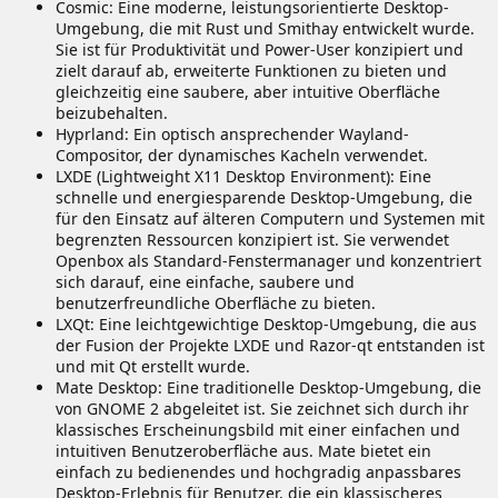
Cosmic: Eine moderne, leistungsorientierte Desktop-
Umgebung, die mit Rust und Smithay entwickelt wurde.
Sie ist für Produktivität und Power-User konzipiert und
zielt darauf ab, erweiterte Funktionen zu bieten und
gleichzeitig eine saubere, aber intuitive Oberfläche
beizubehalten.
Hyprland: Ein optisch ansprechender Wayland-
Compositor, der dynamisches Kacheln verwendet.
LXDE (Lightweight X11 Desktop Environment): Eine
schnelle und energiesparende Desktop-Umgebung, die
für den Einsatz auf älteren Computern und Systemen mit
begrenzten Ressourcen konzipiert ist. Sie verwendet
Openbox als Standard-Fenstermanager und konzentriert
sich darauf, eine einfache, saubere und
benutzerfreundliche Oberfläche zu bieten.
LXQt: Eine leichtgewichtige Desktop-Umgebung, die aus
der Fusion der Projekte LXDE und Razor-qt entstanden ist
und mit Qt erstellt wurde.
Mate Desktop: Eine traditionelle Desktop-Umgebung, die
von GNOME 2 abgeleitet ist. Sie zeichnet sich durch ihr
klassisches Erscheinungsbild mit einer einfachen und
intuitiven Benutzeroberfläche aus. Mate bietet ein
einfach zu bedienendes und hochgradig anpassbares
Desktop-Erlebnis für Benutzer, die ein klassischeres