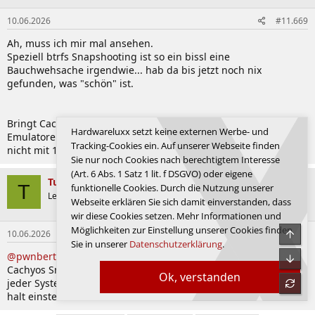
10.06.2026
#11.669
Ah, muss ich mir mal ansehen.
Speziell btrfs Snapshooting ist so ein bissl eine
Bauchwehsache irgendwie... hab da bis jetzt noch nix
gefunden, was "schön" ist.
Bringt Cachy irgendwas interessantes mit bezüglich
Hardwareluxx setzt keine externen Werbe- und
Emulatoren / Win Software Kompatibelität, was man auf EOS
Tracking-Cookies ein. Auf unserer Webseite finden
nicht mit 1 Zeile pacman hat?
Sie nur noch Cookies nach berechtigtem Interesse
(Art. 6 Abs. 1 Satz 1 lit. f DSGVO) oder eigene
Tundor
T
funktionelle Cookies. Durch die Nutzung unserer
System
Legende
Webseite erklären Sie sich damit einverstanden, dass
wir diese Cookies setzen. Mehr Informationen und
Möglichkeiten zur Einstellung unserer Cookies finden
Obe
10.06.2026
#11.670
Sie in unserer
Datenschutzerklärung
.
@pwnbert
Was meinst du mit schön? Fürs System macht
Unte
Cachyos Snapshots automatisch mit Snapper, vor und nach
Ok, verstanden
refre
jeder Systemänderung. Wenn du mehr brauchst, musste die
halt einstellen.