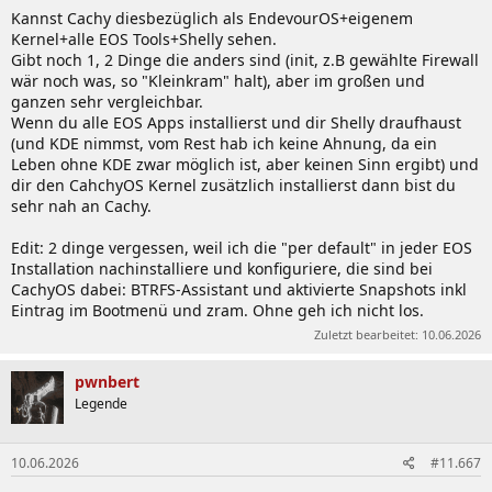
Kannst Cachy diesbezüglich als EndevourOS+eigenem
Kernel+alle EOS Tools+Shelly sehen.
Gibt noch 1, 2 Dinge die anders sind (init, z.B gewählte Firewall
wär noch was, so "Kleinkram" halt), aber im großen und
ganzen sehr vergleichbar.
Wenn du alle EOS Apps installierst und dir Shelly draufhaust
(und KDE nimmst, vom Rest hab ich keine Ahnung, da ein
Leben ohne KDE zwar möglich ist, aber keinen Sinn ergibt) und
dir den CahchyOS Kernel zusätzlich installierst dann bist du
sehr nah an Cachy.
Edit: 2 dinge vergessen, weil ich die "per default" in jeder EOS
Installation nachinstalliere und konfiguriere, die sind bei
CachyOS dabei: BTRFS-Assistant und aktivierte Snapshots inkl
Eintrag im Bootmenü und zram. Ohne geh ich nicht los.
Zuletzt bearbeitet:
10.06.2026
pwnbert
Legende
10.06.2026
#11.667