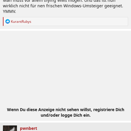
Man muss vor allem tilying WMs mögen. Und das ist nun
wirklich nicht für nen frischen Windows-Umsteiger geeignet.
YMMV.
R
KurantRubys
e
a
k
t
i
o
n
e
n
:
Wenn Du diese Anzeige nicht sehen willst, registriere Dich
und/oder logge Dich ein.
pwnbert