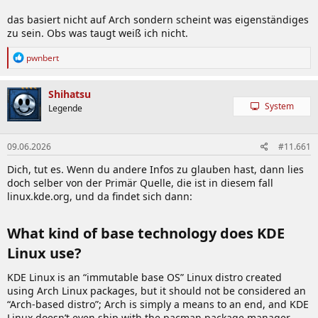
das basiert nicht auf Arch sondern scheint was eigenständiges
zu sein. Obs was taugt weiß ich nicht.
R
pwnbert
e
a
k
Shihatsu
t
System
Legende
i
o
n
09.06.2026
#11.661
e
n
Dich, tut es. Wenn du andere Infos zu glauben hast, dann lies
:
doch selber von der Primär Quelle, die ist in diesem fall
linux.kde.org, und da findet sich dann:
What kind of base technology does KDE
Linux use?
KDE Linux is an “immutable base OS” Linux distro created
using Arch Linux packages, but it should not be considered an
“Arch-based distro”; Arch is simply a means to an end, and KDE
Linux doesn’t even ship with the pacman package manager.