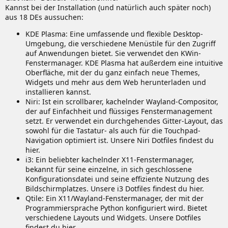
Kannst bei der Installation (und natürlich auch später noch)
aus 18 DEs aussuchen:
KDE Plasma: Eine umfassende und flexible Desktop-
Umgebung, die verschiedene Menüstile für den Zugriff
auf Anwendungen bietet. Sie verwendet den KWin-
Fenstermanager. KDE Plasma hat außerdem eine intuitive
Oberfläche, mit der du ganz einfach neue Themes,
Widgets und mehr aus dem Web herunterladen und
installieren kannst.
Niri: Ist ein scrollbarer, kachelnder Wayland-Compositor,
der auf Einfachheit und flüssiges Fenstermanagement
setzt. Er verwendet ein durchgehendes Gitter-Layout, das
sowohl für die Tastatur- als auch für die Touchpad-
Navigation optimiert ist. Unsere Niri Dotfiles findest du
hier.
i3: Ein beliebter kachelnder X11-Fenstermanager,
bekannt für seine einzelne, in sich geschlossene
Konfigurationsdatei und seine effiziente Nutzung des
Bildschirmplatzes. Unsere i3 Dotfiles findest du hier.
Qtile: Ein X11/Wayland-Fenstermanager, der mit der
Programmiersprache Python konfiguriert wird. Bietet
verschiedene Layouts und Widgets. Unsere Dotfiles
findest du hier.