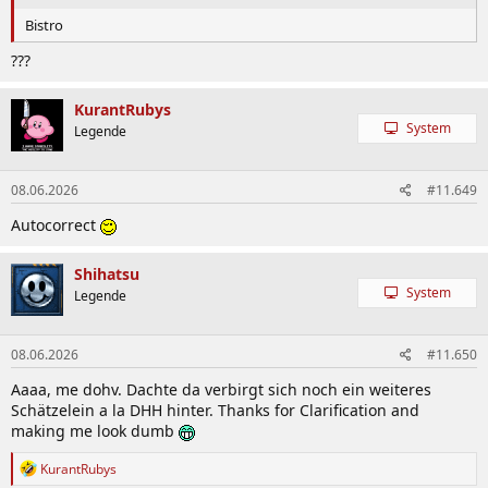
Bistro
???
KurantRubys
System
Legende
08.06.2026
#11.649
Autocorrect
Shihatsu
System
Legende
08.06.2026
#11.650
Aaaa, me dohv. Dachte da verbirgt sich noch ein weiteres
Schätzelein a la DHH hinter. Thanks for Clarification and
making me look dumb
R
KurantRubys
e