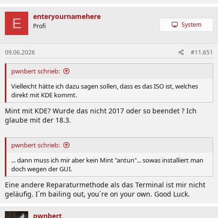
a
k
enteryournamehere
E
t
System
Profi
i
o
n
09.06.2026
#11.651
e
n
:
pwnbert schrieb:
Vielleicht hätte ich dazu sagen sollen, dass es das ISO ist, welches
direkt mit KDE kommt.
Mint mit KDE? Wurde das nicht 2017 oder so beendet ? Ich
glaube mit der 18.3.
pwnbert schrieb:
... dann muss ich mir aber kein Mint "antun"... sowas installiert man
doch wegen der GUI.
Eine andere Reparaturmethode als das Terminal ist mir nicht
geläufig. I´m bailing out, you´re on your own. Good Luck.
pwnbert