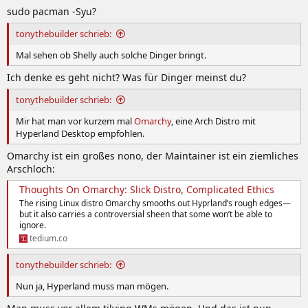
sudo pacman -Syu?
tonythebuilder schrieb:
Mal sehen ob Shelly auch solche Dinger bringt.
Ich denke es geht nicht? Was für Dinger meinst du?
tonythebuilder schrieb:
Mir hat man vor kurzem mal
Omarchy
, eine Arch Distro mit
Hyperland Desktop empfohlen.
Omarchy ist ein großes nono, der Maintainer ist ein ziemliches
Arschloch:
Thoughts On Omarchy: Slick Distro, Complicated Ethics
The rising Linux distro Omarchy smooths out Hyprland’s rough edges—
but it also carries a controversial sheen that some won’t be able to
ignore.
tedium.co
tonythebuilder schrieb:
Nun ja, Hyperland muss man mögen.