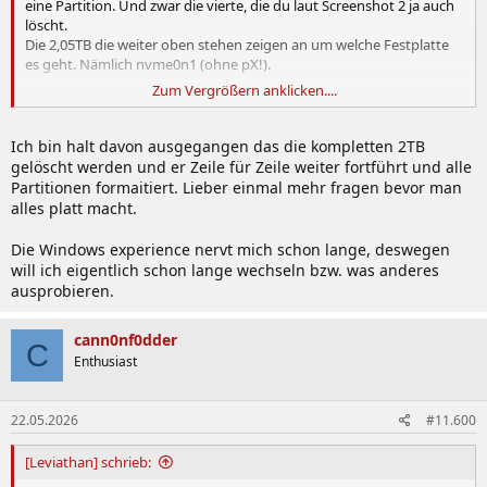
eine Partition. Und zwar die vierte, die du laut Screenshot 2 ja auch
löscht.
Die 2,05TB die weiter oben stehen zeigen an um welche Festplatte
es geht. Nämlich nvme0n1 (ohne pX!).
Zum Vergrößern anklicken....
Das ist die Windowsuser-Experience. Partitionieren und
Formatieren funktioniert unter Linux auch nicht anders als unter
Windows. Aber weil der Benutzer weiß, das er gerade etwas bedient
Ich bin halt davon ausgegangen das die kompletten 2TB
was nicht Windows ist, verliert er spontan die Fähigkeit zu lesen was
gelöscht werden und er Zeile für Zeile weiter fortführt und alle
auf dem Bildschirm angezeigt wird.
Partitionen formaitiert. Lieber einmal mehr fragen bevor man
alles platt macht.
Die Windows experience nervt mich schon lange, deswegen
Die hat wohl eher Windows irgendwann mal erstellt.
will ich eigentlich schon lange wechseln bzw. was anderes
ausprobieren.
Dein Windows macht komische Sachen und du fragst dich ob das
cann0nf0dder
C
die Linux-Experience ist?
Enthusiast
Ich würde eher sagen, du experienced gerade wie zickig Windows
sein kann.
22.05.2026
#11.600
[Leviathan] schrieb: