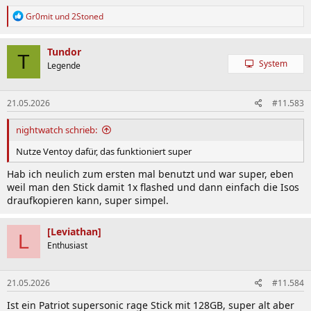
R
Gr0mit
und
2Stoned
e
a
k
Tundor
T
t
System
Legende
i
o
n
21.05.2026
#11.583
e
n
:
nightwatch schrieb:
Nutze Ventoy dafür, das funktioniert super
Hab ich neulich zum ersten mal benutzt und war super, eben
weil man den Stick damit 1x flashed und dann einfach die Isos
draufkopieren kann, super simpel.
[Leviathan]
L
Enthusiast
21.05.2026
#11.584
Ist ein Patriot supersonic rage Stick mit 128GB, super alt aber