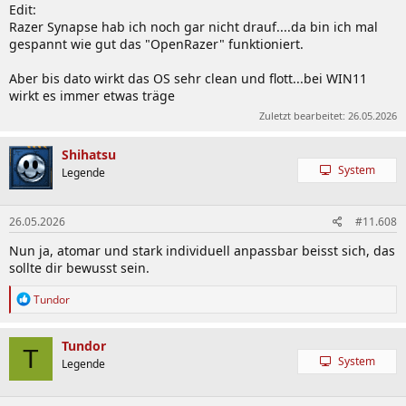
Edit:
Razer Synapse hab ich noch gar nicht drauf....da bin ich mal
gespannt wie gut das "OpenRazer" funktioniert.
Aber bis dato wirkt das OS sehr clean und flott...bei WIN11
wirkt es immer etwas träge
Zuletzt bearbeitet:
26.05.2026
Shihatsu
System
Legende
26.05.2026
#11.608
Nun ja, atomar und stark individuell anpassbar beisst sich, das
sollte dir bewusst sein.
R
Tundor
e
a
k
Tundor
T
t
System
Legende
i
o
n