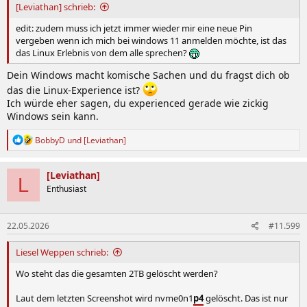
[Leviathan] schrieb:
edit: zudem muss ich jetzt immer wieder mir eine neue Pin
vergeben wenn ich mich bei windows 11 anmelden möchte, ist das
das Linux Erlebnis von dem alle sprechen?
Dein Windows macht komische Sachen und du fragst dich ob
das die Linux-Experience ist?
Ich würde eher sagen, du experienced gerade wie zickig
Windows sein kann.
R
BobbyD
und
[Leviathan]
e
a
k
[Leviathan]
L
t
Enthusiast
i
o
n
22.05.2026
#11.599
e
n
:
Liesel Weppen schrieb:
Wo steht das die gesamten 2TB gelöscht werden?
Laut dem letzten Screenshot wird nvme0n1
p
4
gelöscht. Das ist nur