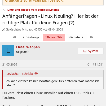
Grafikkarte Eurer Wahl bis 1099 EUR.
Linux und andere freie Betriebssysteme
Anfängerfragen - Linux Neuling? Hier ist der
richtige Platz für deine Fragen (2)
E
E
Gelöschtes Mitglied 45455
03.04.2008
r
r
Erste
Letzte
s
Vorherige
387 von 392
s
Nächste
t
t
e
e
Liesel Weppen
L
l
l
System
Urgestein
l
l
e
t
r
a
21.05.2026
#11.581
m
[Leviathan] schrieb:
Ich kann einfach keinen bootfähigen Stick erstellen. Was mache ich
falsch?
Du versuchst einen Linux-Installer auf einen USB-Stick zu
flashen.