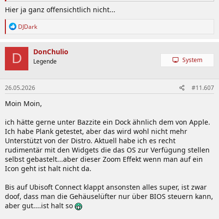
Hier ja ganz offensichtlich nicht...
R
DJDark
e
a
k
DonChulio
D
t
System
Legende
i
o
n
26.05.2026
#11.607
e
n
Moin Moin,
:
ich hätte gerne unter Bazzite ein Dock ähnlich dem von Apple.
Ich habe Plank getestet, aber das wird wohl nicht mehr
Unterstützt von der Distro. Aktuell habe ich es recht
rudimentär mit den Widgets die das OS zur Verfügung stellen
selbst gebastelt...aber dieser Zoom Effekt wenn man auf ein
Icon geht ist halt nicht da.
Bis auf Ubisoft Connect klappt ansonsten alles super, ist zwar
doof, dass man die Gehäuselüfter nur über BIOS steuern kann,
aber gut....ist halt so