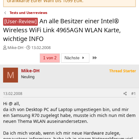
Grafikkarte Eurer Wahl bis 1099 EUR.
Tests und Userreviews
An alle Besitzer einer Intel®
[User-Review]
Wireless WiFi Link 4965AGN WLAN Karte,
wichtige INFO
E
E
Mike-DH
13.02.2008
r
r
Letzte
s
s
1 von 2
Nächste
t
t
e
e
Mike-DH
Thread Starter
M
l
l
Neuling
l
l
e
t
r
a
13.02.2008
#1
m
Hi @ all,
da ich von Desktop PC auf Laptop umgestiegen bin, und mir
ein Samsung R70 zugelegt habe, musste ich mich nun mit dem
neuen Thema WLAN auseinandersetzen.
Da ich mich vorab, wenn ich mir neue Hardware zulege,
genaustens informiere, habe ich in einem Netzwerkforum viel