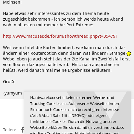
Moinsen!
Habe etwas sehr interessantes zu dem Thema heute
zugeschickt bekommen - ich persönlich werds heute Abend
wohl mal testen mit meiner Air Port Extreme:
http://www.macuser.de/forum/showthread.php?t=354791
Weil wenn Intel die Karten limitiert, wie kann man durch das
ändern einer Routeroption denn daran was ändern? Strange
Wobei oben ja auch steht das der 2te Kanal im Zweifelsfall erst
vom Router dazugeschaltet wird.. Hm.. naja ausprobieren
heißts, werd danach mal meine Ergebnisse erläutern!
Grüße
-yumyum
Hardwareluxx setzt keine externen Werbe- und
Tracking-Cookies ein. Auf unserer Webseite finden
Letzte
1 von 2
Nächste
Sie nur noch Cookies nach berechtigtem Interesse
Anmelden, um zu antworten.
(Art. 6 Abs. 1 Satz 1 lit. f DSGVO) oder eigene
funktionelle Cookies. Durch die Nutzung unserer
Webseite erklären Sie sich damit einverstanden, dass
Facebook
X (Twitter)
Reddit
WhatsApp
E-Mail
Link
Teilen:
wir diese Cookies setzen. Mehr Informationen und