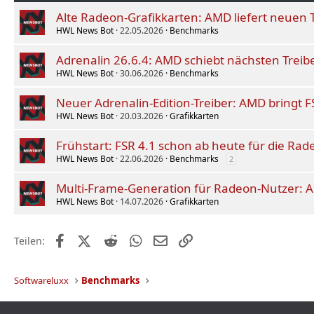
Alte Radeon-Grafikkarten: AMD liefert neuen T
HWL News Bot
22.05.2026
Benchmarks
Adrenalin 26.6.4: AMD schiebt nächsten Treib
HWL News Bot
30.06.2026
Benchmarks
Neuer Adrenalin-Edition-Treiber: AMD bringt F
HWL News Bot
20.03.2026
Grafikkarten
Frühstart: FSR 4.1 schon ab heute für die Ra
HWL News Bot
22.06.2026
Benchmarks
2
Multi-Frame-Generation für Radeon-Nutzer: A
HWL News Bot
14.07.2026
Grafikkarten
Facebook
X (Twitter)
Reddit
WhatsApp
E-Mail
Link
Teilen:
Softwareluxx
Benchmarks