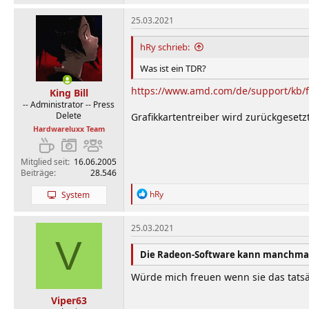
25.03.2021
hRy schrieb:
Was ist ein TDR?
https://www.amd.com/de/support/kb/
King Bill
-- Administrator -- Press
Delete
Grafikkartentreiber wird zurückgesetzt
Hardwareluxx Team
Mitglied seit
16.06.2005
Beiträge
28.546
R
hRy
System
e
a
k
25.03.2021
t
V
i
Die Radeon-Software kann manchmal e
o
n
Würde mich freuen wenn sie das tatsä
e
n
Viper63
: