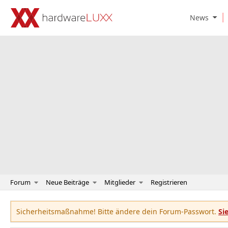
O
News
p
e
n
N
e
w
s
S
u
b
m
e
n
u
Forum
Neue Beiträge
Mitglieder
Registrieren
Sicherheitsmaßnahme! Bitte ändere dein Forum-Passwort.
Si