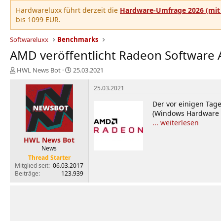
Hardwareluxx führt derzeit die
Hardware-Umfrage 2026 (mit 
bis 1099 EUR.
Softwareluxx
Benchmarks
AMD veröffentlicht Radeon Software A
E
E
HWL News Bot
25.03.2021
r
r
s
s
25.03.2021
t
t
Der vor einigen Tage
e
e
(Windows Hardware Q
l
l
... weiterlesen
l
l
e
t
HWL News Bot
r
a
News
m
Thread Starter
Mitglied seit
06.03.2017
Beiträge
123.939