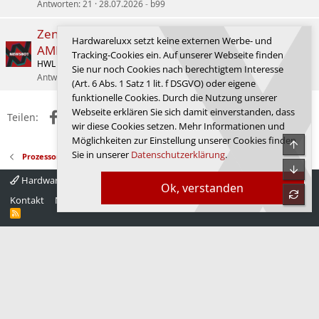
Antworten
21
28.07.2026
b99
Zen-5-Kerne, RDNA-3.5-GPU und starke NPU:
Hardwareluxx setzt keine externen Werbe- und
AMD stellt Ryzen AI Embedded P100 Series vor
Tracking-Cookies ein. Auf unserer Webseite finden
HWL News Bot
Prozessoren
Sie nur noch Cookies nach berechtigtem Interesse
Antworten
0
09.03.2026
HWL News Bot
(Art. 6 Abs. 1 Satz 1 lit. f DSGVO) oder eigene
funktionelle Cookies. Durch die Nutzung unserer
Webseite erklären Sie sich damit einverstanden, dass
Facebook
X (Twitter)
Reddit
WhatsApp
E-Mail
Link
Teilen:
wir diese Cookies setzen. Mehr Informationen und
Möglichkeiten zur Einstellung unserer Cookies finden
Obe
Sie in unserer
Datenschutzerklärung
.
Prozessoren
Unte
Hardwareluxx 4.0
Deutsch
Ok, verstanden
refre
Kontakt
Nutzungsbedingungen
Datenschutz
Hilfe
Startseite
R
S
S