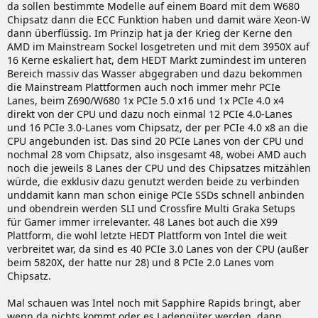
da sollen bestimmte Modelle auf einem Board mit dem W680
Chipsatz dann die ECC Funktion haben und damit wäre Xeon-W
dann überflüssig. Im Prinzip hat ja der Krieg der Kerne den
AMD im Mainstream Sockel losgetreten und mit dem 3950X auf
16 Kerne eskaliert hat, dem HEDT Markt zumindest im unteren
Bereich massiv das Wasser abgegraben und dazu bekommen
die Mainstream Plattformen auch noch immer mehr PCIe
Lanes, beim Z690/W680 1x PCIe 5.0 x16 und 1x PCIe 4.0 x4
direkt von der CPU und dazu noch einmal 12 PCIe 4.0-Lanes
und 16 PCIe 3.0-Lanes vom Chipsatz, der per PCIe 4.0 x8 an die
CPU angebunden ist. Das sind 20 PCIe Lanes von der CPU und
nochmal 28 vom Chipsatz, also insgesamt 48, wobei AMD auch
noch die jeweils 8 Lanes der CPU und des Chipsatzes mitzählen
würde, die exklusiv dazu genutzt werden beide zu verbinden
unddamit kann man schon einige PCIe SSDs schnell anbinden
und obendrein werden SLI und Crossfire Multi Graka Setups
für Gamer immer irrelevanter. 48 Lanes bot auch die X99
Plattform, die wohl letzte HEDT Plattform von Intel die weit
verbreitet war, da sind es 40 PCIe 3.0 Lanes von der CPU (außer
beim 5820X, der hatte nur 28) und 8 PCIe 2.0 Lanes vom
Chipsatz.
Mal schauen was Intel noch mit Sapphire Rapids bringt, aber
wenn da nichts kommt oder es Ladengüter werden, dann