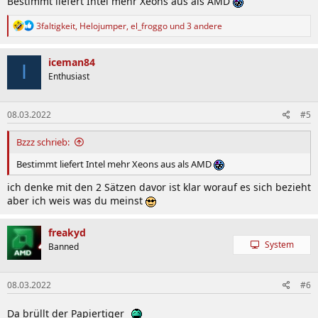
Bestimmt liefert Intel mehr Xeons aus als AMD
R
3faltigkeit
,
Helojumper
,
el_froggo
und 3 andere
e
a
k
iceman84
I
t
Enthusiast
i
o
n
08.03.2022
#5
e
n
:
Bzzz schrieb:
Bestimmt liefert Intel mehr Xeons aus als AMD
ich denke mit den 2 Sätzen davor ist klar worauf es sich bezieht
aber ich weis was du meinst
freakyd
System
Banned
08.03.2022
#6
Da brüllt der Papiertiger