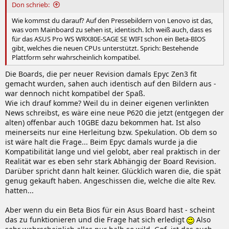
Don schrieb:
Wie kommst du darauf? Auf den Pressebildern von Lenovo ist das,
was vom Mainboard zu sehen ist, identisch. Ich weiß auch, dass es
für das ASUS Pro WS WRX80E-SAGE SE WIFI schon ein Beta-BIOS
gibt, welches die neuen CPUs unterstützt. Sprich: Bestehende
Plattform sehr wahrscheinlich kompatibel.
Die Boards, die per neuer Revision damals Epyc Zen3 fit
gemacht wurden, sahen auch identisch auf den Bildern aus -
war dennoch nicht kompatibel der Spaß.
Wie ich drauf komme? Weil du in deiner eigenen verlinkten
News schreibst, es wäre eine neue P620 die jetzt (entgegen der
alten) offenbar auch 10GBE dazu bekommen hat. Ist also
meinerseits nur eine Herleitung bzw. Spekulation. Ob dem so
ist wäre halt die Frage... Beim Epyc damals wurde ja die
Kompatibilität lange und viel gelobt, aber real praktisch in der
Realität war es eben sehr stark Abhängig der Board Revision.
Darüber spricht dann halt keiner. Glücklich waren die, die spät
genug gekauft haben. Angeschissen die, welche die alte Rev.
hatten...
Aber wenn du ein Beta Bios für ein Asus Board hast - scheint
das zu funktionieren und die Frage hat sich erledigt
Also