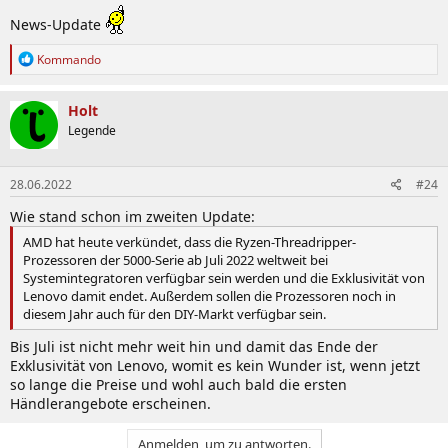
News-Update
R
Kommando
e
a
k
Holt
t
Legende
i
o
n
28.06.2022
#24
e
n
Wie stand schon im zweiten Update:
:
AMD hat heute verkündet, dass die Ryzen-Threadripper-
Prozessoren der 5000-Serie ab Juli 2022 weltweit bei
Systemintegratoren verfügbar sein werden und die Exklusivität von
Lenovo damit endet. Außerdem sollen die Prozessoren noch in
diesem Jahr auch für den DIY-Markt verfügbar sein.
Bis Juli ist nicht mehr weit hin und damit das Ende der
Exklusivität von Lenovo, womit es kein Wunder ist, wenn jetzt
so lange die Preise und wohl auch bald die ersten
Händlerangebote erscheinen.
Anmelden, um zu antworten.