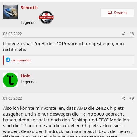
a
k
Schrotti
t
System
i
o
Legende
n
e
08.03.2022
#8
n
:
Leider zu spät. Im Herbst 2019 wäre ich umgestiegen, nun
nicht mehr.
R
campandor
e
a
k
Holt
t
Legende
i
o
n
09.03.2022
#9
e
n
Also ich könnte mir vorstellen, dass AMD die Zen2 Chiplets
:
ausgehen und sie nur deswegen die TR Pro 5000 gebracht
haben, denn so später nach den Desktop und EPYC Modellen
sind die TR noch nie auf die aktuellen Chiplets aktualisiert
worden. Genau den Eindruck hat man ja auch bzgl. der neuen,