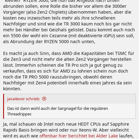
"kleinen" RYZEN 5000, die nun das Angebot nach unten
abrunden sollen, eine Rolle die bisher vor allem die 3000er
Vorgänger (also Zen2 Chiplets) übernommen haben, aber die
kosten neu inzwischen teils mehr als ihre schnelleren
Nachfolger und sind wie die TR 3000 kaum noch bis gar nicht
mehr bei Händler bei Geizhals gelistet. Dazu kommt auch noch
ein 5500 der wohl ein Cezanne (mit deaktivierte iGPU) sein soll,
als Abrundung der RYZEN 5000 nach unten,
Es macht ja auch Sinn, dass AMD die Kapazitäten bei TSMC für
die Zen3 und nicht mehr die alten Zen2 Vorgänger herstellen
lässt. Immerhin scheinen die TR Pro sich ja gut genug zu
verkaufen, dass es sich für AMD zu lohnen schein nun doch
noch die TR PRO 5000 rauszubringen, obwohl deren
Nachfolger mit Zen4 potentiell innerhalb eines Jahres da sein
könnten.
java4ever schrieb:
Das ist dann wohl auch der Sargnagel für die regulären
Threadripper.
Ja, mal schauen ob Intel noch neue HEDT CPUs auf Sapphire
Rapids Basis bringen wird oder nur Xeons-W. Aber vielleicht
wird es auch wie
offenbar hier berichtet bei Alder Lake
laufen,