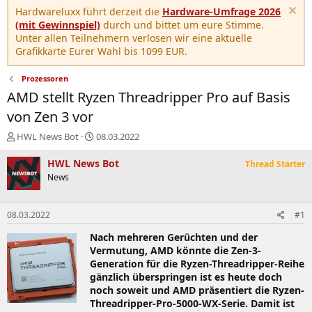
Hardwareluxx führt derzeit die
Hardware-Umfrage 2026
(mit Gewinnspiel)
durch und bittet um eure Stimme.
Unter allen Teilnehmern verlosen wir eine aktuelle
Grafikkarte Eurer Wahl bis 1099 EUR.
Prozessoren
AMD stellt Ryzen Threadripper Pro auf Basis
von Zen 3 vor
E
E
HWL News Bot
08.03.2022
r
r
s
s
HWL News Bot
Thread Starter
t
t
News
e
e
l
l
l
l
08.03.2022
#1
e
t
r
a
Nach mehreren Gerüchten und der
m
Vermutung, AMD könnte die Zen-3-
Generation für die Ryzen-Threadripper-Reihe
gänzlich überspringen ist es heute doch
noch soweit und AMD präsentiert die Ryzen-
Threadripper-Pro-5000-WX-Serie. Damit ist