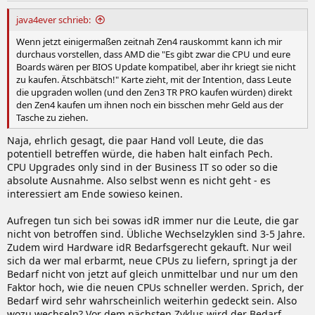
java4ever schrieb:
Wenn jetzt einigermaßen zeitnah Zen4 rauskommt kann ich mir
durchaus vorstellen, dass AMD die "Es gibt zwar die CPU und eure
Boards wären per BIOS Update kompatibel, aber ihr kriegt sie nicht
zu kaufen. Ätschbätsch!" Karte zieht, mit der Intention, dass Leute
die upgraden wollen (und den Zen3 TR PRO kaufen würden) direkt
den Zen4 kaufen um ihnen noch ein bisschen mehr Geld aus der
Tasche zu ziehen.
Naja, ehrlich gesagt, die paar Hand voll Leute, die das
potentiell betreffen würde, die haben halt einfach Pech.
CPU Upgrades only sind in der Business IT so oder so die
absolute Ausnahme. Also selbst wenn es nicht geht - es
interessiert am Ende sowieso keinen.
Aufregen tun sich bei sowas idR immer nur die Leute, die gar
nicht von betroffen sind. Übliche Wechselzyklen sind 3-5 Jahre.
Zudem wird Hardware idR Bedarfsgerecht gekauft. Nur weil
sich da wer mal erbarmt, neue CPUs zu liefern, springt ja der
Bedarf nicht von jetzt auf gleich unmittelbar und nur um den
Faktor hoch, wie die neuen CPUs schneller werden. Sprich, der
Bedarf wird sehr wahrscheinlich weiterhin gedeckt sein. Also
wozu wechseln? Vor dem nächsten Zyklus wird der Bedarf