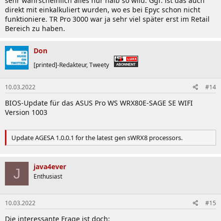
sehr wahrscheinlich alles nur halb so wild. Ggf. ist das auch
direkt mit einkalkuliert wurden, wo es bei Epyc schon nicht
funktioniere. TR Pro 3000 war ja sehr viel später erst im Retail
Bereich zu haben.
Don
[printed]-Redakteur, Tweety
10.03.2022
#14
BIOS-Update für das ASUS Pro WS WRX80E-SAGE SE WIFI
Version 1003
Update AGESA 1.0.0.1 for the latest gen sWRX8 processors.
java4ever
J
Enthusiast
10.03.2022
#15
Die interessante Frage ist doch: