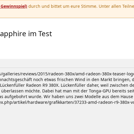
u
Gewinnspiel)
durch und bittet um eure Stimme. Unter allen Teilne
pphire im Test
/galleries/reviews/2015/radeon-380x/amd-radeon-380x-teaser-logo.
ihnachtsgeschäft noch etwas frischen Wind in den Markt bringen, d
Lückenfüller Radeon R9 380X. Lückenfüller daher, weil zwischen d
überlassen möchte. Dabei hat man mit der Tonga-GPU bereits sei
as aufgebohrt wurde. Wir haben uns zwei Modelle aus dem Hause
dex.php/artikel/hardware/grafikkarten/37233-amd-radeon-r9-380x-v