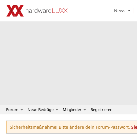
O
News
p
e
n
N
e
w
s
S
u
b
m
e
n
u
Forum
Neue Beiträge
Mitglieder
Registrieren
Sicherheitsmaßnahme! Bitte ändere dein Forum-Passwort.
Si