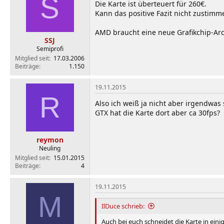
S
Die Karte ist überteuert für 260€.
Kann das positive Fazit nicht zustimm
AMD braucht eine neue Grafikchip-Ar
SSJ
Semiprofi
Mitglied seit
17.03.2006
Beiträge
1.150
19.11.2015
R
Also ich weiß ja nicht aber irgendwas
GTX hat die Karte dort aber ca 30fps?
reymon
Neuling
Mitglied seit
15.01.2015
Beiträge
4
19.11.2015
M
IlDuce schrieb:
Auch bei euch schneidet die Karte in einig