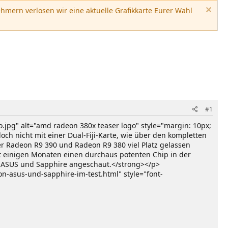
hmern verlosen wir eine aktuelle Grafikkarte Eurer Wahl
#1
jpg" alt="amd radeon 380x teaser logo" style="margin: 10px;
och nicht mit einer Dual-Fiji-Karte, wie über den kompletten
er Radeon R9 390 und Radeon R9 380 viel Platz gelassen
t einigen Monaten einen durchaus potenten Chip in der
 ASUS und Sapphire angeschaut.</strong></p>
on-asus-und-sapphire-im-test.html" style="font-