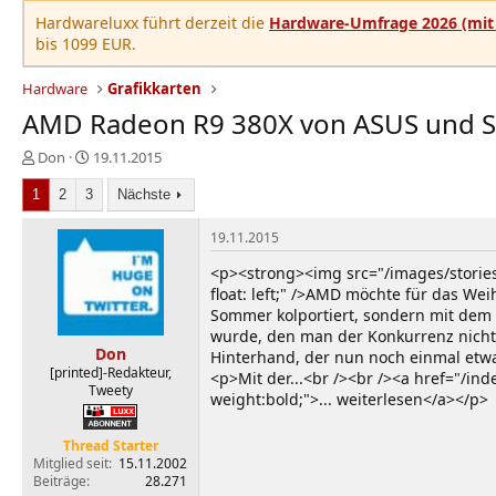
Hardwareluxx führt derzeit die
Hardware-Umfrage 2026 (mit 
bis 1099 EUR.
Hardware
Grafikkarten
AMD Radeon R9 380X von ASUS und Sa
E
E
Don
19.11.2015
r
r
1
s
2
3
s
Nächste
t
t
e
e
19.11.2015
l
l
<p><strong><img src="/images/stories
l
l
float: left;" />AMD möchte für das We
e
t
Sommer kolportiert, sondern mit dem 
r
a
m
wurde, den man der Konkurrenz nicht 
Don
Hinterhand, der nun noch einmal etw
[printed]-Redakteur,
<p>Mit der...<br /><br /><a href="/in
Tweety
weight:bold;">... weiterlesen</a></p>
Thread Starter
Mitglied seit
15.11.2002
Beiträge
28.271