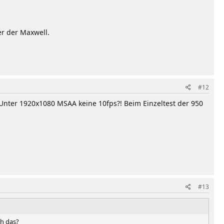
r der Maxwell.
#12
 Unter 1920x1080 MSAA keine 10fps?! Beim Einzeltest der 950
#13
ch das?