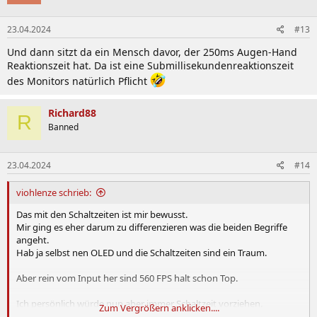
23.04.2024
#13
Und dann sitzt da ein Mensch davor, der 250ms Augen-Hand
Reaktionszeit hat. Da ist eine Submillisekundenreaktionszeit
des Monitors natürlich Pflicht
Richard88
R
Banned
23.04.2024
#14
viohlenze schrieb:
Das mit den Schaltzeiten ist mir bewusst.
Mir ging es eher darum zu differenzieren was die beiden Begriffe
angeht.
Hab ja selbst nen OLED und die Schaltzeiten sind ein Traum.
Aber rein vom Input her sind 560 FPS halt schon Top.
Ich persönlich würde nun aber immer Schaltzeit vorziehen.
Zum Vergrößern anklicken....