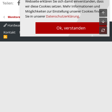
Webseite erklären Sie sich damit einverstanden, dass
Facebook
X (Twitter)
Reddit
WhatsApp
E-Mail
Link
Teilen:
wir diese Cookies setzen. Mehr Informationen und
Möglichkeiten zur Einstellung unserer Cookies finden
Obe
Sie in unserer
Datenschutzerklärung
.
Monitore
Unte
Hardwareluxx 4.0
Deutsch
Ok, verstanden
refre
Kontakt
Nutzungsbedingungen
Datenschutz
Hilfe
Startseite
R
S
S