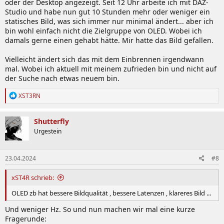
oder der Desktop angezeigt. Seit 12 Uhr arbeite ich mit DAZ-
Studio und habe nun gut 10 Stunden mehr oder weniger ein
statisches Bild, was sich immer nur minimal ändert... aber ich
bin wohl einfach nicht die Zielgruppe von OLED. Wobei ich
damals gerne einen gehabt hätte. Mir hatte das Bild gefallen.
Vielleicht ändert sich das mit dem Einbrennen irgendwann
mal. Wobei ich aktuell mit meinem zufrieden bin und nicht auf
der Suche nach etwas neuem bin.
R
XST3RN
e
a
k
Shutterfly
t
Urgestein
i
o
n
23.04.2024
#8
e
n
:
xST4R schrieb:
OLED zb hat bessere Bildqualität , bessere Latenzen , klareres Bild ...
Und weniger Hz. So und nun machen wir mal eine kurze
Fragerunde: