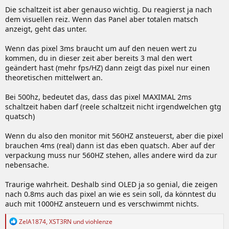
Die schaltzeit ist aber genauso wichtig. Du reagierst ja nach
dem visuellen reiz. Wenn das Panel aber totalen matsch
anzeigt, geht das unter.
Wenn das pixel 3ms braucht um auf den neuen wert zu
kommen, du in dieser zeit aber bereits 3 mal den wert
geändert hast (mehr fps/HZ) dann zeigt das pixel nur einen
theoretischen mittelwert an.
Bei 500hz, bedeutet das, dass das pixel MAXIMAL 2ms
schaltzeit haben darf (reele schaltzeit nicht irgendwelchen gtg
quatsch)
Wenn du also den monitor mit 560HZ ansteuerst, aber die pixel
brauchen 4ms (real) dann ist das eben quatsch. Aber auf der
verpackung muss nur 560HZ stehen, alles andere wird da zur
nebensache.
Traurige wahrheit. Deshalb sind OLED ja so genial, die zeigen
nach 0.8ms auch das pixel an wie es sein soll, da könntest du
auch mit 1000HZ ansteuern und es verschwimmt nichts.
R
ZelA1874
,
XST3RN
und
viohlenze
e