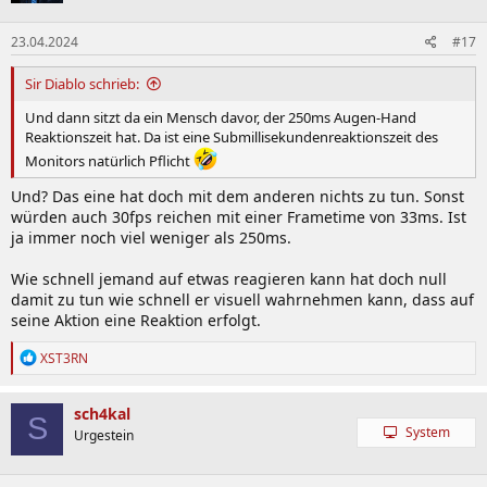
23.04.2024
#17
Sir Diablo schrieb:
Und dann sitzt da ein Mensch davor, der 250ms Augen-Hand
Reaktionszeit hat. Da ist eine Submillisekundenreaktionszeit des
Monitors natürlich Pflicht
Und? Das eine hat doch mit dem anderen nichts zu tun. Sonst
würden auch 30fps reichen mit einer Frametime von 33ms. Ist
ja immer noch viel weniger als 250ms.
Wie schnell jemand auf etwas reagieren kann hat doch null
damit zu tun wie schnell er visuell wahrnehmen kann, dass auf
seine Aktion eine Reaktion erfolgt.
R
XST3RN
e
a
k
sch4kal
S
t
System
Urgestein
i
o
n