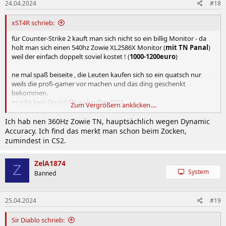
24.04.2024
#18
e
n
:
xST4R schrieb:
für Counter-Strike 2 kauft man sich nicht so ein billig Monitor - da
holt man sich einen 540hz Zowie XL2586X Monitor (
mit TN Panal
)
weil der einfach doppelt soviel kostet ! (
1000-1200euro
)
ne mal spaß beiseite , die Leuten kaufen sich so ein quatsch nur
weils die profi-gamer vor machen und das ding geschenkt
bekommen.
es gibt kein Grund TN zu kaufen 2024 ...
Zum Vergrößern anklicken....
OLED zb hat bessere Bildqualität , bessere Latenzen , klareres Bild ...
Ich hab nen 360Hz Zowie TN, hauptsächlich wegen Dynamic
Accuracy. Ich find das merkt man schon beim Zocken,
zumindest in CS2.
ZelA1874
Z
System
Banned
25.04.2024
#19
Sir Diablo schrieb: