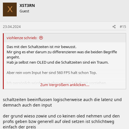
k
XST3RN
X
t
Guest
i
o
n
23.04.2024
#15
e
n
:
viohlenze schrieb:
Das mit den Schaltzeiten ist mir bewusst.
Mir ging es eher darum zu differenzieren was die beiden Begriffe
angeht.
Hab ja selbst nen OLED und die Schaltzeiten sind ein Traum.
Aber rein vom Input her sind 560 FPS halt schon Top.
Ich persönlich würde nun aber immer Schaltzeit vorziehen.
Zum Vergrößern anklicken....
Frage mich wozu dann dieses Produkt wo es doch die 1440p OLEDs
mit 360hz gibt.
schaltzeiten beeinflussen logischerweise auch die latenz und
demnach auch den input
Die sollten doch der sweet Spot sein für E Sports
der grund wieso zowie und co keinen oled nehmen und den
profis geben bzw generell auf oled setzen ist schlichtweg
einfach der preis