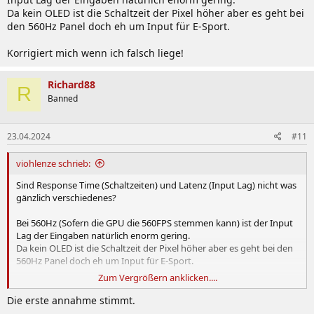
Da kein OLED ist die Schaltzeit der Pixel höher aber es geht bei
den 560Hz Panel doch eh um Input für E-Sport.
Korrigiert mich wenn ich falsch liege!
Richard88
R
Banned
23.04.2024
#11
viohlenze schrieb:
Sind Response Time (Schaltzeiten) und Latenz (Input Lag) nicht was
gänzlich verschiedenes?
Bei 560Hz (Sofern die GPU die 560FPS stemmen kann) ist der Input
Lag der Eingaben natürlich enorm gering.
Da kein OLED ist die Schaltzeit der Pixel höher aber es geht bei den
560Hz Panel doch eh um Input für E-Sport.
Zum Vergrößern anklicken....
Korrigiert mich wenn ich falsch liege!
Die erste annahme stimmt.