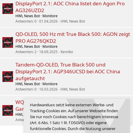
DisplayPort 2.1: AOC China listet den Agon Pro
AG326UZD2
HWL News Bot
Monitore
Antworten
0
01.04.2026
HWL News Bot
QD-OLED, 500 Hz mit True Black 500: AGON zeigt
PRO AG276QKD2
HWL News Bot
Monitore
Antworten
2
18.09.2025
Kennbo
Tandem-QD-OLED, True Black 500 und
DisplayPort 2.1: AGP346UCSD bei AOC China
aufgetaucht
HWL News Bot
Monitore
Antworten
0
16.03.2026
HWL News Bot
WQHD275, FHD360 oder HD540: Philips bringt
Hardwareluxx setzt keine externen Werbe- und
Gaming-Displays mit neuem Triple-Hz-Modus
Tracking-Cookies ein. Auf unserer Webseite finden
HWL News Bot
Monitore
Sie nur noch Cookies nach berechtigtem Interesse
Antworten
5
05.07.2026
Morrich
(Art. 6 Abs. 1 Satz 1 lit. f DSGVO) oder eigene
funktionelle Cookies. Durch die Nutzung unserer