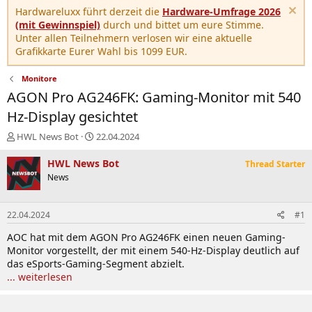
Hardwareluxx führt derzeit die
Hardware-Umfrage 2026
(mit Gewinnspiel)
durch und bittet um eure Stimme.
Unter allen Teilnehmern verlosen wir eine aktuelle
Grafikkarte Eurer Wahl bis 1099 EUR.
Monitore
AGON Pro AG246FK: Gaming-Monitor mit 540
Hz-Display gesichtet
E
E
HWL News Bot
22.04.2024
r
r
s
s
HWL News Bot
Thread Starter
t
t
News
e
e
l
l
l
l
22.04.2024
#1
e
t
r
a
AOC hat mit dem AGON Pro AG246FK einen neuen Gaming-
m
Monitor vorgestellt, der mit einem 540-Hz-Display deutlich auf
das eSports-Gaming-Segment abzielt.
... weiterlesen