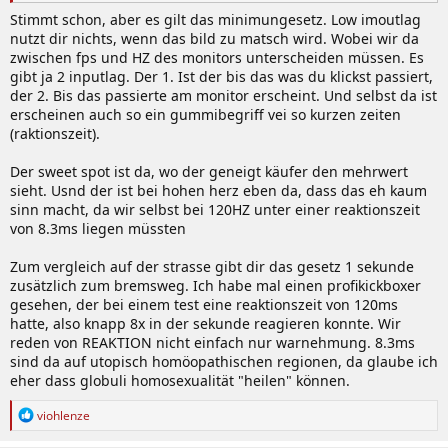
Frage mich wozu dann dieses Produkt wo es doch die 1440p OLEDs
Stimmt schon, aber es gilt das minimungesetz. Low imoutlag
mit 360hz gibt.
nutzt dir nichts, wenn das bild zu matsch wird. Wobei wir da
zwischen fps und HZ des monitors unterscheiden müssen. Es
Die sollten doch der sweet Spot sein für E Sports
gibt ja 2 inputlag. Der 1. Ist der bis das was du klickst passiert,
der 2. Bis das passierte am monitor erscheint. Und selbst da ist
erscheinen auch so ein gummibegriff vei so kurzen zeiten
(raktionszeit).
Der sweet spot ist da, wo der geneigt käufer den mehrwert
sieht. Usnd der ist bei hohen herz eben da, dass das eh kaum
sinn macht, da wir selbst bei 120HZ unter einer reaktionszeit
von 8.3ms liegen müssten
Zum vergleich auf der strasse gibt dir das gesetz 1 sekunde
zusätzlich zum bremsweg. Ich habe mal einen profikickboxer
gesehen, der bei einem test eine reaktionszeit von 120ms
hatte, also knapp 8x in der sekunde reagieren konnte. Wir
reden von REAKTION nicht einfach nur warnehmung. 8.3ms
sind da auf utopisch homöopathischen regionen, da glaube ich
eher dass globuli homosexualität "heilen" können.
R
viohlenze
e
a