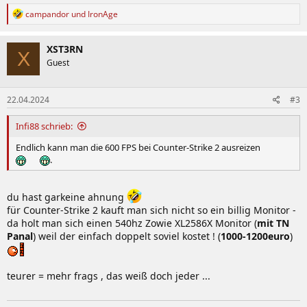
R
campandor
und
IronAge
e
a
k
XST3RN
X
t
Guest
i
o
n
22.04.2024
#3
e
n
:
Infi88 schrieb:
Endlich kann man die 600 FPS bei Counter-Strike 2 ausreizen
.
du hast garkeine ahnung
für Counter-Strike 2 kauft man sich nicht so ein billig Monitor -
da holt man sich einen 540hz Zowie XL2586X Monitor (
mit TN
Panal
) weil der einfach doppelt soviel kostet ! (
1000-1200euro
)
teurer = mehr frags , das weiß doch jeder ...