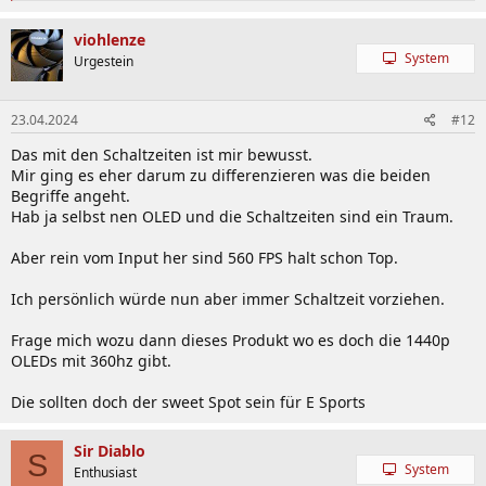
a
k
viohlenze
t
System
Urgestein
i
o
n
23.04.2024
#12
e
n
Das mit den Schaltzeiten ist mir bewusst.
:
Mir ging es eher darum zu differenzieren was die beiden
Begriffe angeht.
Hab ja selbst nen OLED und die Schaltzeiten sind ein Traum.
Aber rein vom Input her sind 560 FPS halt schon Top.
Ich persönlich würde nun aber immer Schaltzeit vorziehen.
Frage mich wozu dann dieses Produkt wo es doch die 1440p
OLEDs mit 360hz gibt.
Die sollten doch der sweet Spot sein für E Sports
Sir Diablo
S
System
Enthusiast