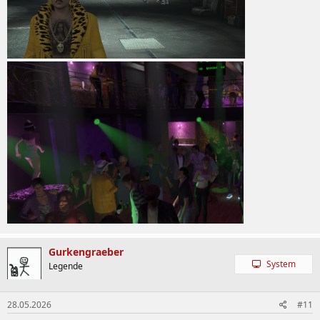
Gurkengraeber
System
Legende
28.05.2026
#11