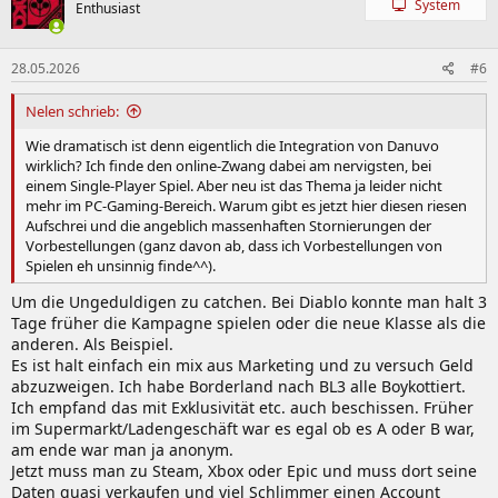
System
Enthusiast
i
o
n
28.05.2026
#6
e
n
:
Nelen schrieb:
Wie dramatisch ist denn eigentlich die Integration von Danuvo
wirklich? Ich finde den online-Zwang dabei am nervigsten, bei
einem Single-Player Spiel. Aber neu ist das Thema ja leider nicht
mehr im PC-Gaming-Bereich. Warum gibt es jetzt hier diesen riesen
Aufschrei und die angeblich massenhaften Stornierungen der
Vorbestellungen (ganz davon ab, dass ich Vorbestellungen von
Spielen eh unsinnig finde^^).
Um die Ungeduldigen zu catchen. Bei Diablo konnte man halt 3
Tage früher die Kampagne spielen oder die neue Klasse als die
anderen. Als Beispiel.
Es ist halt einfach ein mix aus Marketing und zu versuch Geld
abzuzweigen. Ich habe Borderland nach BL3 alle Boykottiert.
Ich empfand das mit Exklusivität etc. auch beschissen. Früher
im Supermarkt/Ladengeschäft war es egal ob es A oder B war,
am ende war man ja anonym.
Jetzt muss man zu Steam, Xbox oder Epic und muss dort seine
Daten quasi verkaufen und viel Schlimmer einen Account