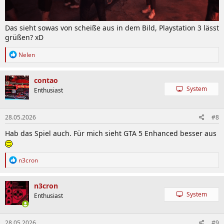
Das sieht sowas von scheiße aus in dem Bild, Playstation 3 lässt
grüßen? xD
R
Nelen
e
a
k
contao
t
System
Enthusiast
i
o
n
28.05.2026
#8
e
n
Hab das Spiel auch. Für mich sieht GTA 5 Enhanced besser aus
:
R
n3cron
e
a
k
n3cron
t
System
Enthusiast
i
o
n
28.05.2026
#9
e