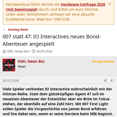
Hardwareluxx führt derzeit die
Hardware-Umfrage 2026
(mit Gewinnspiel)
durch und bittet um eure Stimme.
Unter allen Teilnehmern verlosen wir eine aktuelle
Grafikkarte Eurer Wahl bis 1099 EUR.
Gaming News
007 statt 47: IO Interactives neues Bond-
Abenteuer angespielt
E
E
HWL News Bot
26.05.2026
r
r
s
s
HWL News Bot
Thread Starter
t
t
News
e
e
l
l
l
l
26.05.2026
#1
e
t
r
a
Viele Spieler verbinden IO Interactive wahrscheinlich mit der
m
Hitman-Reihe. Statt dem glatzköpfigen Agent 47 soll im
neuesten Abenteuer der Entwickler aber ein Brite im Fokus
stehen, der ebenfalls auf eine Zahl hört. Mit 007 First Light
sollen Spieler die Vorgeschichte von James Bond erfahren
und live dabei sein, wenn er seine Karriere beim MI6 beginnt.