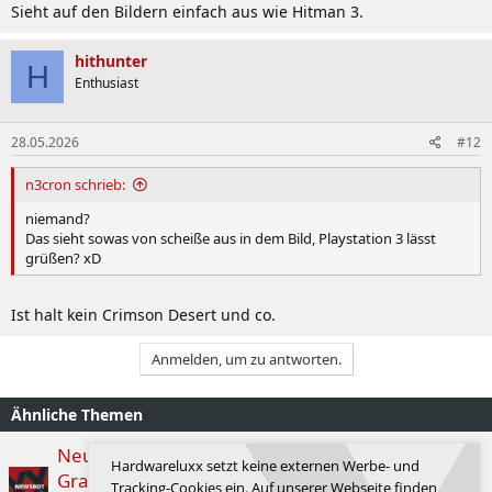
Sieht auf den Bildern einfach aus wie Hitman 3.
hithunter
H
Enthusiast
28.05.2026
#12
n3cron schrieb:
niemand?
Das sieht sowas von scheiße aus in dem Bild, Playstation 3 lässt
grüßen? xD
Ist halt kein Crimson Desert und co.
Anmelden, um zu antworten.
Ähnliche Themen
Neues Bundle: 007 First Light beim Kauf einer
Hardwareluxx setzt keine externen Werbe- und
Grafikkarten kostenlos
Tracking-Cookies ein. Auf unserer Webseite finden