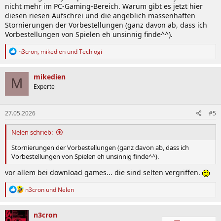
nicht mehr im PC-Gaming-Bereich. Warum gibt es jetzt hier
diesen riesen Aufschrei und die angeblich massenhaften
Stornierungen der Vorbestellungen (ganz davon ab, dass ich
Vorbestellungen von Spielen eh unsinnig finde^^).
R
n3cron
,
mikedien
und
Techlogi
e
a
k
mikedien
M
t
Experte
i
o
n
27.05.2026
#5
e
n
:
Nelen schrieb:
Stornierungen der Vorbestellungen (ganz davon ab, dass ich
Vorbestellungen von Spielen eh unsinnig finde^^).
vor allem bei download games... die sind selten vergriffen.
R
n3cron
und
Nelen
e
a
k
n3cron
t