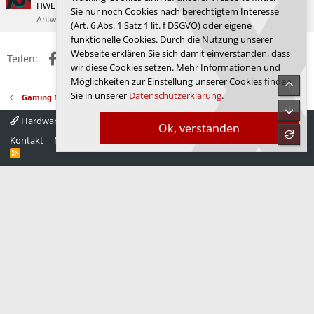
HWL News Bot
Grafikkarten
Sie nur noch Cookies nach berechtigtem Interesse
Antworten
0
13.05.2026
HWL News Bot
(Art. 6 Abs. 1 Satz 1 lit. f DSGVO) oder eigene
funktionelle Cookies. Durch die Nutzung unserer
Webseite erklären Sie sich damit einverstanden, dass
Facebook
X (Twitter)
Reddit
WhatsApp
E-Mail
Link
Teilen:
wir diese Cookies setzen. Mehr Informationen und
Möglichkeiten zur Einstellung unserer Cookies finden
Obe
Sie in unserer
Datenschutzerklärung
.
Gaming News
Unte
Hardwareluxx 4.0
Deutsch
Ok, verstanden
refre
Kontakt
Nutzungsbedingungen
Datenschutz
Hilfe
Startseite
R
S
S