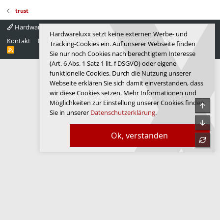
trust
Hardwareluxx 4.0
Deutsch
Hardwareluxx setzt keine externen Werbe- und
Kontakt
Nutzungsbedingungen
Datenschutz
Hilfe
Startseite
Tracking-Cookies ein. Auf unserer Webseite finden
R
Sie nur noch Cookies nach berechtigtem Interesse
S
(Art. 6 Abs. 1 Satz 1 lit. f DSGVO) oder eigene
S
funktionelle Cookies. Durch die Nutzung unserer
Webseite erklären Sie sich damit einverstanden, dass
wir diese Cookies setzen. Mehr Informationen und
Möglichkeiten zur Einstellung unserer Cookies finden
Obe
Sie in unserer
Datenschutzerklärung
.
Unte
Ok, verstanden
refre