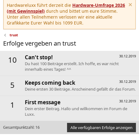
Hardwareluxx führt derzeit die
Hardware-Umfrage 2026
(mit Gewinnspiel)
durch und bittet um eure Stimme.
Unter allen Teilnehmern verlosen wir eine aktuelle
Grafikkarte Eurer Wahl bis 1099 EUR.
trust
Erfolge vergeben an trust
Can't stop!
30.12.2019
10
Du hast 100 Beiträge erstellt. Ich hoffe, es war nicht
innerhalb eines Tages! ^^
Keeps coming back
30.12.2019
5
Deine ersten 30 Beiträge. Anscheinend gefällt dir das Forum.
First message
30.12.2019
1
Dein erster Beitrag. Hallo und willkommen im Forum de
Luxx.
Gesamtpunktzahl: 16
Alle verfügbaren Erfolge anzeigen