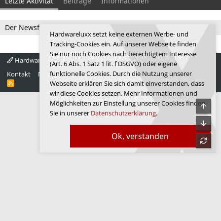
Letzte Aktivität
Beiträge
Informationen
Der Newsfeed ist zur Zeit leer.
Hardwareluxx setzt keine externen Werbe- und
Tracking-Cookies ein. Auf unserer Webseite finden
Sie nur noch Cookies nach berechtigtem Interesse
Hardwareluxx 4.0
Deutsch
(Art. 6 Abs. 1 Satz 1 lit. f DSGVO) oder eigene
funktionelle Cookies. Durch die Nutzung unserer
Kontakt
Nutzungsbedingungen
Datenschutz
Hilfe
Startseite
R
Webseite erklären Sie sich damit einverstanden, dass
S
wir diese Cookies setzen. Mehr Informationen und
S
Möglichkeiten zur Einstellung unserer Cookies finden
Obe
Sie in unserer
Datenschutzerklärung
.
Unte
Ok, verstanden
refre