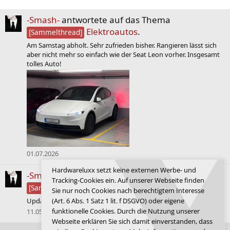
-Smash-
antwortete auf das Thema
Elektroautos
.
[Sammelthread]
Am Samstag abholt. Sehr zufrieden bisher. Rangieren lässt sich
aber nicht mehr so einfach wie der Seat Leon vorher. Insgesamt
tolles Auto!
01.07.2026
Hardwareluxx setzt keine externen Werbe- und
-Smash-
antwortete auf das Thema
Tracking-Cookies ein. Auf unserer Webseite finden
Automobile
.
[Sammelthread]
Sie nur noch Cookies nach berechtigtem Interesse
Update: Ist heute für 9k verkauft worden.
(Art. 6 Abs. 1 Satz 1 lit. f DSGVO) oder eigene
funktionelle Cookies. Durch die Nutzung unserer
11.05.2026
Webseite erklären Sie sich damit einverstanden, dass