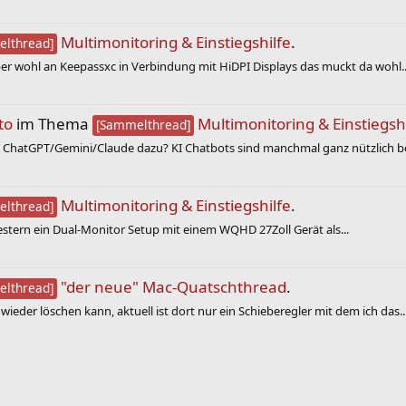
Multimonitoring & Einstiegshilfe
.
lthread]
aber wohl an Keepassxc in Verbindung mit HiDPI Displays das muckt da wohl..
to
im Thema
Multimonitoring & Einstiegsh
[Sammelthread]
ChatGPT/Gemini/Claude dazu? KI Chatbots sind manchmal ganz nützlich bei
Multimonitoring & Einstiegshilfe
.
lthread]
Gestern ein Dual-Monitor Setup mit einem WQHD 27Zoll Gerät als...
"der neue" Mac-Quatschthread
.
lthread]
wieder löschen kann, aktuell ist dort nur ein Schieberegler mit dem ich das..