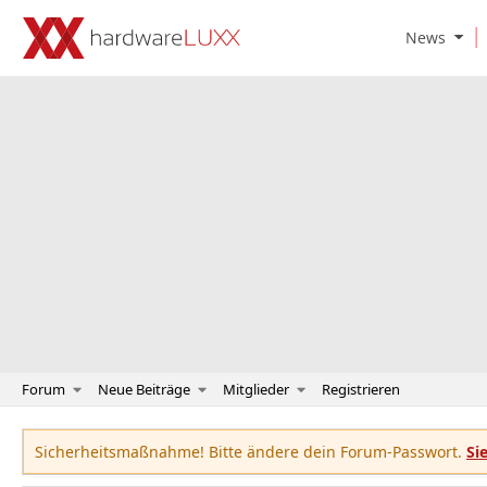
O
News
p
e
n
N
e
w
s
S
u
b
m
e
n
u
Forum
Neue Beiträge
Mitglieder
Registrieren
Sicherheitsmaßnahme! Bitte ändere dein Forum-Passwort.
Si