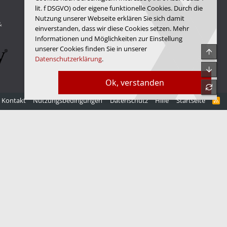
lit. f DSGVO) oder eigene funktionelle Cookies. Durch die
Hardwareluxx Media GmbH
Nutzung unserer Webseite erklären Sie sich damit
&
© Copyright 2025 Hardwareluxx Media GmbH
einverstanden, dass wir diese Cookies setzen. Mehr
Informationen und Möglichkeiten zur Einstellung
unserer Cookies finden Sie in unserer
Obe
Datenschutzerklärung
.
Unte
Ok, verstanden
refre
Kontakt
Nutzungsbedingungen
Datenschutz
Hilfe
Startseite
R
S
S