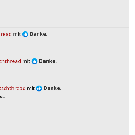
hread
mit
Danke
.
chthread
mit
Danke
.
tschthread
mit
Danke
.
...