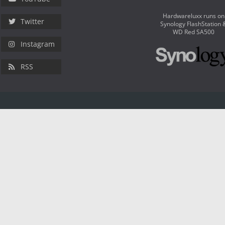
Hardwareluxx runs on
Twitter
Synology FlashStation 
WD Red SA500
Instagram
RSS