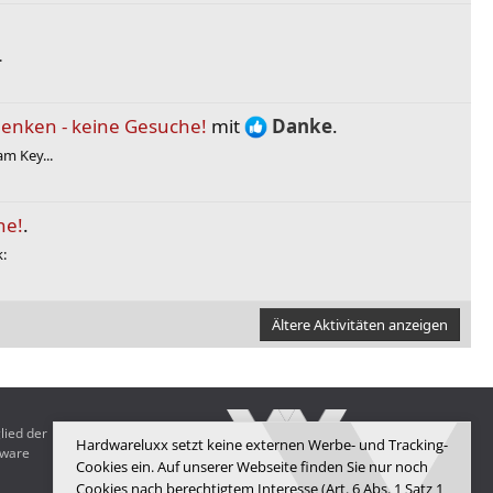
.
enken - keine Gesuche!
mit
Danke
.
m Key...
he!
.
:
Ältere Aktivitäten anzeigen
lied der
Hardwareluxx setzt keine externen Werbe- und Tracking-
dware
Cookies ein. Auf unserer Webseite finden Sie nur noch
Cookies nach berechtigtem Interesse (Art. 6 Abs. 1 Satz 1