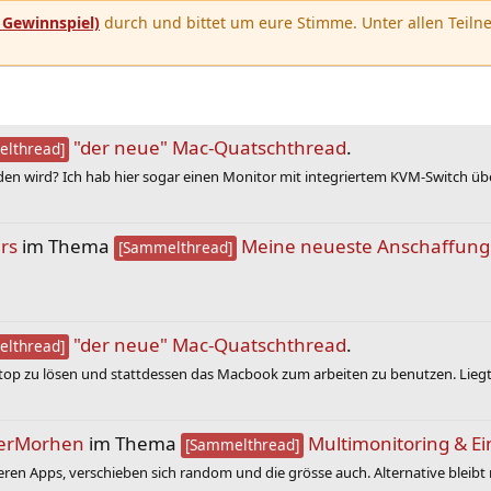
u
Gewinnspiel)
durch und bittet um eure Stimme. Unter allen Teilne
"der neue" Mac-Quatschthread
.
lthread]
en wird? Ich hab hier sogar einen Monitor mit integriertem KVM-Switch über
rs
im Thema
Meine neueste Anschaffung
[Sammelthread]
"der neue" Mac-Quatschthread
.
lthread]
op zu lösen und stattdessen das Macbook zum arbeiten zu benutzen. Liegt 
aerMorhen
im Thema
Multimonitoring & Ein
[Sammelthread]
en Apps, verschieben sich random und die grösse auch. Alternative bleibt n