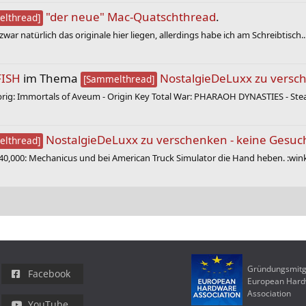
"der neue" Mac-Quatschthread
.
lthread]
r natürlich das originale hier liegen, allerdings habe ich am Schreibtisch..
FISH
im Thema
NostalgieDeLuxx zu versch
[Sammelthread]
ig: Immortals of Aveum - Origin Key Total War: PHARAOH DYNASTIES - Stea
NostalgieDeLuxx zu verschenken - keine Gesuc
lthread]
40,000: Mechanicus und bei American Truck Simulator die Hand heben. :wink
Gründungsmitg
Facebook
European Har
Association
YouTube