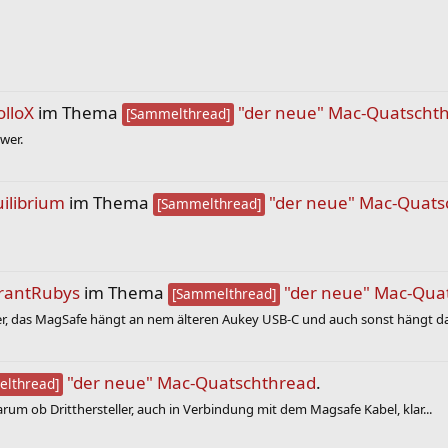
olloX
im Thema
"der neue" Mac-Quatscht
[Sammelthread]
wer.
uilibrium
im Thema
"der neue" Mac-Quats
[Sammelthread]
urantRubys
im Thema
"der neue" Mac-Qua
[Sammelthread]
her, das MagSafe hängt an nem älteren Aukey USB-C und auch sonst hängt das
"der neue" Mac-Quatschthread
.
lthread]
arum ob Dritthersteller, auch in Verbindung mit dem Magsafe Kabel, klar...