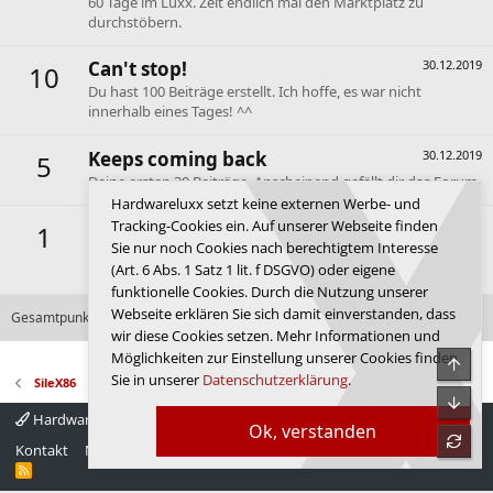
60 Tage im Luxx. Zeit endlich mal den Marktplatz zu
durchstöbern.
Can't stop!
30.12.2019
10
Du hast 100 Beiträge erstellt. Ich hoffe, es war nicht
innerhalb eines Tages! ^^
Keeps coming back
30.12.2019
5
Deine ersten 30 Beiträge. Anscheinend gefällt dir das Forum.
Hardwareluxx setzt keine externen Werbe- und
Tracking-Cookies ein. Auf unserer Webseite finden
First message
30.12.2019
1
Sie nur noch Cookies nach berechtigtem Interesse
Dein erster Beitrag. Hallo und willkommen im Forum de
(Art. 6 Abs. 1 Satz 1 lit. f DSGVO) oder eigene
Luxx.
funktionelle Cookies. Durch die Nutzung unserer
Webseite erklären Sie sich damit einverstanden, dass
Gesamtpunktzahl: 376
Alle verfügbaren Erfolge anzeigen
wir diese Cookies setzen. Mehr Informationen und
Möglichkeiten zur Einstellung unserer Cookies finden
Obe
Sie in unserer
Datenschutzerklärung
.
SileX86
Unte
Hardwareluxx 4.0
Deutsch
Ok, verstanden
refre
Kontakt
Nutzungsbedingungen
Datenschutz
Hilfe
Startseite
R
S