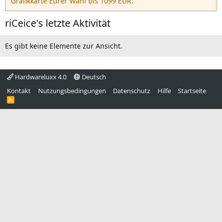
Grafikkarte Eurer Wahl bis 1099 EUR.
riCeice's letzte Aktivität
Es gibt keine Elemente zur Ansicht.
Hardwareluxx 4.0
Deutsch
Kontakt
Nutzungsbedingungen
Datenschutz
Hilfe
Startseite
R
S
S