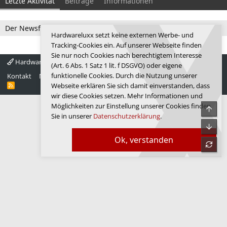
Letzte Aktivität
Beiträge
Informationen
Der Newsfeed ist zur Zeit leer.
Hardwareluxx setzt keine externen Werbe- und
Tracking-Cookies ein. Auf unserer Webseite finden
Sie nur noch Cookies nach berechtigtem Interesse
Hardwareluxx 4.0
Deutsch
(Art. 6 Abs. 1 Satz 1 lit. f DSGVO) oder eigene
funktionelle Cookies. Durch die Nutzung unserer
Kontakt
Nutzungsbedingungen
Datenschutz
Hilfe
Startseite
R
Webseite erklären Sie sich damit einverstanden, dass
S
wir diese Cookies setzen. Mehr Informationen und
S
Möglichkeiten zur Einstellung unserer Cookies finden
Obe
Sie in unserer
Datenschutzerklärung
.
Unte
Ok, verstanden
refre