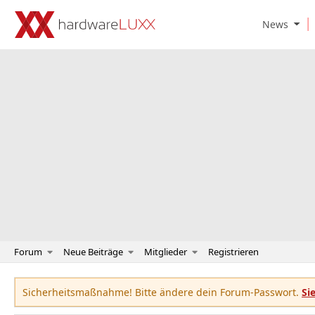
O
News
p
e
n
N
e
w
s
S
u
b
m
e
n
u
Forum
Neue Beiträge
Mitglieder
Registrieren
Sicherheitsmaßnahme! Bitte ändere dein Forum-Passwort.
Si