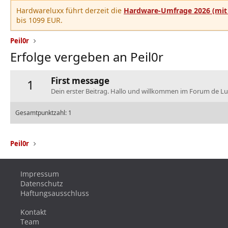
Hardwareluxx führt derzeit die
Hardware-Umfrage 2026 (mit 
bis 1099 EUR.
Peil0r
Erfolge vergeben an Peil0r
First message
1
Dein erster Beitrag. Hallo und willkommen im Forum de Lu
Gesamtpunktzahl: 1
Peil0r
Impressum
Datenschutz
Haftungsausschluss
Kontakt
Team