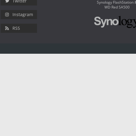
Twitter
Synology FlashStation 
WD Red SA500
Instagram
RSS