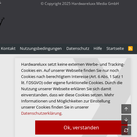
&
© Copyright 2025 Hardwareluxx Media GmbH
Kontakt
Nutzungsbedingungen
Datenschutz
Hilfe
Startseite
R
S
S
Hardwareluxx setzt keine externen Werbe- und Tracking-
Cookies ein. Auf unserer Webseite finden Sie nur noch
Cookies nach berechtigtem Interesse (Art. 6 Abs. 1 Satz 1
lit. f DSGVO) oder eigene funktionelle Cookies. Durch die
Nutzung unserer Webseite erklären Sie sich damit
einverstanden, dass wir diese Cookies setzen. Mehr
Informationen und Möglichkeiten zur Einstellung
unserer Cookies finden Sie in unserer
Obe
Datenschutzerklärung
.
Unte
Ok, verstanden
refre