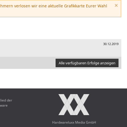
hmern verlosen wir eine aktuelle Grafikkarte Eurer Wahl
30.12.2019
Alle verfügbaren Erfolge anzeigen
lied der
dware
Hardwareluxx Media GmbH