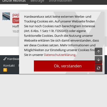
Letzte Aktivität
Beiträge
Informationen
paperboy
antwortete auf das Thema
Hardwareluxx setzt keine externen Werbe- und
Diablo IV
.
[Sammelthread]
Tracking-Cookies ein. Auf unserer Webseite finden
Sie nur noch Cookies nach berechtigtem Interesse
Hoffe ich auch, ist ja 2 wochen full time job das ding zu leveln.
(Art. 6 Abs. 1 Satz 1 lit. f DSGVO) oder eigene
10.05.2026
funktionelle Cookies. Durch die Nutzung unserer
Webseite erklären Sie sich damit einverstanden, dass
Ältere Aktivitäten anzeigen
wir diese Cookies setzen. Mehr Informationen und
Möglichkeiten zur Einstellung unserer Cookies finden
Obe
Sie in unserer
Datenschutzerklärung
.
Hardwareluxx 4.0
Deutsch
Unte
Kontakt
Nutzungsbedingungen
Datenschutz
Hilfe
Startseite
Ok, verstanden
refre
R
S
S