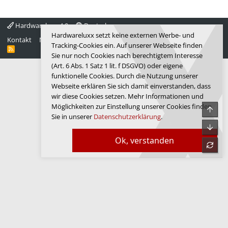
Hardwareluxx 4.0
Deutsch
Hardwareluxx setzt keine externen Werbe- und
Kontakt
Nutzungsbedingungen
Datenschutz
Hilfe
Startseite
Tracking-Cookies ein. Auf unserer Webseite finden
R
Sie nur noch Cookies nach berechtigtem Interesse
S
S
(Art. 6 Abs. 1 Satz 1 lit. f DSGVO) oder eigene
funktionelle Cookies. Durch die Nutzung unserer
Webseite erklären Sie sich damit einverstanden, dass
wir diese Cookies setzen. Mehr Informationen und
Möglichkeiten zur Einstellung unserer Cookies finden
Obe
Sie in unserer
Datenschutzerklärung
.
Unte
Ok, verstanden
refre