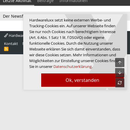
Letzte Aktivität
Beiträge
Informationen
Der Newsfeed ist zur Zeit leer.
Hardwareluxx setzt keine externen Werbe- und
Tracking-Cookies ein. Auf unserer Webseite finden
Sie nur noch Cookies nach berechtigtem Interesse
Hardwareluxx 4.0
Deutsch
(Art. 6 Abs. 1 Satz 1 lit. f DSGVO) oder eigene
funktionelle Cookies. Durch die Nutzung unserer
Kontakt
Nutzungsbedingungen
Datenschutz
Hilfe
Startseite
R
Webseite erklären Sie sich damit einverstanden, dass
S
wir diese Cookies setzen. Mehr Informationen und
S
Möglichkeiten zur Einstellung unserer Cookies finden
Obe
Sie in unserer
Datenschutzerklärung
.
Unte
Ok, verstanden
refre