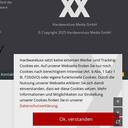
lied der
dware
Hardwareluxx Media GmbH
&
© Copyright 2025 Hardwareluxx Media GmbH
Hardwareluxx setzt keine externen Werbe- und Tracking-
Cookies ein. Auf unserer Webseite finden Sie nur noch
Cookies nach berechtigtem Interesse (Art. 6 Abs. 1 Satz 1
Kontakt
Nutzungsbedingungen
Datenschutz
Hilfe
Startseite
R
lit. f DSGVO) oder eigene funktionelle Cookies. Durch die
S
S
Nutzung unserer Webseite erklären Sie sich damit
einverstanden, dass wir diese Cookies setzen. Mehr
Informationen und Möglichkeiten zur Einstellung
unserer Cookies finden Sie in unserer
Obe
Datenschutzerklärung
.
Unte
Ok, verstanden
refre