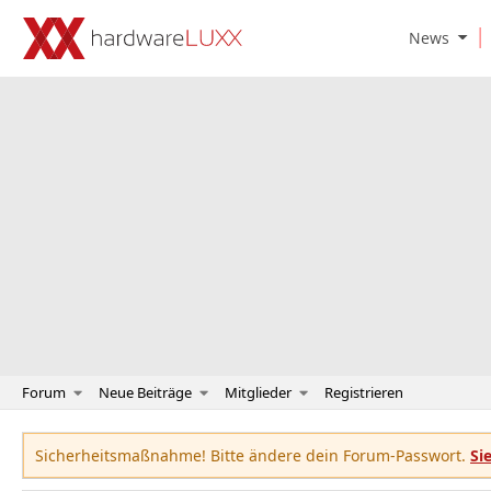
O
News
p
e
n
N
e
w
s
S
u
b
m
e
n
u
Forum
Neue Beiträge
Mitglieder
Registrieren
Sicherheitsmaßnahme! Bitte ändere dein Forum-Passwort.
Si