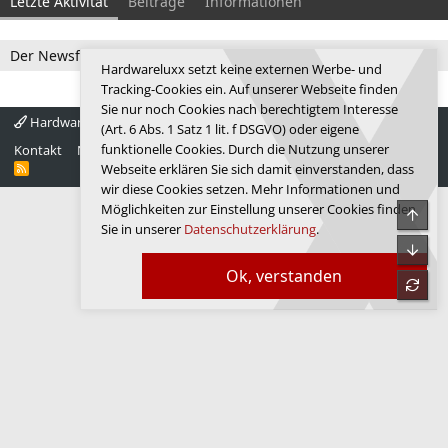
Letzte Aktivität
Beiträge
Informationen
Der Newsfeed ist zur Zeit leer.
Hardwareluxx setzt keine externen Werbe- und
Tracking-Cookies ein. Auf unserer Webseite finden
Sie nur noch Cookies nach berechtigtem Interesse
Hardwareluxx 4.0
Deutsch
(Art. 6 Abs. 1 Satz 1 lit. f DSGVO) oder eigene
funktionelle Cookies. Durch die Nutzung unserer
Kontakt
Nutzungsbedingungen
Datenschutz
Hilfe
Startseite
R
Webseite erklären Sie sich damit einverstanden, dass
S
wir diese Cookies setzen. Mehr Informationen und
S
Möglichkeiten zur Einstellung unserer Cookies finden
Obe
Sie in unserer
Datenschutzerklärung
.
Unte
Ok, verstanden
refre