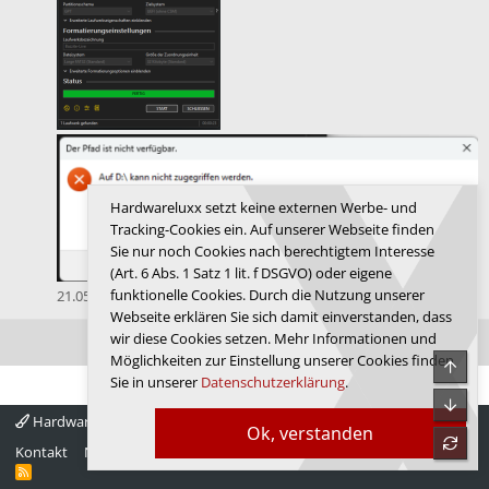
Hardwareluxx setzt keine externen Werbe- und
Tracking-Cookies ein. Auf unserer Webseite finden
Sie nur noch Cookies nach berechtigtem Interesse
(Art. 6 Abs. 1 Satz 1 lit. f DSGVO) oder eigene
funktionelle Cookies. Durch die Nutzung unserer
21.05.2026
Webseite erklären Sie sich damit einverstanden, dass
wir diese Cookies setzen. Mehr Informationen und
Ältere Aktivitäten anzeigen
Möglichkeiten zur Einstellung unserer Cookies finden
Obe
Sie in unserer
Datenschutzerklärung
.
Unte
Hardwareluxx 4.0
Deutsch
Ok, verstanden
refre
Kontakt
Nutzungsbedingungen
Datenschutz
Hilfe
Startseite
R
S