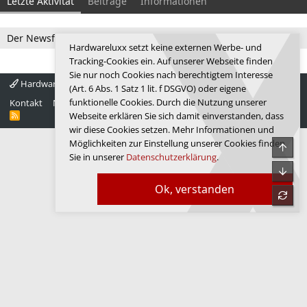
Letzte Aktivität
Beiträge
Informationen
Der Newsfeed ist zur Zeit leer.
Hardwareluxx setzt keine externen Werbe- und
Tracking-Cookies ein. Auf unserer Webseite finden
Sie nur noch Cookies nach berechtigtem Interesse
Hardwareluxx 4.0
Deutsch
(Art. 6 Abs. 1 Satz 1 lit. f DSGVO) oder eigene
funktionelle Cookies. Durch die Nutzung unserer
Kontakt
Nutzungsbedingungen
Datenschutz
Hilfe
Startseite
R
Webseite erklären Sie sich damit einverstanden, dass
S
wir diese Cookies setzen. Mehr Informationen und
S
Möglichkeiten zur Einstellung unserer Cookies finden
Obe
Sie in unserer
Datenschutzerklärung
.
Unte
Ok, verstanden
refre