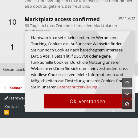
Ohh, schon 365 Tage im Luxx unterwegs. Es scheint dir hier
also doch zu gefallen. Das freut uns.
Marktplatz access confirmed
29.11.2022
10
60 Tage im Luxx. Zeit endlich mal den Marktplatz zu
durchstöbern.
Hardwareluxx setzt keine externen Werbe- und
First message
30.12.2019
Tracking-Cookies ein. Auf unserer Webseite finden
1
Sie nur noch Cookies nach berechtigtem Interesse
Dein erster Beitrag. Hallo und willkommen im Forum de
(Art. 6 Abs. 1 Satz 1 lit. f DSGVO) oder eigene
Luxx.
funktionelle Cookies. Durch die Nutzung unserer
Webseite erklären Sie sich damit einverstanden, dass
Gesamtpunktzahl: 363
Alle verfügbaren Erfolge anzeigen
wir diese Cookies setzen. Mehr Informationen und
Möglichkeiten zur Einstellung unserer Cookies finden
Obe
Sie in unserer
Datenschutzerklärung
.
Kalmar
Unte
Hardwareluxx 4.0
Deutsch
Ok, verstanden
refre
Kontakt
Nutzungsbedingungen
Datenschutz
Hilfe
Startseite
R
S
S