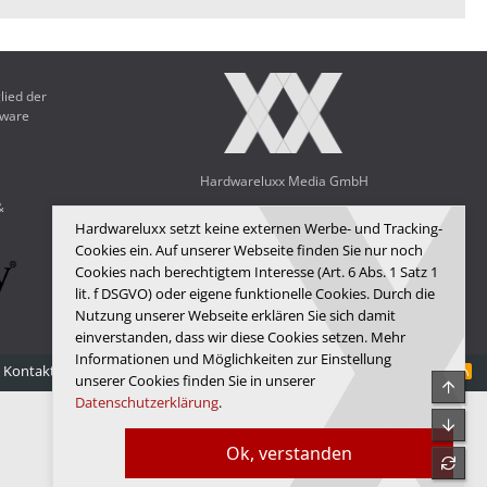
lied der
dware
Hardwareluxx Media GmbH
&
© Copyright 2025 Hardwareluxx Media GmbH
Hardwareluxx setzt keine externen Werbe- und Tracking-
Cookies ein. Auf unserer Webseite finden Sie nur noch
Cookies nach berechtigtem Interesse (Art. 6 Abs. 1 Satz 1
lit. f DSGVO) oder eigene funktionelle Cookies. Durch die
Nutzung unserer Webseite erklären Sie sich damit
einverstanden, dass wir diese Cookies setzen. Mehr
Informationen und Möglichkeiten zur Einstellung
Kontakt
Nutzungsbedingungen
Datenschutz
Hilfe
Startseite
R
unserer Cookies finden Sie in unserer
Obe
S
Datenschutzerklärung
.
S
Unte
Ok, verstanden
refre