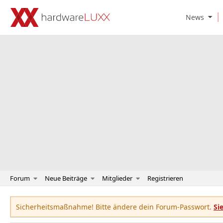
O
News
p
e
n
N
e
w
s
S
u
b
m
e
n
u
Forum
Neue Beiträge
Mitglieder
Registrieren
Sicherheitsmaßnahme! Bitte ändere dein Forum-Passwort.
Si