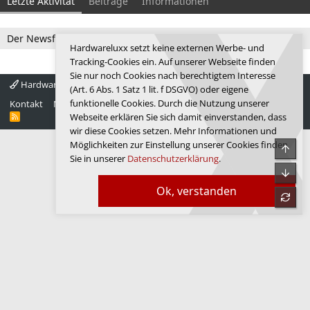
Letzte Aktivität
Beiträge
Informationen
Der Newsfeed ist zur Zeit leer.
Hardwareluxx setzt keine externen Werbe- und
Tracking-Cookies ein. Auf unserer Webseite finden
Sie nur noch Cookies nach berechtigtem Interesse
Hardwareluxx 4.0
Deutsch
(Art. 6 Abs. 1 Satz 1 lit. f DSGVO) oder eigene
funktionelle Cookies. Durch die Nutzung unserer
Kontakt
Nutzungsbedingungen
Datenschutz
Hilfe
Startseite
R
Webseite erklären Sie sich damit einverstanden, dass
S
wir diese Cookies setzen. Mehr Informationen und
S
Möglichkeiten zur Einstellung unserer Cookies finden
Obe
Sie in unserer
Datenschutzerklärung
.
Unte
Ok, verstanden
refre