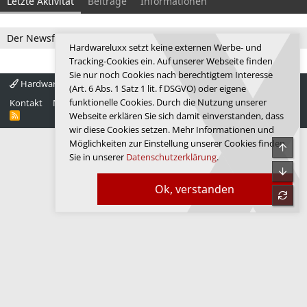
Letzte Aktivität
Beiträge
Informationen
Der Newsfeed ist zur Zeit leer.
Hardwareluxx setzt keine externen Werbe- und
Tracking-Cookies ein. Auf unserer Webseite finden
Sie nur noch Cookies nach berechtigtem Interesse
Hardwareluxx 4.0
Deutsch
(Art. 6 Abs. 1 Satz 1 lit. f DSGVO) oder eigene
funktionelle Cookies. Durch die Nutzung unserer
Kontakt
Nutzungsbedingungen
Datenschutz
Hilfe
Startseite
R
Webseite erklären Sie sich damit einverstanden, dass
S
wir diese Cookies setzen. Mehr Informationen und
S
Möglichkeiten zur Einstellung unserer Cookies finden
Obe
Sie in unserer
Datenschutzerklärung
.
Unte
Ok, verstanden
refre