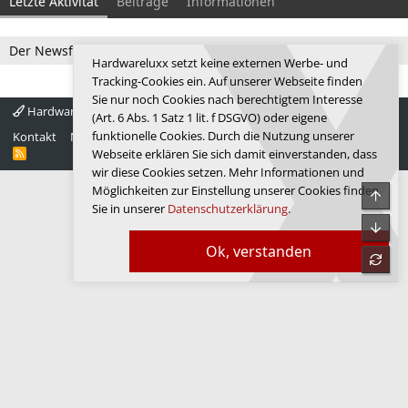
Letzte Aktivität
Beiträge
Informationen
Der Newsfeed ist zur Zeit leer.
Hardwareluxx setzt keine externen Werbe- und
Tracking-Cookies ein. Auf unserer Webseite finden
Sie nur noch Cookies nach berechtigtem Interesse
Hardwareluxx 4.0
Deutsch
(Art. 6 Abs. 1 Satz 1 lit. f DSGVO) oder eigene
funktionelle Cookies. Durch die Nutzung unserer
Kontakt
Nutzungsbedingungen
Datenschutz
Hilfe
Startseite
R
Webseite erklären Sie sich damit einverstanden, dass
S
wir diese Cookies setzen. Mehr Informationen und
S
Möglichkeiten zur Einstellung unserer Cookies finden
Obe
Sie in unserer
Datenschutzerklärung
.
Unte
Ok, verstanden
refre