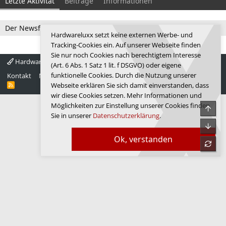
Letzte Aktivität
Beiträge
Informationen
Der Newsfeed ist zur Zeit leer.
Hardwareluxx setzt keine externen Werbe- und
Tracking-Cookies ein. Auf unserer Webseite finden
Sie nur noch Cookies nach berechtigtem Interesse
Hardwareluxx 4.0
Deutsch
(Art. 6 Abs. 1 Satz 1 lit. f DSGVO) oder eigene
funktionelle Cookies. Durch die Nutzung unserer
Kontakt
Nutzungsbedingungen
Datenschutz
Hilfe
Startseite
R
Webseite erklären Sie sich damit einverstanden, dass
S
wir diese Cookies setzen. Mehr Informationen und
S
Möglichkeiten zur Einstellung unserer Cookies finden
Obe
Sie in unserer
Datenschutzerklärung
.
Unte
Ok, verstanden
refre