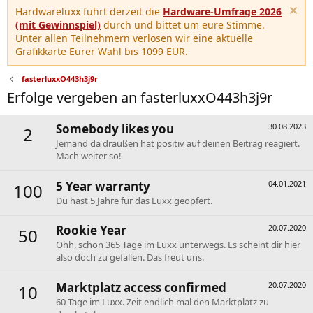
Hardwareluxx führt derzeit die
Hardware-Umfrage 2026
(mit Gewinnspiel)
durch und bittet um eure Stimme.
Unter allen Teilnehmern verlosen wir eine aktuelle
Grafikkarte Eurer Wahl bis 1099 EUR.
fasterluxxO443h3j9r
Erfolge vergeben an fasterluxxO443h3j9r
Somebody likes you
30.08.2023
2
Jemand da draußen hat positiv auf deinen Beitrag reagiert.
Mach weiter so!
5 Year warranty
04.01.2021
100
Du hast 5 Jahre für das Luxx geopfert.
Rookie Year
20.07.2020
50
Ohh, schon 365 Tage im Luxx unterwegs. Es scheint dir hier
also doch zu gefallen. Das freut uns.
Marktplatz access confirmed
20.07.2020
10
60 Tage im Luxx. Zeit endlich mal den Marktplatz zu