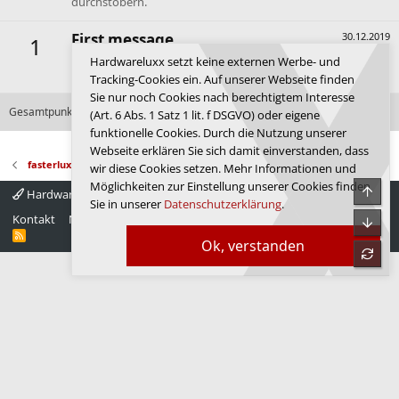
durchstöbern.
First message
30.12.2019
1
Dein erster Beitrag. Hallo und willkommen im Forum de
Hardwareluxx setzt keine externen Werbe- und
Luxx.
Tracking-Cookies ein. Auf unserer Webseite finden
Sie nur noch Cookies nach berechtigtem Interesse
Gesamtpunktzahl: 163
Alle verfügbaren Erfolge anzeigen
(Art. 6 Abs. 1 Satz 1 lit. f DSGVO) oder eigene
funktionelle Cookies. Durch die Nutzung unserer
Webseite erklären Sie sich damit einverstanden, dass
fasterluxxO443h3j9r
wir diese Cookies setzen. Mehr Informationen und
Möglichkeiten zur Einstellung unserer Cookies finden
Obe
Hardwareluxx 4.0
Deutsch
Sie in unserer
Datenschutzerklärung
.
Kontakt
Nutzungsbedingungen
Datenschutz
Hilfe
Startseite
Unte
R
Ok, verstanden
S
refre
S