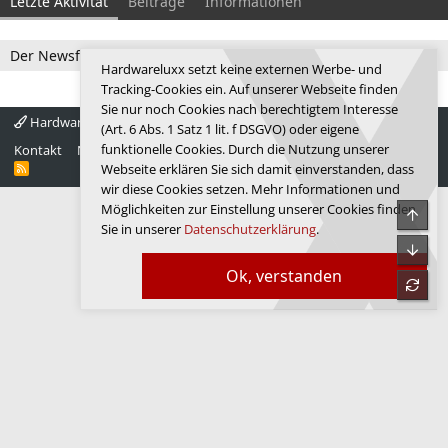
Letzte Aktivität
Beiträge
Informationen
Der Newsfeed ist zur Zeit leer.
Hardwareluxx setzt keine externen Werbe- und
Tracking-Cookies ein. Auf unserer Webseite finden
Sie nur noch Cookies nach berechtigtem Interesse
Hardwareluxx 4.0
Deutsch
(Art. 6 Abs. 1 Satz 1 lit. f DSGVO) oder eigene
funktionelle Cookies. Durch die Nutzung unserer
Kontakt
Nutzungsbedingungen
Datenschutz
Hilfe
Startseite
R
Webseite erklären Sie sich damit einverstanden, dass
S
wir diese Cookies setzen. Mehr Informationen und
S
Möglichkeiten zur Einstellung unserer Cookies finden
Obe
Sie in unserer
Datenschutzerklärung
.
Unte
Ok, verstanden
refre