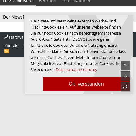
Letzte Aktivität
Beiträge
Informationen
Der Newsfeed ist zur Zeit leer.
Hardwareluxx setzt keine externen Werbe- und
Tracking-Cookies ein. Auf unserer Webseite finden
Sie nur noch Cookies nach berechtigtem Interesse
Hardwareluxx 4.0
Deutsch
(Art. 6 Abs. 1 Satz 1 lit. f DSGVO) oder eigene
funktionelle Cookies. Durch die Nutzung unserer
Kontakt
Nutzungsbedingungen
Datenschutz
Hilfe
Startseite
R
Webseite erklären Sie sich damit einverstanden, dass
S
wir diese Cookies setzen. Mehr Informationen und
S
Möglichkeiten zur Einstellung unserer Cookies finden
Obe
Sie in unserer
Datenschutzerklärung
.
Unte
Ok, verstanden
refre