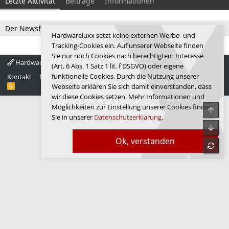
Letzte Aktivität
Beiträge
Informationen
Der Newsfeed ist zur Zeit leer.
Hardwareluxx setzt keine externen Werbe- und
Tracking-Cookies ein. Auf unserer Webseite finden
Sie nur noch Cookies nach berechtigtem Interesse
Hardwareluxx 4.0
Deutsch
(Art. 6 Abs. 1 Satz 1 lit. f DSGVO) oder eigene
funktionelle Cookies. Durch die Nutzung unserer
Kontakt
Nutzungsbedingungen
Datenschutz
Hilfe
Startseite
R
Webseite erklären Sie sich damit einverstanden, dass
S
wir diese Cookies setzen. Mehr Informationen und
S
Möglichkeiten zur Einstellung unserer Cookies finden
Obe
Sie in unserer
Datenschutzerklärung
.
Unte
Ok, verstanden
refre